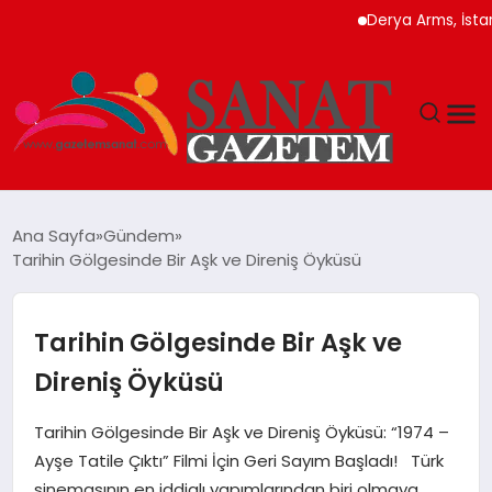
Derya Arms, İstanbul Prohu
MAGAZIN
Ana Sayfa
Gündem
Tarihin Gölgesinde Bir Aşk ve Direniş Öyküsü
TEKNOLOJI
SIYASET
Tarihin Gölgesinde Bir Aşk ve
Direniş Öyküsü
SPOR
Tarihin Gölgesinde Bir Aşk ve Direniş Öyküsü: “1974 –
YAŞAM
Ayşe Tatile Çıktı” Filmi İçin Geri Sayım Başladı! Türk
sinemasının en iddialı yapımlarından biri olmaya