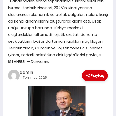
Pandemiden sonra toparlanma turlarını sürdüren
EKONOMI
küresel tedarik zincirleri, 2025’in ikinci yarısına
uluslararası ekonomik ve politik dalgalanmalara karşı
SAĞLIK
da kendi dinamiklerini oluşturarak adım attı. Uzak
Doğu–Avrupa hattında Türkiye merkezli
DÜNYA
oluşturdukları alternatif lojistik akstaki deneme
sevkiyatlarını başarıyla tamamladıklarını açıklayan
EĞITIM
Tedarik zinciri, Gümrük ve Lojistik Yöneticisi Ahmet
Çimer, tedarik sektörüne dair içgörülerini paylaştı.
İSTANBUL — Dünyanın…
admin
Paylaş
11 Temmuz 2025