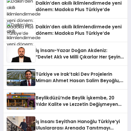
Daikin’den akıllı iklimlendirmede yeni
dönem: Madoka Plus Türkiye’de
Daikin’den akıllı iklimlendirmede yeni
dönem: Madoka Plus Türkiye’de
İş İnsanı-Yazar Doğan Akdeniz:
“Devlet Aklı ve Milli Çıkarlar Her Şeyin
Üzerindedir”
Türkiye ve Irak’taki Dev Projelerin
Mimarı Ahmet Hasan Salim Beyoğlu,
10 Milyon Metrekarelik “Al Yusuf
Holding Industrial City” Projesini
Beylikdüzü’nde Beylik İşkembe, 20
Hayata Geçirecek
Yıldır Kalite ve Lezzetin Değişmeyen
Adresi
İş İnsanı Seyithan Hanoğlu Türkiye’yi
Uluslararası Arenada Tanıtmayı