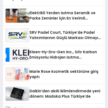
Elektrikli Yerden Isıtma Seramik ve
Parke Zeminler İçin En Verimli
Çözümler
SRV Padel Court, Türkiye’de Padel
Yatırımlarının Güçlü Markası Olmayı
Sürdürüyor
Kleen-Hy-Dro-Gen Inc., Sıfır Karbon
Emisyonlu Hidrojen Isıtma
Teknolojisinde ISO ve TSSA
Düzenleyici Onaylarını Aldı
Marie Rose kozmetik sektörüne giriş
yaptı
Daikin’den akıllı iklimlendirmede yeni
dönem: Madoka Plus Türkiye’de