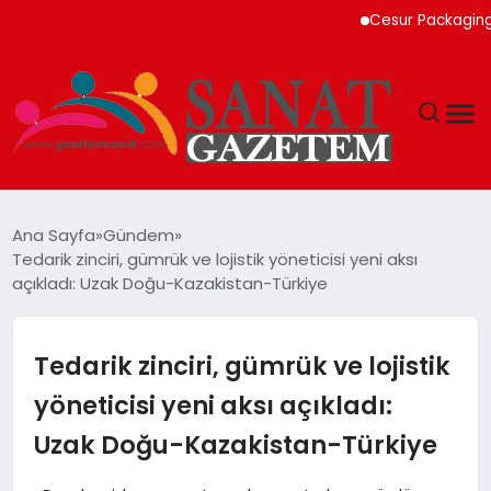
Cesur Packaging, Mısı
MAGAZIN
Ana Sayfa
Gündem
Tedarik zinciri, gümrük ve lojistik yöneticisi yeni aksı
TEKNOLOJI
açıkladı: Uzak Doğu-Kazakistan-Türkiye
SIYASET
Tedarik zinciri, gümrük ve lojistik
SPOR
yöneticisi yeni aksı açıkladı:
Uzak Doğu-Kazakistan-Türkiye
YAŞAM