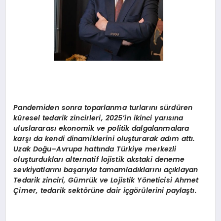
Pandemiden sonra toparlanma turlarını sürdü
ren
k
üresel tedarik zincirleri, 2025
’
in ikinci yarısına
uluslararası ekonomik ve politik dalgalanmalara
karşı da kendi dinamiklerini oluşturarak adı
m att
ı.
Uzak Doğu–Avrupa hattında Türkiye merkezli
oluşturdukları alternatif lojistik akstaki deneme
sevkiyatlarını başarıyla tamamladıklarını açıklayan
Tedarik zinciri, Gümrük ve Lojistik Y
ö
neticisi Ahmet
Çimer, tedarik sekt
ö
rüne dair içg
ö
rülerini paylaştı.