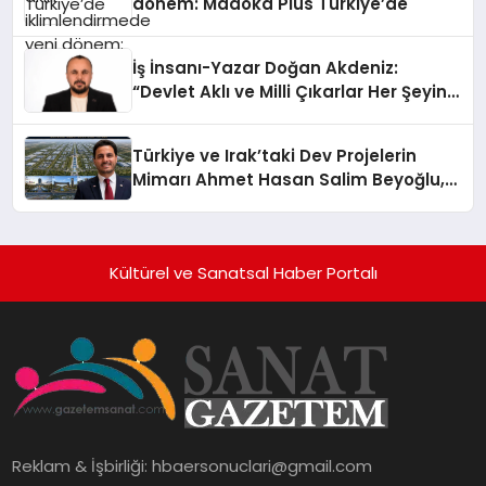
dönem: Madoka Plus Türkiye’de
İş İnsanı-Yazar Doğan Akdeniz:
“Devlet Aklı ve Milli Çıkarlar Her Şeyin
Üzerindedir”
Türkiye ve Irak’taki Dev Projelerin
Mimarı Ahmet Hasan Salim Beyoğlu,
10 Milyon Metrekarelik “Al Yusuf
Holding Industrial City” Projesini
Hayata Geçirecek
Kültürel ve Sanatsal Haber Portalı
Reklam & İşbirliği:
hbaersonuclari@gmail.com