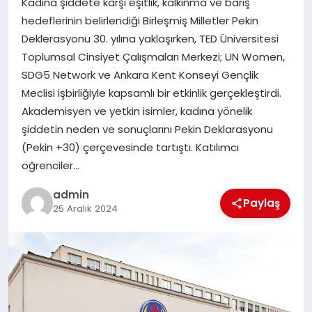
Kadına şiddete karşı eşitlik, kalkınma ve barış
EKONOMI
hedeflerinin belirlendiği Birleşmiş Milletler Pekin
Deklerasyonu 30. yılına yaklaşırken, TED Üniversitesi
SAĞLIK
Toplumsal Cinsiyet Çalışmaları Merkezi; UN Women,
SDG5 Network ve Ankara Kent Konseyi Gençlik
DÜNYA
Meclisi işbirliğiyle kapsamlı bir etkinlik gerçekleştirdi.
Akademisyen ve yetkin isimler, kadına yönelik
EĞITIM
şiddetin neden ve sonuçlarını Pekin Deklarasyonu
(Pekin +30) çerçevesinde tartıştı. Katılımcı
öğrenciler…
admin
Paylaş
25 Aralık 2024