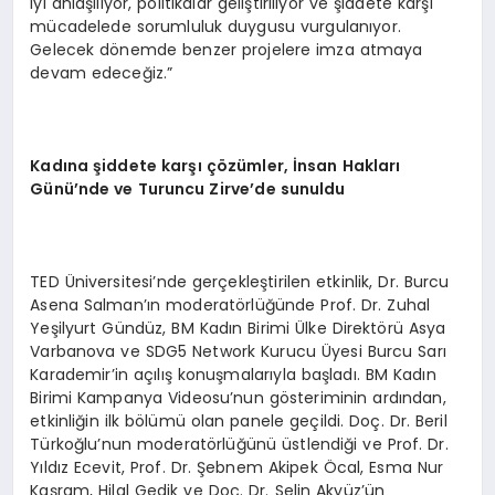
iyi anlaşılıyor, politikalar geliştiriliyor ve şiddete karşı
mücadelede sorumluluk duygusu vurgulanıyor.
Gelecek dönemde benzer projelere imza atmaya
devam edeceğiz.”
Kadına şiddete karşı çözümler, İnsan Hakları
Günü’nde ve Turuncu Zirve’de sunuldu
TED Üniversitesi’nde gerçekleştirilen etkinlik, Dr. Burcu
Asena Salman’ın moderatörlüğünde Prof. Dr. Zuhal
Yeşilyurt Gündüz, BM Kadın Birimi Ülke Direktörü Asya
Varbanova ve SDG5 Network Kurucu Üyesi Burcu Sarı
Karademir’in açılış konuşmalarıyla başladı. BM Kadın
Birimi Kampanya Videosu’nun gösteriminin ardından,
etkinliğin ilk bölümü olan panele geçildi. Doç. Dr. Beril
Türkoğlu’nun moderatörlüğünü üstlendiği ve Prof. Dr.
Yıldız Ecevit, Prof. Dr. Şebnem Akipek Öcal, Esma Nur
Kaşram, Hilal Gedik ve Doç. Dr. Selin Akyüz’ün