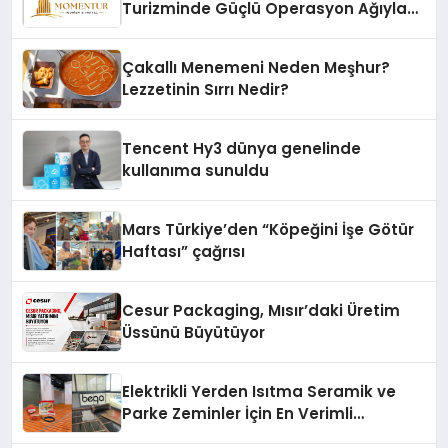
Turizminde Güçlü Operasyon Ağıyla
Fark Yaratıyor
Çakallı Menemeni Neden Meşhur?
Lezzetinin Sırrı Nedir?
Tencent Hy3 dünya genelinde
kullanıma sunuldu
Mars Türkiye’den “Köpeğini İşe Götür
Haftası” çağrısı
Cesur Packaging, Mısır’daki Üretim
Üssünü Büyütüyor
Elektrikli Yerden Isıtma Seramik ve
Parke Zeminler İçin En Verimli
Çözümler