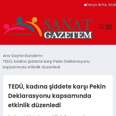
Derya Arms, İstanbul Pr
MAGAZIN
Ana Sayfa
Gündem
TEDÜ, kadına şiddete karşı Pekin Deklarasyonu
TEKNOLOJI
kapsamında etkinlik düzenledi
SIYASET
TEDÜ, kadına şiddete karşı Pekin
SPOR
Deklarasyonu kapsamında
etkinlik düzenledi
YAŞAM