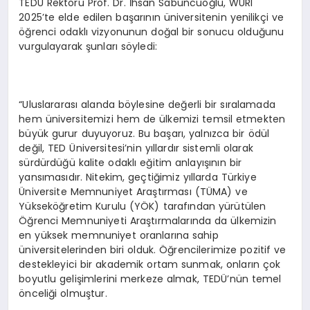
TEDÜ Rektörü Prof. Dr. İhsan Sabuncuoğlu, WURI
2025’te elde edilen başarının üniversitenin yenilikçi ve
öğrenci odaklı vizyonunun doğal bir sonucu olduğunu
vurgulayarak şunları söyledi:
“Uluslararası alanda böylesine değerli bir sıralamada
hem üniversitemizi hem de ülkemizi temsil etmekten
büyük gurur duyuyoruz. Bu başarı, yalnızca bir ödül
değil, TED Üniversitesi’nin yıllardır sistemli olarak
sürdürdüğü kalite odaklı eğitim anlayışının bir
yansımasıdır. Nitekim, geçtiğimiz yıllarda Türkiye
Üniversite Memnuniyet Araştırması (TÜMA) ve
Yükseköğretim Kurulu (YÖK) tarafından yürütülen
Öğrenci Memnuniyeti Araştırmalarında da ülkemizin
en yüksek memnuniyet oranlarına sahip
üniversitelerinden biri olduk. Öğrencilerimize pozitif ve
destekleyici bir akademik ortam sunmak, onların çok
boyutlu gelişimlerini merkeze almak, TEDÜ’nün temel
önceliği olmuştur.