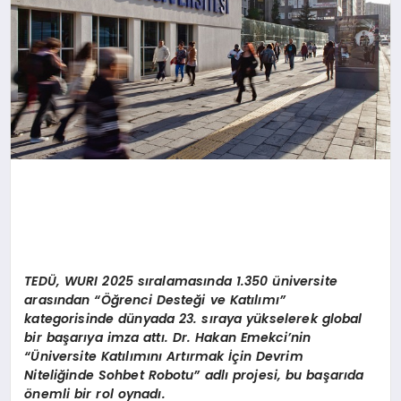
TEDÜ, WURI 2025 sıralamasında 1.350 üniversite
arasından “Öğrenci Desteği ve Katılımı”
kategorisinde dünyada 23. sıraya yükselerek global
bir başarıya imza attı. Dr. Hakan Emekci
’
nin
“Ü
niversite Katılımını
Art
ırmak İçin Devrim
Niteliğinde Sohbet Robotu” adlı projesi, bu başarı
da
önemli bir rol oynadı.