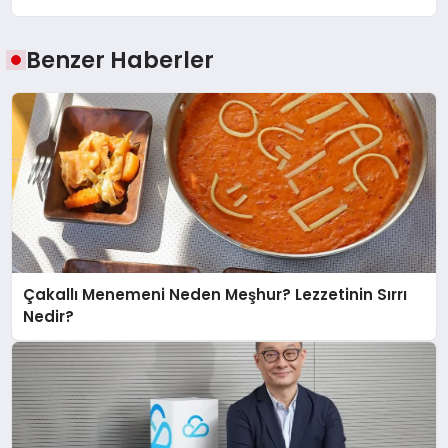
Benzer Haberler
Çakallı Menemeni Neden Meşhur? Lezzetinin Sırrı
Nedir?