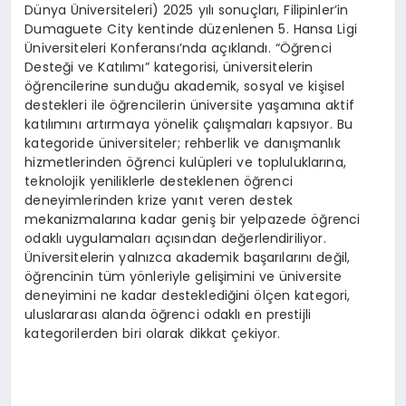
Dünya Üniversiteleri) 2025 yılı sonuçları, Filipinler’in
Dumaguete City kentinde düzenlenen 5. Hansa Ligi
Üniversiteleri Konferansı’nda açıklandı. “Öğrenci
Desteği ve Katılımı” kategorisi, üniversitelerin
öğrencilerine sunduğu akademik, sosyal ve kişisel
destekleri ile öğrencilerin üniversite yaşamına aktif
katılımını artırmaya yönelik çalışmaları kapsıyor. Bu
kategoride üniversiteler; rehberlik ve danışmanlık
hizmetlerinden öğrenci kulüpleri ve topluluklarına,
teknolojik yeniliklerle desteklenen öğrenci
deneyimlerinden krize yanıt veren destek
mekanizmalarına kadar geniş bir yelpazede öğrenci
odaklı uygulamaları açısından değerlendiriliyor.
Üniversitelerin yalnızca akademik başarılarını değil,
öğrencinin tüm yönleriyle gelişimini ve üniversite
deneyimini ne kadar desteklediğini ölçen kategori,
uluslararası alanda öğrenci odaklı en prestijli
kategorilerden biri olarak dikkat çekiyor.