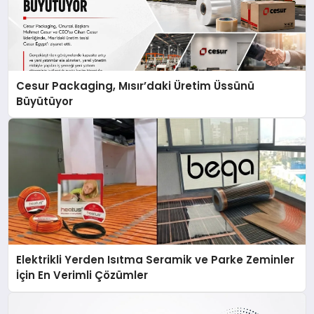
Cesur Packaging, Mısır’daki Üretim Üssünü
Büyütüyor
Elektrikli Yerden Isıtma Seramik ve Parke Zeminler
İçin En Verimli Çözümler