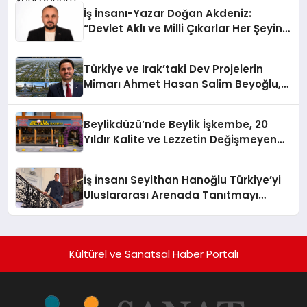
İş İnsanı-Yazar Doğan Akdeniz:
“Devlet Aklı ve Milli Çıkarlar Her Şeyin
Üzerindedir”
Türkiye ve Irak’taki Dev Projelerin
Mimarı Ahmet Hasan Salim Beyoğlu,
10 Milyon Metrekarelik “Al Yusuf
Holding Industrial City” Projesini
Beylikdüzü’nde Beylik İşkembe, 20
Hayata Geçirecek
Yıldır Kalite ve Lezzetin Değişmeyen
Adresi
İş İnsanı Seyithan Hanoğlu Türkiye’yi
Uluslararası Arenada Tanıtmayı
Hedefliyor
Kültürel ve Sanatsal Haber Portalı