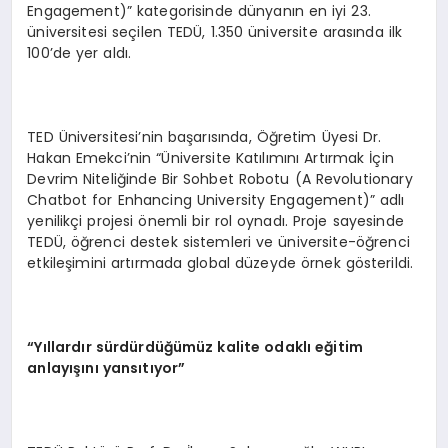
Engagement)” kategorisinde dünyanın en iyi 23.
üniversitesi seçilen TEDÜ, 1.350 üniversite arasında ilk
100’de yer aldı.
TED Üniversitesi’nin başarısında, Öğretim Üyesi Dr.
Hakan Emekci’nin “Üniversite Katılımını Artırmak İçin
Devrim Niteliğinde Bir Sohbet Robotu (A Revolutionary
Chatbot for Enhancing University Engagement)” adlı
yenilikçi projesi önemli bir rol oynadı. Proje sayesinde
TEDÜ, öğrenci destek sistemleri ve üniversite-öğrenci
etkileşimini artırmada global düzeyde örnek gösterildi.
“Yıllardır sürdürdüğümüz kalite odaklı eğitim
anlayışını yansıtıyor”