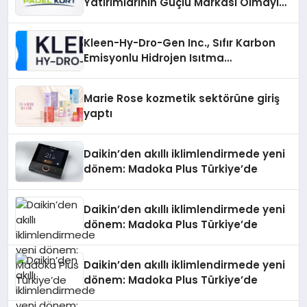
Yatırımlarının Güçlü Markası Olmayı
Sürdürüyor
Kleen-Hy-Dro-Gen Inc., Sıfır Karbon
Emisyonlu Hidrojen Isıtma
Teknolojisinde ISO ve TSSA
Düzenleyici Onaylarını Aldı
Marie Rose kozmetik sektörüne giriş
yaptı
Daikin’den akıllı iklimlendirmede yeni
dönem: Madoka Plus Türkiye’de
Daikin’den akıllı iklimlendirmede yeni
dönem: Madoka Plus Türkiye’de
Daikin’den akıllı iklimlendirmede yeni
dönem: Madoka Plus Türkiye’de