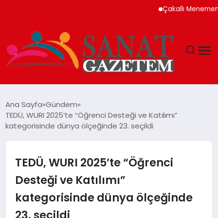
Çakallı Menemeni Neden 
MAGAZIN
Ana Sayfa
Gündem
TEDÜ, WURI 2025’te “Öğrenci Desteği ve Katılımı”
TEKNOLOJI
kategorisinde dünya ölçeğinde 23. seçildi
SIYASET
TEDÜ, WURI 2025’te “Öğrenci
SPOR
Desteği ve Katılımı”
kategorisinde dünya ölçeğinde
YAŞAM
23. seçildi