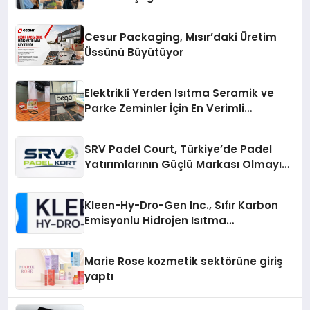
Cesur Packaging, Mısır’daki Üretim
Üssünü Büyütüyor
Elektrikli Yerden Isıtma Seramik ve
Parke Zeminler İçin En Verimli
Çözümler
SRV Padel Court, Türkiye’de Padel
Yatırımlarının Güçlü Markası Olmayı
Sürdürüyor
Kleen-Hy-Dro-Gen Inc., Sıfır Karbon
Emisyonlu Hidrojen Isıtma
Teknolojisinde ISO ve TSSA
Düzenleyici Onaylarını Aldı
Marie Rose kozmetik sektörüne giriş
yaptı