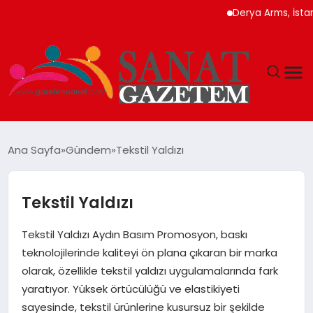
Derya Arms, İstanbul P
MAGAZIN
Ana Sayfa
Gündem
Tekstil Yaldızı
TEKNOLOJI
Tekstil Yaldızı
SIYASET
Tekstil Yaldızı Aydın Basım Promosyon, baskı
SPOR
teknolojilerinde kaliteyi ön plana çıkaran bir marka
olarak, özellikle tekstil yaldızı uygulamalarında fark
YAŞAM
yaratıyor. Yüksek örtücülüğü ve elastikiyeti
sayesinde, tekstil ürünlerine kusursuz bir şekilde