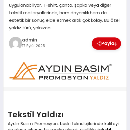
EKONOMI
uygulanabiliyor. T-shirt, çanta, şapka veya diğer
tekstil materyallerinde, hem dayanıklı hem de
SAĞLIK
estetik bir sonuç elde etmek artık çok kolay. Bu özel
yaldız türü, yalnızca…
DÜNYA
admin
Paylaş
17 Eylül 2025
EĞITIM
Tekstil Yaldızı
Aydın Basım Promosyon, baskı teknolojilerinde kaliteyi
ön plana çıkaran bir marka olarak, özellikle
tekstil