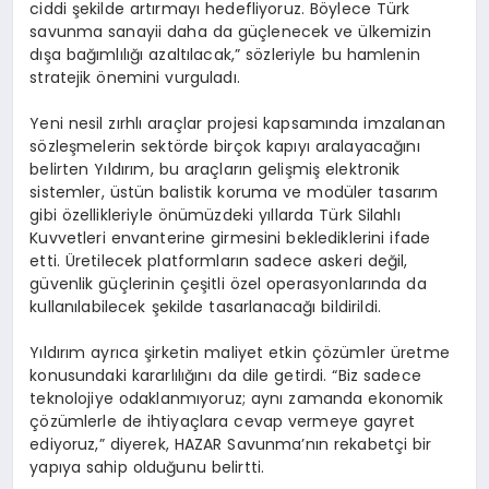
ciddi şekilde artırmayı hedefliyoruz. Böylece Türk
savunma sanayii daha da güçlenecek ve ülkemizin
dışa bağımlılığı azaltılacak,” sözleriyle bu hamlenin
stratejik önemini vurguladı.
Yeni nesil zırhlı araçlar projesi kapsamında imzalanan
sözleşmelerin sektörde birçok kapıyı aralayacağını
belirten Yıldırım, bu araçların gelişmiş elektronik
sistemler, üstün balistik koruma ve modüler tasarım
gibi özellikleriyle önümüzdeki yıllarda Türk Silahlı
Kuvvetleri envanterine girmesini beklediklerini ifade
etti. Üretilecek platformların sadece askeri değil,
güvenlik güçlerinin çeşitli özel operasyonlarında da
kullanılabilecek şekilde tasarlanacağı bildirildi.
Yıldırım ayrıca şirketin maliyet etkin çözümler üretme
konusundaki kararlılığını da dile getirdi. “Biz sadece
teknolojiye odaklanmıyoruz; aynı zamanda ekonomik
çözümlerle de ihtiyaçlara cevap vermeye gayret
ediyoruz,” diyerek, HAZAR Savunma’nın rekabetçi bir
yapıya sahip olduğunu belirtti.