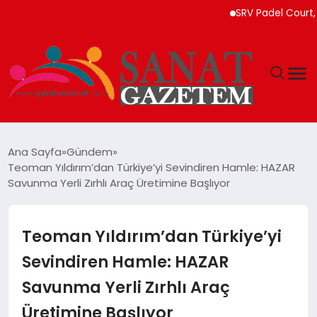
SRV Padel Court, Türk
MAGAZIN
Ana Sayfa
Gündem
Teoman Yıldırım’dan Türkiye’yi Sevindiren Hamle: HAZAR
TEKNOLOJI
Savunma Yerli Zırhlı Araç Üretimine Başlıyor
SIYASET
Teoman Yıldırım’dan Türkiye’yi
SPOR
Sevindiren Hamle: HAZAR
Savunma Yerli Zırhlı Araç
YAŞAM
Üretimine Başlıyor