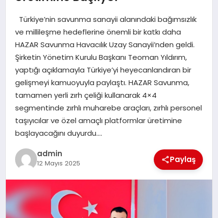
EKONOMI
Türkiye’nin savunma sanayii alanındaki bağımsızlık
SAĞLIK
ve millileşme hedeflerine önemli bir katkı daha
HAZAR Savunma Havacılık Uzay Sanayii’nden geldi.
DÜNYA
Şirketin Yönetim Kurulu Başkanı Teoman Yıldırım,
yaptığı açıklamayla Türkiye’yi heyecanlandıran bir
EĞITIM
gelişmeyi kamuoyuyla paylaştı. HAZAR Savunma,
tamamen yerli zırh çeliği kullanarak 4×4
segmentinde zırhlı muharebe araçları, zırhlı personel
taşıyıcılar ve özel amaçlı platformlar üretimine
başlayacağını duyurdu….
admin
Paylaş
12 Mayıs 2025