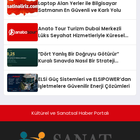
Laptop Alan Yerler ile Bilgisayar
Satmanın En Güvenli ve Karlı Yolu
Anato Tour Turizm Dubai Merkezli
Lüks Seyahat Hizmetleriyle Küresel
Turizmde Öne Çıkıyor
“Dört Yanlış Bir Doğruyu Götürür”
Kuralı Sınavda Nasıl Bir Strateji
Gerektiriyor?
ELSİ Güç Sistemleri ve ELSIPOWER’dan
İşletmelere Güvenilir Enerji Çözümleri
Kültürel ve Sanatsal Haber Portalı