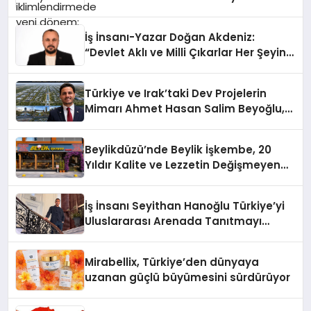
İş İnsanı-Yazar Doğan Akdeniz:
“Devlet Aklı ve Milli Çıkarlar Her Şeyin
Üzerindedir”
Türkiye ve Irak’taki Dev Projelerin
Mimarı Ahmet Hasan Salim Beyoğlu,
10 Milyon Metrekarelik “Al Yusuf
Holding Industrial City” Projesini
Beylikdüzü’nde Beylik İşkembe, 20
Hayata Geçirecek
Yıldır Kalite ve Lezzetin Değişmeyen
Adresi
İş İnsanı Seyithan Hanoğlu Türkiye’yi
Uluslararası Arenada Tanıtmayı
Hedefliyor
Mirabellix, Türkiye’den dünyaya
uzanan güçlü büyümesini sürdürüyor