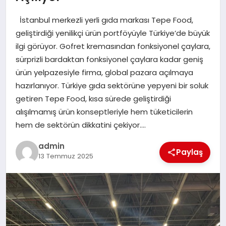
EKONOMI
İstanbul merkezli yerli gıda markası Tepe Food,
SAĞLIK
geliştirdiği yenilikçi ürün portföyüyle Türkiye’de büyük
ilgi görüyor. Gofret kremasından fonksiyonel çaylara,
DÜNYA
sürprizli bardaktan fonksiyonel çaylara kadar geniş
ürün yelpazesiyle firma, global pazara açılmaya
EĞITIM
hazırlanıyor. Türkiye gıda sektörüne yepyeni bir soluk
getiren Tepe Food, kısa sürede geliştirdiği
alışılmamış ürün konseptleriyle hem tüketicilerin
hem de sektörün dikkatini çekiyor….
admin
Paylaş
13 Temmuz 2025