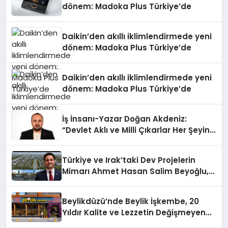
dönem: Madoka Plus Türkiye’de
Daikin’den akıllı iklimlendirmede yeni
dönem: Madoka Plus Türkiye’de
Daikin’den akıllı iklimlendirmede yeni
dönem: Madoka Plus Türkiye’de
İş İnsanı-Yazar Doğan Akdeniz:
“Devlet Aklı ve Milli Çıkarlar Her Şeyin
Üzerindedir”
Türkiye ve Irak’taki Dev Projelerin
Mimarı Ahmet Hasan Salim Beyoğlu,
10 Milyon Metrekarelik “Al Yusuf
Holding Industrial City” Projesini
Beylikdüzü’nde Beylik İşkembe, 20
Hayata Geçirecek
Yıldır Kalite ve Lezzetin Değişmeyen
Adresi