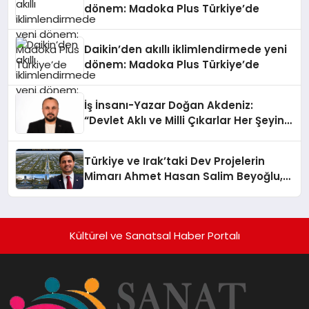
dönem: Madoka Plus Türkiye’de
Daikin’den akıllı iklimlendirmede yeni
dönem: Madoka Plus Türkiye’de
İş İnsanı-Yazar Doğan Akdeniz:
“Devlet Aklı ve Milli Çıkarlar Her Şeyin
Üzerindedir”
Türkiye ve Irak’taki Dev Projelerin
Mimarı Ahmet Hasan Salim Beyoğlu,
10 Milyon Metrekarelik “Al Yusuf
Holding Industrial City” Projesini
Hayata Geçirecek
Kültürel ve Sanatsal Haber Portalı