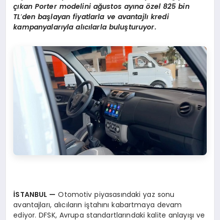
çı
kan Porter modeli
ni a
ğ
ustos ay
ına
ö
zel 825 bin
TL
’
den başlayan fiyatlarla ve avantajlı kredi
kampanyalarıyla alıcılarla buluşturuyor.
İSTANBUL
—
Otomotiv piyasasındaki yaz sonu
avantajları, alıcıların iştahını kabartmaya devam
ediyor. DFSK, Avrupa standartlarındaki kalite anlayışı ve