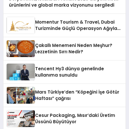
ürünlerini ve global marka vizyonunu sergiledi
Momentur Tourism & Travel, Dubai
Turizminde Güçlü Operasyon Ağıyla
Fark Yaratıyor
Çakallı Menemeni Neden Meşhur?
Lezzetinin Sırrı Nedir?
Tencent Hy3 dünya genelinde
kullanıma sunuldu
Mars Türkiye’den “Köpeğini İşe Götür
Haftası” çağrısı
Cesur Packaging, Mısır’daki Üretim
Üssünü Büyütüyor