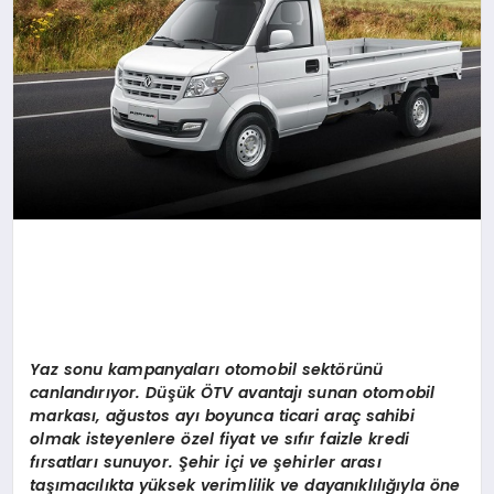
Yaz sonu kampanyaları otomobil sekt
ö
rünü
canlandırıyor. Düşük ÖTV avantajı sunan otomobil
markası, ağ
ustos ay
ı boyunca ticari araç sahibi
olmak isteyenlere
ö
zel fiyat ve sıfır faizle kredi
fırsatları sunuyor. Şehir içi ve şehirler arası
taşı
mac
ılıkta yüksek verimlilik ve dayanıklılığıyla
ö
ne