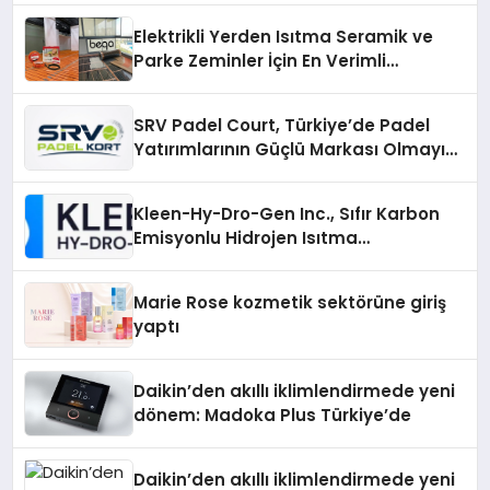
Elektrikli Yerden Isıtma Seramik ve
Parke Zeminler İçin En Verimli
Çözümler
SRV Padel Court, Türkiye’de Padel
Yatırımlarının Güçlü Markası Olmayı
Sürdürüyor
Kleen-Hy-Dro-Gen Inc., Sıfır Karbon
Emisyonlu Hidrojen Isıtma
Teknolojisinde ISO ve TSSA
Düzenleyici Onaylarını Aldı
Marie Rose kozmetik sektörüne giriş
yaptı
Daikin’den akıllı iklimlendirmede yeni
dönem: Madoka Plus Türkiye’de
Daikin’den akıllı iklimlendirmede yeni