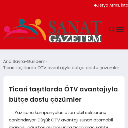
Derya Arms, İstanbul Pr
MAGAZIN
Ana Sayfa
Gündem
Ticari taşıtlarda ÖTV avantajıyla bütçe dostu çözümler
TEKNOLOJI
SIYASET
Ticari taşıtlarda ÖTV avantajıyla
bütçe dostu çözümler
SPOR
Yaz sonu kampanyaları otomobil sektörünü
YAŞAM
canlandırıyor. Düşük ÖTV avantajı sunan otomobil
markası, ağustos ayı boyunca ticari araç sahibi