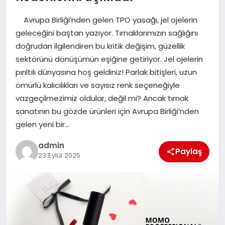
EKONOMI
Avrupa Birliği’nden gelen TPO yasağı, jel ojelerin
SAĞLIK
geleceğini baştan yazıyor. Tırnaklarımızın sağlığını
doğrudan ilgilendiren bu kritik değişim, güzellik
DÜNYA
sektörünü dönüşümün eşiğine getiriyor. Jel ojelerin
pırıltılı dünyasına hoş geldiniz! Parlak bitişleri, uzun
EĞITIM
ömürlü kalıcılıkları ve sayısız renk seçeneğiyle
vazgeçilmezimiz oldular, değil mi? Ancak tırnak
sanatının bu gözde ürünleri için Avrupa Birliği’nden
gelen yeni bir…
admin
Paylaş
23 Eylül 2025