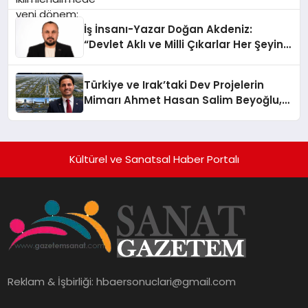
İş İnsanı-Yazar Doğan Akdeniz:
“Devlet Aklı ve Milli Çıkarlar Her Şeyin
Üzerindedir”
Türkiye ve Irak’taki Dev Projelerin
Mimarı Ahmet Hasan Salim Beyoğlu,
10 Milyon Metrekarelik “Al Yusuf
Holding Industrial City” Projesini
Hayata Geçirecek
Kültürel ve Sanatsal Haber Portalı
Reklam & İşbirliği:
hbaersonuclari@gmail.com