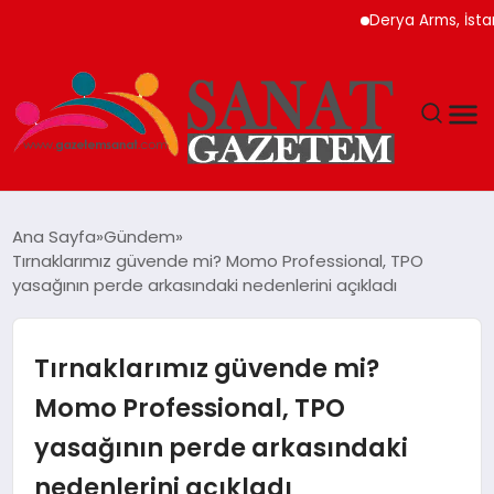
Derya Arms, İstanbul Pro
MAGAZIN
Ana Sayfa
Gündem
Tırnaklarımız güvende mi? Momo Professional, TPO
TEKNOLOJI
yasağının perde arkasındaki nedenlerini açıkladı
SIYASET
Tırnaklarımız güvende mi?
SPOR
Momo Professional, TPO
yasağının perde arkasındaki
YAŞAM
nedenlerini açıkladı