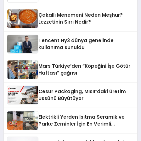
Fark Yaratıyor
Çakallı Menemeni Neden Meşhur?
Lezzetinin Sırrı Nedir?
Tencent Hy3 dünya genelinde
kullanıma sunuldu
Mars Türkiye’den “Köpeğini İşe Götür
Haftası” çağrısı
Cesur Packaging, Mısır’daki Üretim
Üssünü Büyütüyor
Elektrikli Yerden Isıtma Seramik ve
Parke Zeminler İçin En Verimli
Çözümler