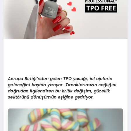
Avrupa Birliği’nden gelen TPO yasağı, jel ojelerin
geleceğini baştan yazıyor. Tırnaklarımızın sağlığını
doğrudan ilgilendiren bu kritik değiş
im, g
üzellik
sekt
ö
rünü d
ö
nüşümün eşiğine getiriyor.