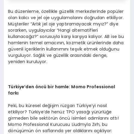
Bu düzenleme, özellikle güzellik merkezlerinde popüler
olan kalıcı ve jel oje uygulamalarını doğrudan etkiliyor.
Müşteriler “Artık jel oje yaptıramayacak mıyız?” diye
sorarken, uygulayıcılar “Hangi alternatifleri
kullanacağız?” sorusuyla karşı karşıya kalıyor. AB ise bu
hamlenin temel amacının, kozmetik ürünlerinde daha
güvenli içeriklerin kullanımını teşvik etmek olduğunu
vurguluyor. Sağlık ve güzellik arasındaki denge,
yeniden kuruluyor.
Türkiye’den
ö
ncü bir h
amle: Momo Professional
farkı
Peki, bu küresel değişim rüzgarı Türkiye’yi nasıl
etkiliyor? Türkiye’de henüz TPO yasağı yürürlüğe
girmeden bile sektörün öncü isimleri adımlarını attı!
Momo Professional Kurucusu Liudmyla Zırh, bu
dönüşümün ön saflarında yer aldıklarını açıklıyor: