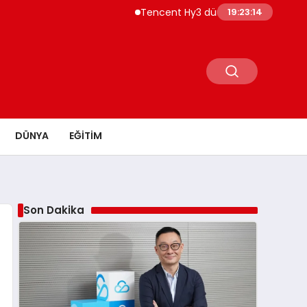
Tencent Hy3 dünya genelinde kullanıma
19:23:15
DÜNYA
EĞITIM
Son Dakika