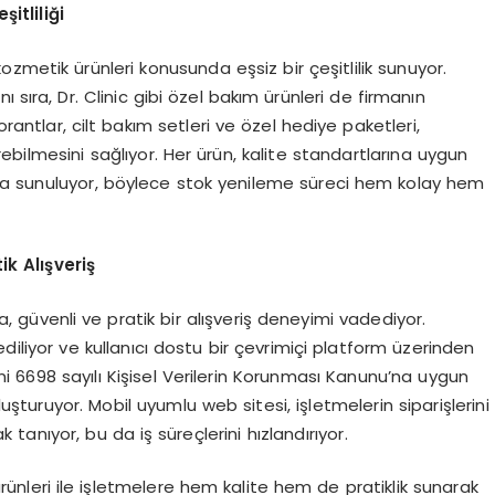
itliliği
zmetik ürünleri konusunda eşsiz bir çeşitlilik sunuyor.
ı sıra, Dr. Clinic gibi özel bakım ürünleri de firmanın
rantlar, cilt bakım setleri ve özel hediye paketleri,
erebilmesini sağlıyor. Her ürün, kalite standartlarına uygun
larla sunuluyor, böylece stok yenileme süreci hem kolay hem
k Alışveriş
, güvenli ve pratik bir alışveriş deneyimi vadediyor.
ediliyor ve kullanıcı dostu bir çevrimiçi platform üzerinden
rini 6698 sayılı Kişisel Verilerin Korunması Kanunu’na uygun
luşturuyor. Mobil uyumlu web sitesi, işletmelerin siparişlerini
anıyor, bu da iş süreçlerini hızlandırıyor.
rünleri ile işletmelere hem kalite hem de pratiklik sunarak