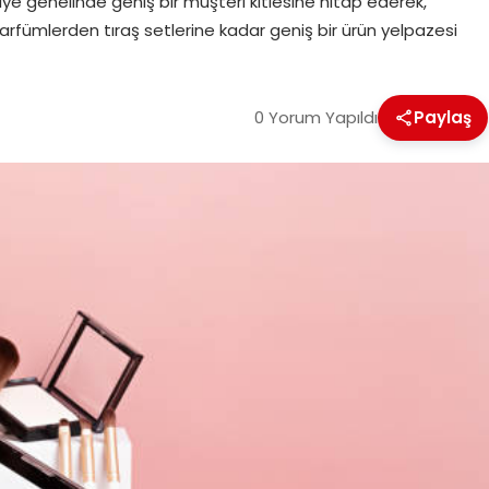
ye genelinde geniş bir müşteri kitlesine hitap ederek,
rfümlerden tıraş setlerine kadar geniş bir ürün yelpazesi
0 Yorum Yapıldı
Paylaş