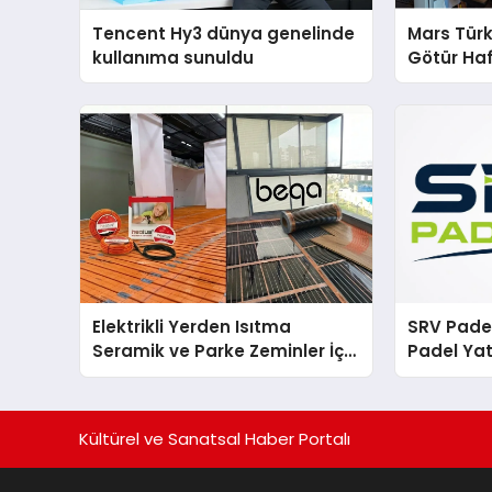
Tencent Hy3 dünya genelinde
Mars Türk
kullanıma sunuldu
Götür Haf
Elektrikli Yerden Isıtma
SRV Padel
Seramik ve Parke Zeminler İçin
Padel Yat
En Verimli Çözümler
Markası 
Kültürel ve Sanatsal Haber Portalı