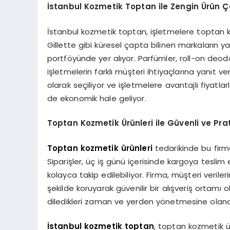
İstanbul Kozmetik Toptan ile Zengin Ürün Çeş
İstanbul kozmetik toptan, işletmelere toptan ko
Gillette gibi küresel çapta bilinen markaların yan
portföyünde yer alıyor. Parfümler, roll-on deodo
işletmelerin farklı müşteri ihtiyaçlarına yanıt v
olarak seçiliyor ve işletmelere avantajlı fiyat
de ekonomik hale geliyor.
Toptan Kozmetik Ürünleri ile Güvenli ve Prati
Toptan kozmetik ürünleri
tedarikinde bu firma
Siparişler, üç iş günü içerisinde kargoya teslim 
kolayca takip edilebiliyor. Firma, müşteri verile
şekilde koruyarak güvenilir bir alışveriş ortamı o
diledikleri zaman ve yerden yönetmesine olanak t
İstanbul kozmetik toptan
, toptan kozmetik ü