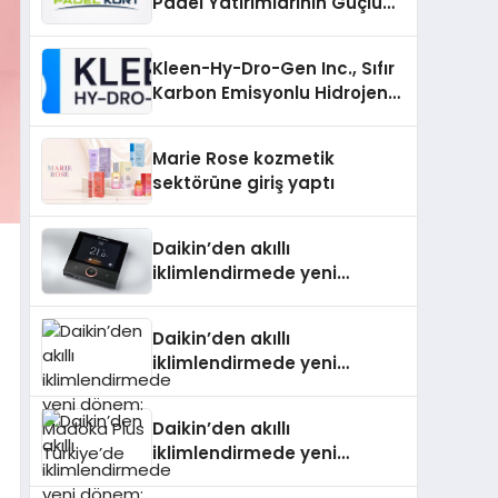
Padel Yatırımlarının Güçlü
Markası Olmayı Sürdürüyor
Kleen-Hy-Dro-Gen Inc., Sıfır
Karbon Emisyonlu Hidrojen
Isıtma Teknolojisinde ISO ve
TSSA Düzenleyici Onaylarını
Marie Rose kozmetik
Aldı
sektörüne giriş yaptı
Daikin’den akıllı
iklimlendirmede yeni
dönem: Madoka Plus
Türkiye’de
Daikin’den akıllı
iklimlendirmede yeni
dönem: Madoka Plus
Türkiye’de
Daikin’den akıllı
iklimlendirmede yeni
dönem: Madoka Plus