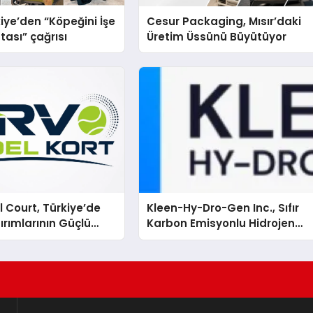
iye’den “Köpeğini İşe
Cesur Packaging, Mısır’daki
tası” çağrısı
Üretim Üssünü Büyütüyor
 Court, Türkiye’de
Kleen-Hy-Dro-Gen Inc., Sıfır
ırımlarının Güçlü
Karbon Emisyonlu Hidrojen
Olmayı Sürdürüyor
Isıtma Teknolojisinde ISO ve
TSSA Düzenleyici Onaylarını
Aldı