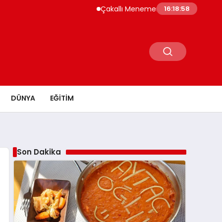
Çakallı Menemeni Neden Meşhur? Lezzetinin Sırrı 
16:19:00
DÜNYA
EĞITIM
Son Dakika