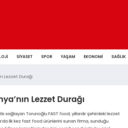
LOJI
SIYASET
SPOR
YAŞAM
EKONOMI
SAĞLIK
n Lezzet Durağı
ya’nın Lezzet Durağı
kı sağlayan Torunoğlu FAST food, yıllardır şehirdeki lezzet
a’da ilk kez fast food ürünlerini sunan firma, sunduğu