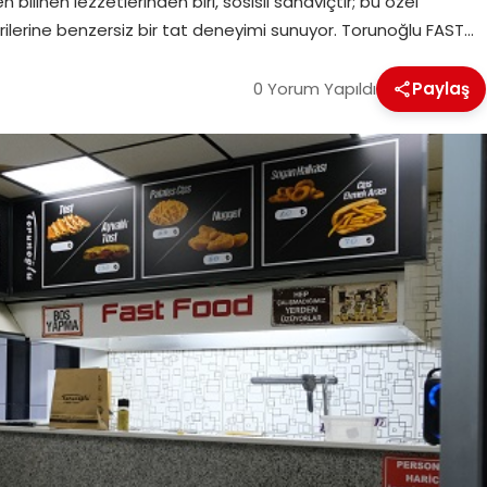
bilinen lezzetlerinden biri, sosisli sandviçtir; bu özel
rilerine benzersiz bir tat deneyimi sunuyor. Torunoğlu FAST…
0 Yorum Yapıldı
Paylaş