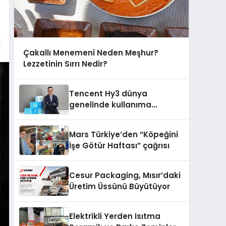
Çakallı Menemeni Neden Meşhur?
Lezzetinin Sırrı Nedir?
Tencent Hy3 dünya
genelinde kullanıma
sunuldu
Mars Türkiye’den “Köpeğini
İşe Götür Haftası” çağrısı
Cesur Packaging, Mısır’daki
Üretim Üssünü Büyütüyor
Elektrikli Yerden Isıtma