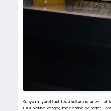
Konya’nın yerel fast food kültürüne önemli bir k
tutkunlarının vazgeçilmezi haline gelmiştir. Kon