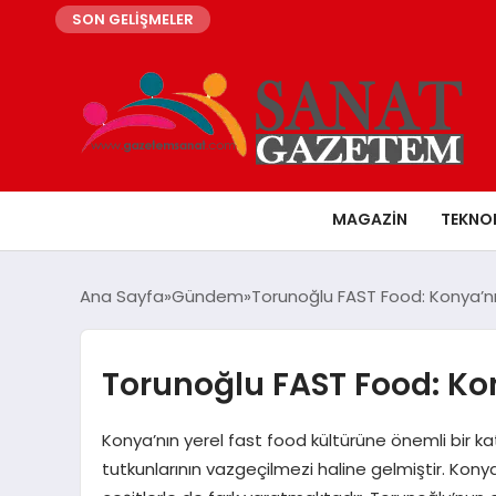
SON GELİŞMELER
MAGAZIN
TEKNO
Ana Sayfa
Gündem
Torunoğlu FAST Food: Konya’nı
Torunoğlu FAST Food: Kon
Konya’nın yerel fast food kültürüne önemli bir kat
tutkunlarının vazgeçilmezi haline gelmiştir. Kony