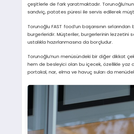
çeşitlerle de fark yaratmaktadır. Torunoğlu’nun e
sandviç, patates püresi ile servis edilerek müşt
Torunoğlu FAST food’un başarısının sırlarından b
burgerleridir. Müşteriler, burgerlerinin lezzeti
ustalıkla hazırlanmasına da borçludur.
Torunoğlu’nun menüsündeki bir diğer dikkat çe
hem de besleyici olan bu içecek, özellikle yaz a
portakal, nar, elma ve havuç suları da menüdeki s