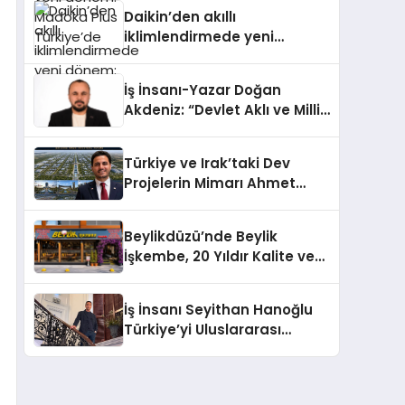
Türkiye’de
Daikin’den akıllı
iklimlendirmede yeni
dönem: Madoka Plus
Türkiye’de
İş İnsanı-Yazar Doğan
Akdeniz: “Devlet Aklı ve Milli
Çıkarlar Her Şeyin
Üzerindedir”
Türkiye ve Irak’taki Dev
Projelerin Mimarı Ahmet
Hasan Salim Beyoğlu, 10
Milyon Metrekarelik “Al Yusuf
Beylikdüzü’nde Beylik
Holding Industrial City”
İşkembe, 20 Yıldır Kalite ve
Projesini Hayata Geçirecek
Lezzetin Değişmeyen Adresi
İş İnsanı Seyithan Hanoğlu
Türkiye’yi Uluslararası
Arenada Tanıtmayı
Hedefliyor