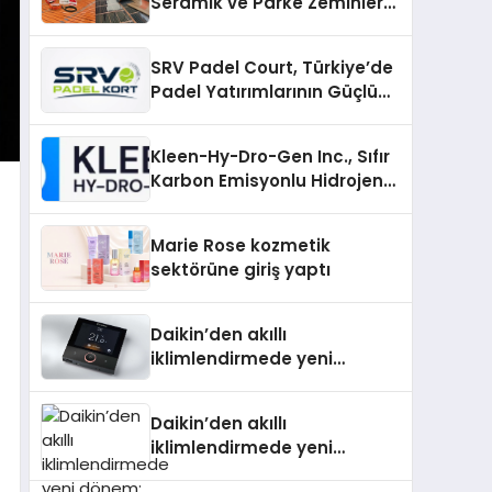
Seramik ve Parke Zeminler
İçin En Verimli Çözümler
SRV Padel Court, Türkiye’de
Padel Yatırımlarının Güçlü
Markası Olmayı Sürdürüyor
Kleen-Hy-Dro-Gen Inc., Sıfır
Karbon Emisyonlu Hidrojen
Isıtma Teknolojisinde ISO ve
TSSA Düzenleyici Onaylarını
Marie Rose kozmetik
Aldı
sektörüne giriş yaptı
Daikin’den akıllı
iklimlendirmede yeni
dönem: Madoka Plus
Türkiye’de
Daikin’den akıllı
iklimlendirmede yeni
dönem: Madoka Plus