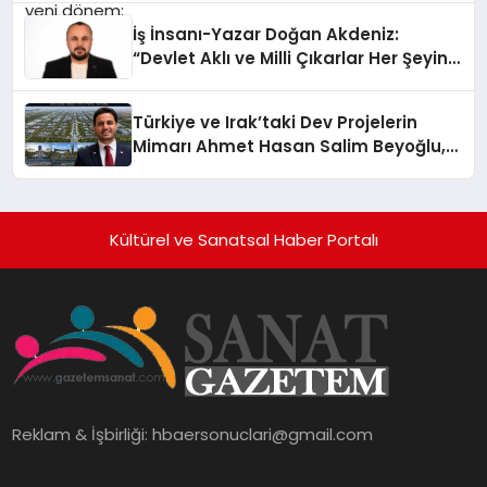
İş İnsanı-Yazar Doğan Akdeniz:
“Devlet Aklı ve Milli Çıkarlar Her Şeyin
Üzerindedir”
Türkiye ve Irak’taki Dev Projelerin
Mimarı Ahmet Hasan Salim Beyoğlu,
10 Milyon Metrekarelik “Al Yusuf
Holding Industrial City” Projesini
Hayata Geçirecek
Kültürel ve Sanatsal Haber Portalı
Reklam & İşbirliği:
hbaersonuclari@gmail.com