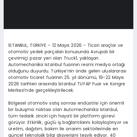
İ
STANBUL, T
Ü
RK
İ
YE
–
12 May
ı
s 2026
–
Ticari ara
ç
lar ve
otomotiv yedek par
ç
alar
ı
konusunda Avrupal
ı
bir
ç
evrimi
ç
i pazar yeri olan
Truck1
, yakla
ş
an
Automechanika Istanbul fuar
ı
n
ı
n resmi medya orta
ğı
oldu
ğ
unu duyurdu. T
ü
rkiye’nin
ö
nde gelen uluslararas
ı
otomotiv ticaret fuar
ı
n
ı
n 25. y
ı
l d
ö
n
ü
m
ü
, 19-22 May
ı
s
2026 tarihleri aras
ı
nda
İ
stanbul TUYAP Fuar ve Kongre
Merkezi’nde ger
ç
ekle
ş
tirilecek.
B
ö
lgesel otomotiv sat
ış
sonras
ı
end
ü
strisi i
ç
in
ö
nemli
bir bulu
ş
ma noktas
ı
olan Automechanika Istanbul,
t
ü
m tedarik zinciri i
ç
in hayati bir platform g
ö
revi
g
ö
r
ü
yor. Etkinlik, g
üç
l
ü
i
ş
ba
ğ
lant
ı
lar
ı
n
ı
kolayla
ş
t
ı
r
ı
yor ve
ü
retim, da
ğı
t
ı
m, bak
ı
m ile onar
ı
m sekt
ö
rlerinde en
g
ü
ncel teknolojik bilgi al
ış
veri
ş
ini te
ş
vik ediyor. 40