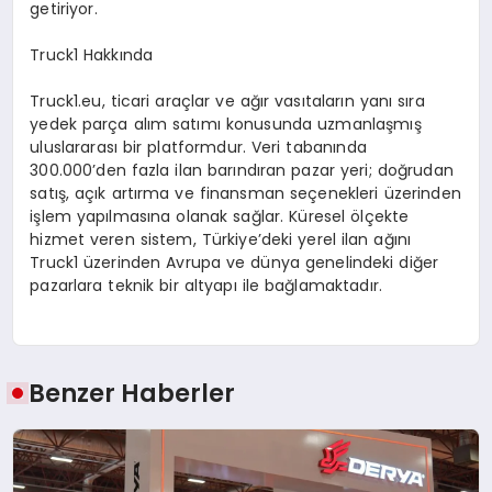
getiriyor.
Truck1 Hakk
ı
nda
Truck1.eu
, ticari ara
ç
lar ve a
ğı
r vas
ı
talar
ı
n yan
ı
s
ı
ra
yedek par
ç
a al
ı
m sat
ı
m
ı
konusunda uzmanla
ş
m
ış
uluslararas
ı
bir platformdur. Veri taban
ı
nda
300.000’den fazla ilan bar
ı
nd
ı
ran pazar yeri; do
ğ
rudan
sat
ış
, a
çı
k art
ı
rma ve finansman se
ç
enekleri
ü
zerinden
i
ş
lem yap
ı
lmas
ı
na olanak sa
ğ
lar. K
ü
resel
ö
l
ç
ekte
hizmet veren sistem, T
ü
rkiye’deki yerel ilan a
ğı
n
ı
Truck1
ü
zerinden Avrupa ve d
ü
nya genelindeki di
ğ
er
pazarlara teknik bir altyap
ı
ile ba
ğ
lamaktad
ı
r.
Benzer Haberler