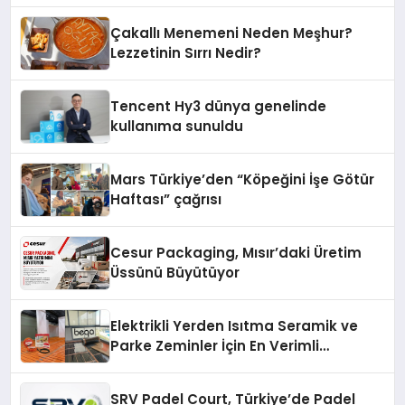
Çakallı Menemeni Neden Meşhur?
Lezzetinin Sırrı Nedir?
Tencent Hy3 dünya genelinde
kullanıma sunuldu
Mars Türkiye’den “Köpeğini İşe Götür
Haftası” çağrısı
Cesur Packaging, Mısır’daki Üretim
Üssünü Büyütüyor
Elektrikli Yerden Isıtma Seramik ve
Parke Zeminler İçin En Verimli
Çözümler
SRV Padel Court, Türkiye’de Padel