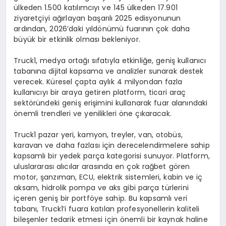
ü
lkeden 1.500 kat
ı
l
ı
mc
ı
y
ı
ve 145
ü
lkeden 17.901
ziyaret
ç
iyi a
ğı
rlayan ba
ş
ar
ı
l
ı
2025 edisyonunun
ard
ı
ndan, 2026’daki y
ı
ld
ö
n
ü
m
ü
fuar
ı
n
ı
n
ç
ok daha
b
ü
y
ü
k bir etkinlik olmas
ı
bekleniyor.
Truck1, medya orta
ğı
s
ı
fat
ı
yla etkinli
ğ
e, geni
ş
kullan
ı
c
ı
taban
ı
na dijital kapsama ve analizler sunarak destek
verecek. K
ü
resel
ç
apta ayl
ı
k 4 milyondan fazla
kullan
ı
c
ı
y
ı
bir araya getiren platform, ticari ara
ç
sekt
ö
r
ü
ndeki geni
ş
eri
ş
imini kullanarak fuar alan
ı
ndaki
ö
nemli trendleri ve yenilikleri
ö
ne
çı
karacak.
Truck1 pazar yeri, kamyon, treyler, van, otob
ü
s,
karavan ve daha fazlas
ı
i
ç
in derecelendirmelere sahip
kapsaml
ı
bir yedek par
ç
a kategorisi sunuyor. Platform,
uluslararas
ı
al
ı
c
ı
lar aras
ı
nda en
ç
ok ra
ğ
bet g
ö
ren
motor,
ş
anz
ı
man, ECU, elektrik sistemleri, kabin ve i
ç
aksam, hidrolik pompa ve aks gibi par
ç
a t
ü
rlerini
i
ç
eren geni
ş
bir portf
ö
ye sahip. Bu kapsaml
ı
veri
taban
ı
, Truck1’i fuara kat
ı
lan profesyonellerin kaliteli
bile
ş
enler tedarik etmesi i
ç
in
ö
nemli bir kaynak haline