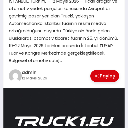
İSTANBUL, TÜRKİYE – 12 Mayıs 2026 – Ticari araçlar ve
EKONOMI
otomotiv yedek parçaları konusunda Avrupalı bir
çevrimiçi pazar yeri olan Truck1, yaklaşan
SAĞLIK
Automechanika Istanbul fuarının resmi medya
ortağı olduğunu duyurdu. Türkiye’nin önde gelen
DÜNYA
uluslararası otomotiv ticaret fuarının 25. yıl dönümü,
19-22 Mayıs 2026 tarihleri arasında İstanbul TUYAP
EĞITIM
Fuar ve Kongre Merkezi’nde gerçekleştirilecek.
Bölgesel otomotiv satış…
admin
Paylaş
12 Mayıs 2026