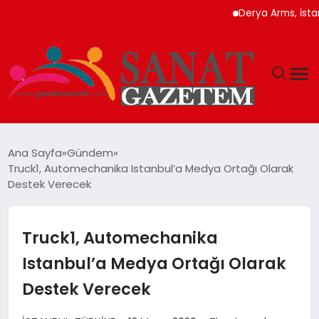
Derya Arms, İstanbul P
MAGAZIN
Ana Sayfa
Gündem
Truck1, Automechanika Istanbul’a Medya Ortağı Olarak
TEKNOLOJI
Destek Verecek
SIYASET
Truck1, Automechanika
SPOR
Istanbul’a Medya Ortağı Olarak
Destek Verecek
YAŞAM