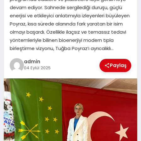
EKONOMI
devam ediyor. Sahnede sergilediği duruşu, güçlü
enerjisi ve etkileyici anlatımıyla izleyenleri büyüleyen
SAĞLIK
Poyraz, kısa sürede alanında fark yaratan bir isim
olmayı başardı. Özellikle ilaçsız ve temassız tedavi
DÜNYA
yöntemleriyle bilinen bioenerjiyi modern tıpla
birleştirme vizyonu, Tuğba Poyraz’ı ayrıcalıklı…
EĞITIM
admin
Paylaş
04 Eylül 2025