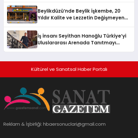
Holding Industrial City” Projesini
Beylikdüzü’nde Beylik İşkembe, 20
Hayata Geçirecek
Yıldır Kalite ve Lezzetin Değişmeyen
Adresi
İş İnsanı Seyithan Hanoğlu Türkiye’yi
Uluslararası Arenada Tanıtmayı
Hedefliyor
Kültürel ve Sanatsal Haber Portalı
Reklam & İşbirliği:
hbaersonuclari@gmail.com