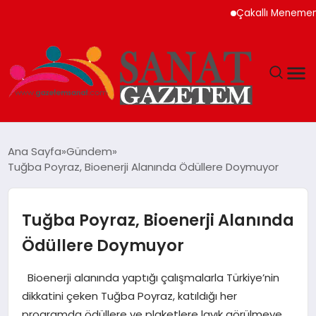
Çakallı Menemeni Neden M
MAGAZIN
Ana Sayfa
Gündem
Tuğba Poyraz, Bioenerji Alanında Ödüllere Doymuyor
TEKNOLOJI
SIYASET
Tuğba Poyraz, Bioenerji Alanında
Ödüllere Doymuyor
SPOR
Bioenerji alanında yaptığı çalışmalarla Türkiye’nin
YAŞAM
dikkatini çeken Tuğba Poyraz, katıldığı her
programda ödüllere ve plaketlere layık görülmeye