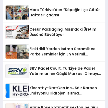
Mars Türkiye’den “Köpeğini İşe Götür
Haftası” çağrısı
Cesur Packaging, Mısır’daki Üretim
Üssünü Büyütüyor
Elektrikli Yerden Isıtma Seramik ve
Parke Zeminler İçin En Verimli
Çözümler
SRV Padel Court, Türkiye’de Padel
Yatırımlarının Güçlü Markası Olmayı
Sürdürüyor
Kleen-Hy-Dro-Gen Inc., Sıfır Karbon
Emisyonlu Hidrojen Isıtma
Teknolojisinde ISO ve TSSA
Düzenleyici Onaylarını Aldı
Marie Rose kozmetik sektörüne giriş