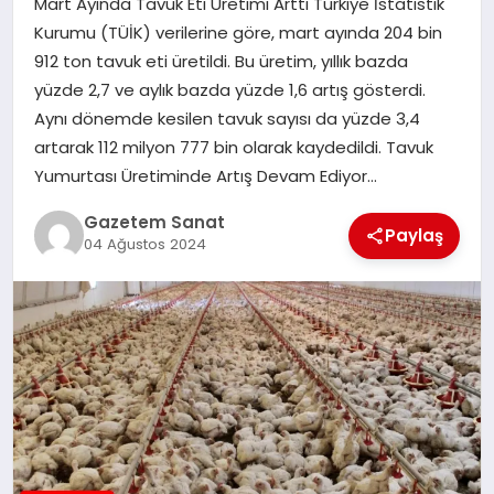
Mart Ayında Tavuk Eti Üretimi Arttı Türkiye İstatistik
EKONOMI
Kurumu (TÜİK) verilerine göre, mart ayında 204 bin
912 ton tavuk eti üretildi. Bu üretim, yıllık bazda
SAĞLIK
yüzde 2,7 ve aylık bazda yüzde 1,6 artış gösterdi.
Aynı dönemde kesilen tavuk sayısı da yüzde 3,4
DÜNYA
artarak 112 milyon 777 bin olarak kaydedildi. Tavuk
Yumurtası Üretiminde Artış Devam Ediyor…
EĞITIM
Gazetem Sanat
Paylaş
04 Ağustos 2024