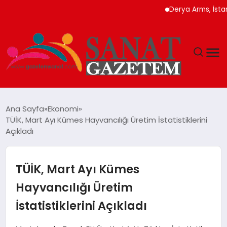
Derya Arms, İstanbul P
MAGAZIN
Ana Sayfa
Ekonomi
TÜİK, Mart Ayı Kümes Hayvancılığı Üretim İstatistiklerini
TEKNOLOJI
Açıkladı
SIYASET
TÜİK, Mart Ayı Kümes
SPOR
Hayvancılığı Üretim
İstatistiklerini Açıkladı
YAŞAM