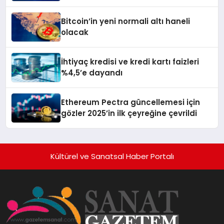
buluşturuyor
Bitcoin’in yeni normali altı haneli
olacak
İhtiyaç kredisi ve kredi kartı faizleri
%4,5’e dayandı
Ethereum Pectra güncellemesi için
gözler 2025’in ilk çeyreğine çevrildi
Kültürel ve Sanatsal Haber Portalı