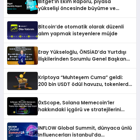
Bitget’in Ekim Raporu, piyasa
yükselişi öncesinde büyüme ve
inovasyon gösteriyor
Bitcoin’de otomatik olarak düzenli
alım yapmak isteyenlere müjde
Eray Yükseloğlu, ÖNSİAD’da Yurtdışı
İlişkilerinden Sorumlu Genel Başkan
Yardımcısı Oldu
Kriptoya “Muhteşem Cuma” geldi:
200 bin USDT ödül havuzu, tokenlerde
%50 indirim ve dahası
0xScope, Solana Memecoin’ler
hakkındaki içgörü ve stratejilerini
açıkladı
INFLOW Global Summit, dünyaca ünlü
Influencerları İstanbul’da