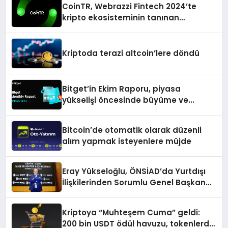
CoinTR, Webrazzi Fintech 2024’te
kripto ekosisteminin tanınan
isimlerini ağırlayacak
Kriptoda terazi altcoin’lere döndü
Bitget’in Ekim Raporu, piyasa
yükselişi öncesinde büyüme ve
inovasyon gösteriyor
Bitcoin’de otomatik olarak düzenli
alım yapmak isteyenlere müjde
Eray Yükseloğlu, ÖNSİAD’da Yurtdışı
İlişkilerinden Sorumlu Genel Başkan
Yardımcısı Oldu
Kriptoya “Muhteşem Cuma” geldi:
200 bin USDT ödül havuzu, tokenlerde