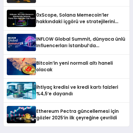
%50 indirim ve dahası
0xScope, Solana Memecoin’ler
hakkındaki içgörü ve stratejilerini
açıkladı
INFLOW Global Summit, dünyaca ünlü
Influencerları İstanbul’da
buluşturuyor
Bitcoin’in yeni normali altı haneli
olacak
İhtiyaç kredisi ve kredi kartı faizleri
%4,5’e dayandı
Ethereum Pectra güncellemesi için
gözler 2025’in ilk çeyreğine çevrildi