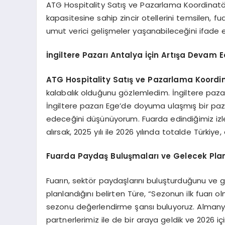
ATG Hospitality Satış ve Pazarlama Koordinatör
kapasitesine sahip zincir otellerini temsilen, fua
umut verici gelişmeler yaşanabileceğini ifade e
İngiltere Pazarı Antalya İçin Artışa Devam 
ATG Hospitality Satış ve Pazarlama Koordin
kalabalık olduğunu gözlemledim. İngiltere paz
İngiltere pazarı Ege’de doyuma ulaşmış bir pa
edeceğini düşünüyorum. Fuarda edindiğimiz izle
alırsak, 2025 yılı ile 2026 yılında totalde Türkiye
Fuarda Paydaş Buluşmaları ve Gelecek Plan
Fuarın, sektör paydaşlarını buluşturduğunu ve ge
planlandığını belirten Türe, “Sezonun ilk fuarı
sezonu değerlendirme şansı buluyoruz. Almanya’
partnerlerimiz ile de bir araya geldik ve 2026 iç