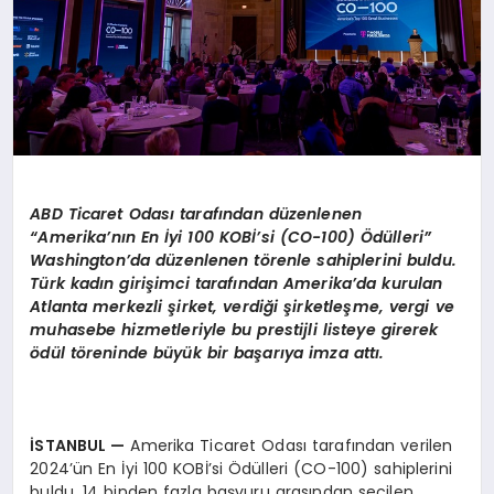
ABD Ticaret Odası tarafından düzenlenen
“
Amerika
’nı
n En
İ
yi 100 KOB
İ’si (CO-100) Ödülleri”
Washington’
da d
üzenlenen t
ö
renle sahiplerini buldu.
Türk kadın girişimci tarafından Amerika’da kurulan
Atlanta merkezli şirket, verdiği şirketleşme, vergi ve
muhasebe hizmetleriyle bu prestijli listeye girerek
ödül töreninde büyük bir başarıya imza attı.
İSTANBUL —
Amerika Ticaret Odası tarafından verilen
2024’ün En İyi 100 KOBİ’si Ödülleri (CO-100) sahiplerini
buldu. 14 binden fazla başvuru arasından seçilen