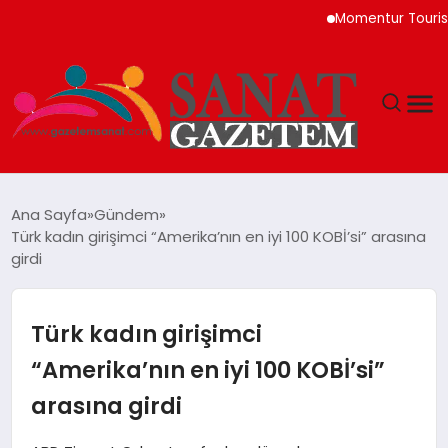
Momentur Tourism & Tra
MAGAZIN
Ana Sayfa
Gündem
Türk kadın girişimci “Amerika’nın en iyi 100 KOBİ’si” arasına
TEKNOLOJI
girdi
SIYASET
Türk kadın girişimci
SPOR
“Amerika’nın en iyi 100 KOBİ’si”
arasına girdi
YAŞAM