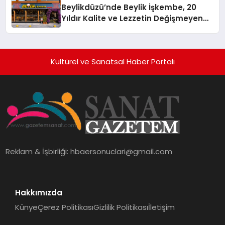
Beylikdüzü’nde Beylik İşkembe, 20
Hayata Geçirecek
Yıldır Kalite ve Lezzetin Değişmeyen
Adresi
Kültürel ve Sanatsal Haber Portalı
Reklam & İşbirliği:
hbaersonuclari@gmail.com
Hakkımızda
Künye
Çerez Politikası
Gizlilik Politikası
İletişim