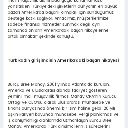
mali müşavirlik alanındaki güçlü konumumuzu
yansıtırken, Türkiye’deki şirketlerin dünyanın en büyük
pazarı Amerika’da başarılı olmaları için sunduğumuz
desteğe katkı sağlıyor. Amacımız, müşterilerimize
sadece finansal hizmetler sunmak değil, aynı
zamanda onların Amerika’daki başarı hikayelerine
ortak olmaktır” şeklinde konuştu.
Türk kadın girişimcinin Amerika
’
daki başarı hikayesi
Burcu Bree Manay, 2001 yılında Atlanta’da kurulan,
Amerika ve uluslararası alanda faaliyet gösteren
yeminli mali müşavirlik firması Manay CPA’nın Kurucu
Ortağı ve CEO’su olarak uluslararası muhasebe ve
finans dünyasında önemli bir isim haline geldi. 20 yılı
aşkın kariyeri boyunca muhasebe, vergi planlaması ve
iş danışmanlığı alanlarında uzmanlaşan Burcu Bree
Manay, Amerika’da Türk girişimcilerin iş süreçlerini