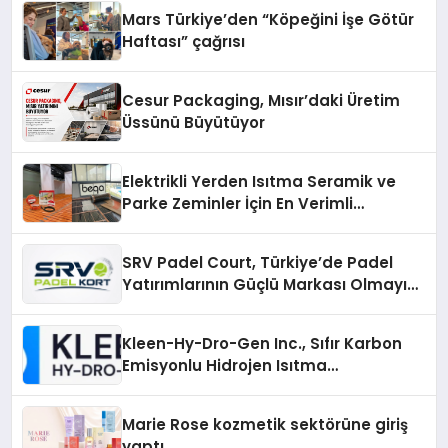
Mars Türkiye’den “Köpeğini İşe Götür
Haftası” çağrısı
Cesur Packaging, Mısır’daki Üretim
Üssünü Büyütüyor
Elektrikli Yerden Isıtma Seramik ve
Parke Zeminler İçin En Verimli
Çözümler
SRV Padel Court, Türkiye’de Padel
Yatırımlarının Güçlü Markası Olmayı
Sürdürüyor
Kleen-Hy-Dro-Gen Inc., Sıfır Karbon
Emisyonlu Hidrojen Isıtma
Teknolojisinde ISO ve TSSA
Düzenleyici Onaylarını Aldı
Marie Rose kozmetik sektörüne giriş
yaptı