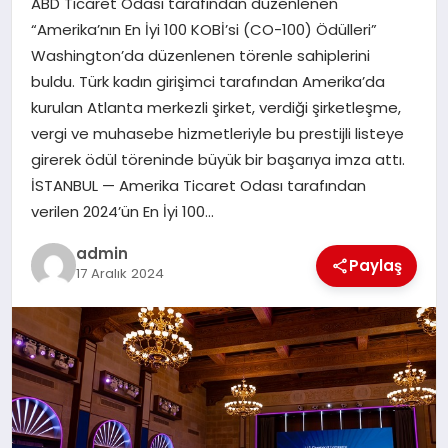
ABD Ticaret Odası tarafından düzenlenen
EKONOMI
“Amerika’nın En İyi 100 KOBİ’si (CO-100) Ödülleri”
Washington’da düzenlenen törenle sahiplerini
SAĞLIK
buldu. Türk kadın girişimci tarafından Amerika’da
kurulan Atlanta merkezli şirket, verdiği şirketleşme,
DÜNYA
vergi ve muhasebe hizmetleriyle bu prestijli listeye
girerek ödül töreninde büyük bir başarıya imza attı.
EĞITIM
İSTANBUL — Amerika Ticaret Odası tarafından
verilen 2024’ün En İyi 100…
admin
Paylaş
17 Aralık 2024