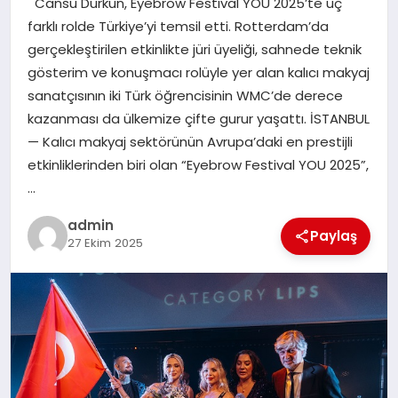
Cansu Durkun, Eyebrow Festival YOU 2025’te üç
EKONOMI
farklı rolde Türkiye’yi temsil etti. Rotterdam’da
gerçekleştirilen etkinlikte jüri üyeliği, sahnede teknik
SAĞLIK
gösterim ve konuşmacı rolüyle yer alan kalıcı makyaj
sanatçısının iki Türk öğrencisinin WMC’de derece
DÜNYA
kazanması da ülkemize çifte gurur yaşattı. İSTANBUL
— Kalıcı makyaj sektörünün Avrupa’daki en prestijli
EĞITIM
etkinliklerinden biri olan “Eyebrow Festival YOU 2025”,
…
admin
Paylaş
27 Ekim 2025