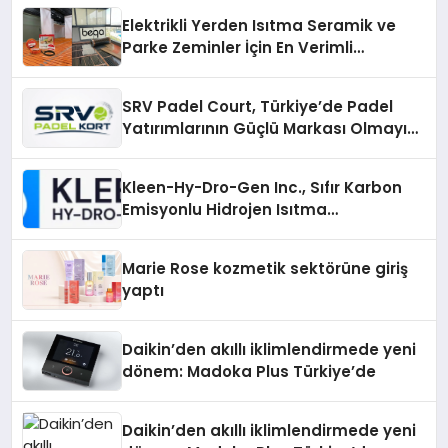
Elektrikli Yerden Isıtma Seramik ve
Parke Zeminler İçin En Verimli
Çözümler
SRV Padel Court, Türkiye’de Padel
Yatırımlarının Güçlü Markası Olmayı
Sürdürüyor
Kleen-Hy-Dro-Gen Inc., Sıfır Karbon
Emisyonlu Hidrojen Isıtma
Teknolojisinde ISO ve TSSA
Düzenleyici Onaylarını Aldı
Marie Rose kozmetik sektörüne giriş
yaptı
Daikin’den akıllı iklimlendirmede yeni
dönem: Madoka Plus Türkiye’de
Daikin’den akıllı iklimlendirmede yeni