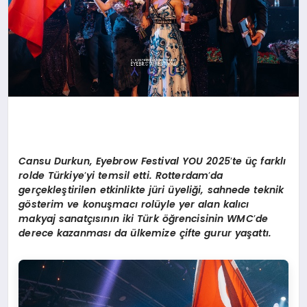
Cansu Durkun,
Eyebrow Festival YOU 2025
’
te üç farklı
r
olde T
ürkiye
’
yi temsil e
tti
.
Rotterdam
’
da
gerçekleştirilen etkinlikte jüri üyeliği, sahnede teknik
g
ö
sterim ve konuş
mac
ı rolüyle yer alan kalıcı
makyaj sanatçısının iki Türk öğrencisinin WMC
’
de
derece kazanması
da
ülkemize çifte gurur yaş
att
ı.