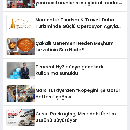
yeni nesil ürünlerini ve global marka
vizyonunu sergiledi
Momentur Tourism & Travel, Dubai
Turizminde Güçlü Operasyon Ağıyla
Fark Yaratıyor
Çakallı Menemeni Neden Meşhur?
Lezzetinin Sırrı Nedir?
Tencent Hy3 dünya genelinde
kullanıma sunuldu
Mars Türkiye’den “Köpeğini İşe Götür
Haftası” çağrısı
Cesur Packaging, Mısır’daki Üretim
Üssünü Büyütüyor