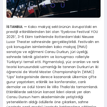
İSTANBUL
—
Kalıcı makyaj sektörünün Avrupa’daki en
prestijli etkinliklerinden biri olan “Eyebrow Festival YOU
2025”, 3–6 Ekim tarihlerinde Rotterdam’daki Nieuwe
Luxor Theater sahnesinde gerçekleştirildi. Festivalin en
çok konuşulan isimlerinden kalıcı makyaj (PMU)
sanatçısı ve eğitmeni Cansu Durkun, jüri üyeliği,
sahnede teknik gösterim ve konuşmacı rolleriyle
Türkiye’yi temsil etti. Pigmentoloji, yüz oranları ve renk
teorisi konusundaki uzmanlığı ile tanınan Durkun’un iki
öğrencisi de World Master Championship’in (WMC)
“Lips” kategorisinde derece kazanarak ülkemize çifte
gurur yaşatırken; etkinlik ise konferanslar, canlı
demolar ve ödül töreni ile Villa Thalia’da tamamlandı.
Etkinliklerde sektörün kanaat lideri olarak yer alan
Cansu Dursun hem akademisinde yetiştirdiği
yeteneklerin aldığı ödüllerle öne çıkarken, sahne
üzerinde canlı model üzerinde katılımcılara eğitimler