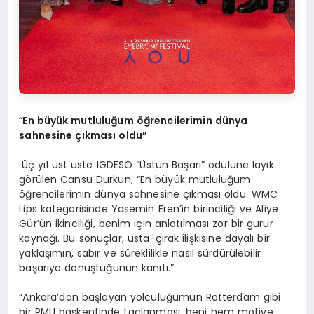
“
En b
üyük mutluluğ
um
öğrencilerimin dünya
sahnesine çıkması oldu”
Üç yıl üst üste IGDESO “Üstün Başarı” ödülüne layık
görülen Cansu Durkun, “En büyük mutluluğum
öğrencilerimin dünya sahnesine çıkması oldu. WMC
Lips kategorisinde Yasemin Eren’in birinciliği ve Aliye
Gür’ün ikinciliği, benim için anlatılması zor bir gurur
kaynağı. Bu sonuçlar, usta-çırak ilişkisine dayalı bir
yaklaşımın, sabır ve süreklilikle nasıl sürdürülebilir
başarıya dönüştüğünün kanıtı.”
“Ankara’dan başlayan yolculuğumun Rotterdam gibi
bir PMU başkentinde taçlanması, beni hem motive