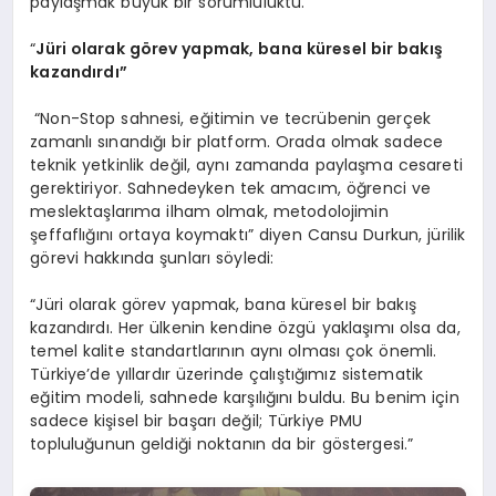
paylaşmak büyük bir sorumluluktu.”
“
Jüri olarak g
ö
rev yapmak, bana küresel bir bakış
kazandırdı”
“Non-Stop sahnesi, eğitimin ve tecrübenin gerçek
zamanlı sınandığı bir platform. Orada olmak sadece
teknik yetkinlik değil, aynı zamanda paylaşma cesareti
gerektiriyor. Sahnedeyken tek amacım, öğrenci ve
meslektaşlarıma ilham olmak, metodolojimin
şeffaflığını ortaya koymaktı” diyen Cansu Durkun, jürilik
görevi hakkında şunları söyledi:
“Jüri olarak görev yapmak, bana küresel bir bakış
kazandırdı. Her ülkenin kendine özgü yaklaşımı olsa da,
temel kalite standartlarının aynı olması çok önemli.
Türkiye’de yıllardır üzerinde çalıştığımız sistematik
eğitim modeli, sahnede karşılığını buldu. Bu benim için
sadece kişisel bir başarı değil; Türkiye PMU
topluluğunun geldiği noktanın da bir göstergesi.”