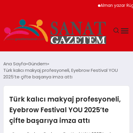
Alman yazar Rügemer: ‘Merz 
MAGAZIN
Ana Sayfa
Gündem
Türk kalıcı makyaj profesyoneli, Eyebrow Festival YOU
TEKNOLOJI
2025’te çifte başarıya imza attı
SIYASET
Türk kalıcı makyaj profesyoneli,
SPOR
Eyebrow Festival YOU 2025’te
çifte başarıya imza attı
YAŞAM