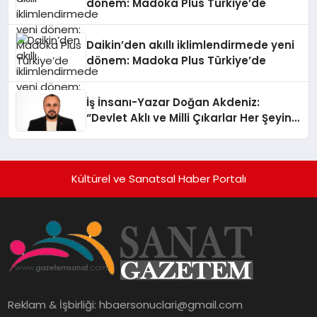
dönem: Madoka Plus Türkiye’de
Daikin’den akıllı iklimlendirmede yeni
dönem: Madoka Plus Türkiye’de
İş İnsanı-Yazar Doğan Akdeniz:
“Devlet Aklı ve Milli Çıkarlar Her Şeyin
Üzerindedir”
Kültürel ve Sanatsal Haber Portalı
Reklam & İşbirliği:
hbaersonuclari@gmail.com