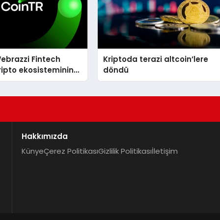
ebrazzi Fintech
Kriptoda terazi altcoin’lere
ripto ekosisteminin
döndü
simlerini ağırlayacak
Hakkımızda
Künye
Çerez Politikası
Gizlilik Politikası
İletişim