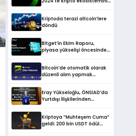
2024’te kripto ekosisteminin
tanınan isimlerini
ağırlayacak
Kriptoda terazi altcoin’lere
döndü
Bitget’in Ekim Raporu,
piyasa yükselişi öncesinde
büyüme ve inovasyon
gösteriyor
Bitcoin’de otomatik olarak
düzenli alım yapmak
isteyenlere müjde
Eray Yükseloğlu, ÖNSİAD’da
Yurtdışı İlişkilerinden
Sorumlu Genel Başkan
Yardımcısı Oldu
Kriptoya “Muhteşem Cuma”
geldi: 200 bin USDT ödül
havuzu, tokenlerde %50