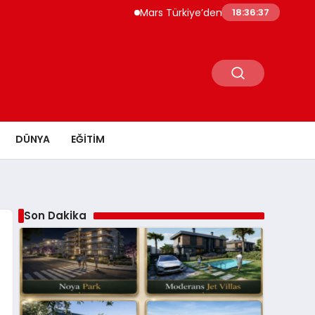
Mars Türkiye’den “Köpeğini İşe Götür Haftas
18:36:38
DÜNYA
EĞITIM
Son Dakika