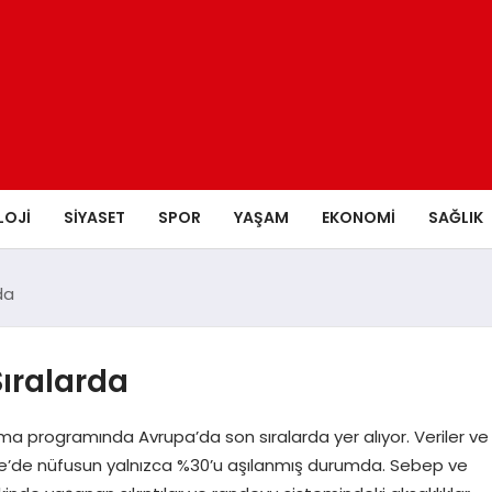
LOJI
SIYASET
SPOR
YAŞAM
EKONOMI
SAĞLIK
da
ıralarda
a programında Avrupa’da son sıralarda yer alıyor. Veriler ve
ürkiye’de nüfusun yalnızca %30’u aşılanmış durumda. Sebep ve