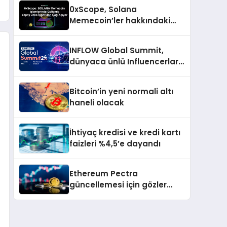
indirim ve dahası
0xScope, Solana
Memecoin’ler hakkındaki
içgörü ve stratejilerini
açıkladı
INFLOW Global Summit,
dünyaca ünlü Influencerları
İstanbul’da buluşturuyor
Bitcoin’in yeni normali altı
haneli olacak
İhtiyaç kredisi ve kredi kartı
faizleri %4,5’e dayandı
Ethereum Pectra
güncellemesi için gözler
2025’in ilk çeyreğine çevrildi