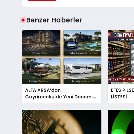
Benzer Haberler
ALFA ARSA’dan
EFES PİLS
Gayrimenkulde Yeni Dönem:
LİSTESİ
Premium Yaşam ve Yatırım
Fırsatları Bir Arada