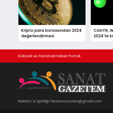
Kripto para borsasından 2024
CoinTR, W
değerlendirmesi
2024’te k
tanınan i
Kültürel ve Sanatsal Haber Portalı
Reklam & İşbirliği:
hbaersonuclari@gmail.com