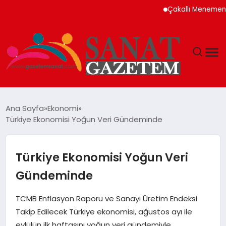
Çakallı Menemeni Nede
MAGAZIN
Ana Sayfa
Ekonomi
Türkiye Ekonomisi Yoğun Veri Gündeminde
TEKNOLOJI
SIYASET
Türkiye Ekonomisi Yoğun Veri
Gündeminde
SPOR
TCMB Enflasyon Raporu ve Sanayi Üretim Endeksi
YAŞAM
Takip Edilecek Türkiye ekonomisi, ağustos ayı ile
eylülün ilk haftasını yoğun veri gündemiyle