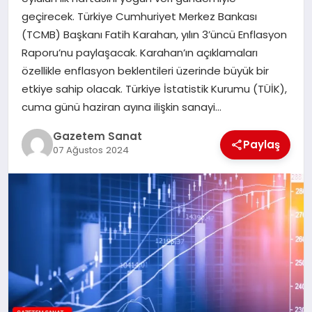
EKONOMI
geçirecek. Türkiye Cumhuriyet Merkez Bankası
(TCMB) Başkanı Fatih Karahan, yılın 3’üncü Enflasyon
SAĞLIK
Raporu’nu paylaşacak. Karahan’ın açıklamaları
özellikle enflasyon beklentileri üzerinde büyük bir
DÜNYA
etkiye sahip olacak. Türkiye İstatistik Kurumu (TÜİK),
cuma günü haziran ayına ilişkin sanayi…
EĞITIM
Gazetem Sanat
Paylaş
07 Ağustos 2024