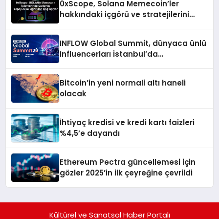
0xScope, Solana Memecoin’ler
hakkındaki içgörü ve stratejilerini
açıkladı
INFLOW Global Summit, dünyaca ünlü
Influencerları İstanbul’da
buluşturuyor
Bitcoin’in yeni normali altı haneli
olacak
İhtiyaç kredisi ve kredi kartı faizleri
%4,5’e dayandı
Ethereum Pectra güncellemesi için
gözler 2025’in ilk çeyreğine çevrildi
Kültürel ve Sanatsal Haber Portalı