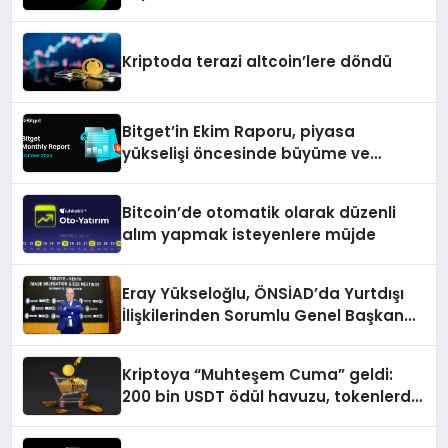
isimlerini ağırlayacak
Kriptoda terazi altcoin’lere döndü
Bitget’in Ekim Raporu, piyasa
yükselişi öncesinde büyüme ve
inovasyon gösteriyor
Bitcoin’de otomatik olarak düzenli
alım yapmak isteyenlere müjde
Eray Yükseloğlu, ÖNSİAD’da Yurtdışı
İlişkilerinden Sorumlu Genel Başkan
Yardımcısı Oldu
Kriptoya “Muhteşem Cuma” geldi:
200 bin USDT ödül havuzu, tokenlerde
%50 indirim ve dahası