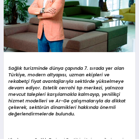
Sa
ğ
l
ı
k turizminde d
ü
nya
ç
ap
ı
nda 7. s
ı
rada yer alan
T
ü
rkiye, modern altyap
ı
s
ı
, uzman ekipleri ve
rekabet
ç
i fiyat avantajlar
ı
yla sekt
ö
rde y
ü
kselmeye
devam ediyor. Estetik cerrahi t
ı
p merkezi, yaln
ı
zca
mevcut talepleri kar
şı
lamakla kalmay
ı
p, yenilik
ç
i
hizmet modelleri ve Ar-Ge
ç
al
ış
malar
ı
yla da dikkat
ç
ekerek, sekt
ö
r
ü
n dinamikleri hakk
ı
nda
ö
nemli
de
ğ
erlendirmelerde bulundu.