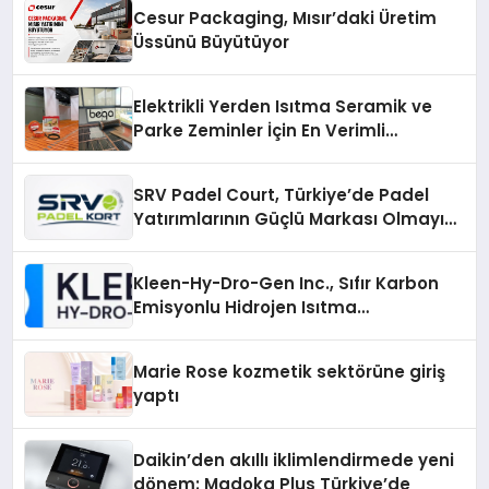
Cesur Packaging, Mısır’daki Üretim
Üssünü Büyütüyor
Elektrikli Yerden Isıtma Seramik ve
Parke Zeminler İçin En Verimli
Çözümler
SRV Padel Court, Türkiye’de Padel
Yatırımlarının Güçlü Markası Olmayı
Sürdürüyor
Kleen-Hy-Dro-Gen Inc., Sıfır Karbon
Emisyonlu Hidrojen Isıtma
Teknolojisinde ISO ve TSSA
Düzenleyici Onaylarını Aldı
Marie Rose kozmetik sektörüne giriş
yaptı
Daikin’den akıllı iklimlendirmede yeni
dönem: Madoka Plus Türkiye’de