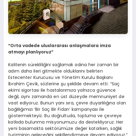
“Orta vadede uluslararas
ı
anla
ş
malara imza
atmay
ı
planl
ı
yoruz”
Kalitenin sürekliliğini sağlamak adına her zaman bir
adım daha ileri gitmekte olduklarını belirten
Estecenter Kurucusu ve Yönetim Kurulu Başkanı
İbrahim Çevik, sözlerine şu şekilde devam etti: “Saç
ekimi sigortası ile hastalarımıza yalnızca güvence
değil, aynı zamanda en üst düzeyde memnuniyet de
vaat ediyoruz. Bunun yanı sıra, çevre duyarlılığına olan
bağlılığımızı ‘Bir Saç Bir Fidan’ kampanyası ile
göstermekteyiz. Bu doğrultuda, topluma ve çevreye
katkıda bulunma misyonumuzu da destekliyoruz. Her
yeni basamakta sektörümüze değer katarken, sağlık
turizminin geleceğini şekillendirmeye devam ediyoruz.”