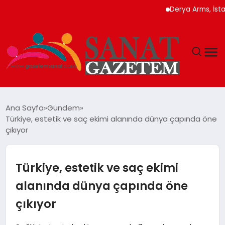
Derya Arms, İstanbul Pro
MAGAZIN
Ana Sayfa
Gündem
Türkiye, estetik ve saç ekimi alanında dünya çapında öne
TEKNOLOJI
çıkıyor
SIYASET
Türkiye, estetik ve saç ekimi
SPOR
alanında dünya çapında öne
çıkıyor
YAŞAM