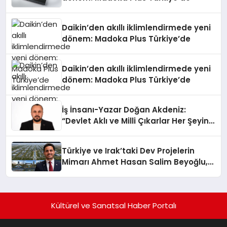
Daikin’den akıllı iklimlendirmede yeni
dönem: Madoka Plus Türkiye’de
Daikin’den akıllı iklimlendirmede yeni
dönem: Madoka Plus Türkiye’de
İş İnsanı-Yazar Doğan Akdeniz:
“Devlet Aklı ve Milli Çıkarlar Her Şeyin
Üzerindedir”
Türkiye ve Irak’taki Dev Projelerin
Mimarı Ahmet Hasan Salim Beyoğlu,
10 Milyon Metrekarelik “Al Yusuf
Holding Industrial City” Projesini
Hayata Geçirecek
Kültürel ve Sanatsal Haber Portalı