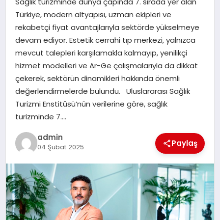
Sağlık turizminde dünya çapında 7. sırada yer alan
EKONOMI
Türkiye, modern altyapısı, uzman ekipleri ve
rekabetçi fiyat avantajlarıyla sektörde yükselmeye
SAĞLIK
devam ediyor. Estetik cerrahi tıp merkezi, yalnızca
mevcut talepleri karşılamakla kalmayıp, yenilikçi
DÜNYA
hizmet modelleri ve Ar-Ge çalışmalarıyla da dikkat
çekerek, sektörün dinamikleri hakkında önemli
EĞITIM
değerlendirmelerde bulundu. Uluslararası Sağlık
Turizmi Enstitüsü’nün verilerine göre, sağlık
turizminde 7….
admin
Paylaş
04 Şubat 2025