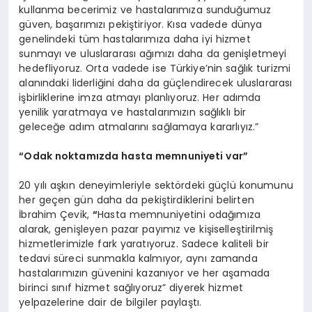
kullanma becerimiz ve hastalarımıza sunduğumuz
güven, başarımızı pekiştiriyor. Kısa vadede dünya
genelindeki tüm hastalarımıza daha iyi hizmet
sunmayı ve uluslararası ağımızı daha da genişletmeyi
hedefliyoruz. Orta vadede ise Türkiye’nin sağlık turizmi
alanındaki liderliğini daha da güçlendirecek uluslararası
işbirliklerine imza atmayı planlıyoruz. Her adımda
yenilik yaratmaya ve hastalarımızın sağlıklı bir
geleceğe adım atmalarını sağlamaya kararlıyız.”
“
Odak noktam
ı
zda hasta memnuniyeti var
”
20 yılı aşkın deneyimleriyle sektördeki güçlü konumunu
her geçen gün daha da pekiştirdiklerini belirten
İbrahim Çevik,
“
Hasta memnuniyetini odağımıza
alarak, genişleyen pazar payımız ve kişiselleştirilmiş
hizmetlerimizle fark yaratıyoruz. Sadece kaliteli bir
tedavi süreci sunmakla kalmıyor, aynı zamanda
hastalarımızın güvenini kazanıyor ve her aşamada
birinci sınıf hizmet sağlıyoruz” diyerek hizmet
yelpazelerine dair de bilgiler paylaştı.