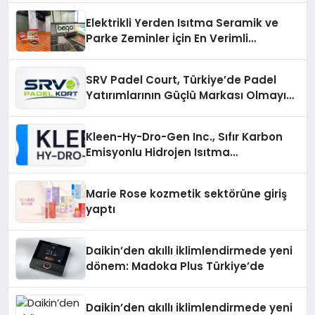
Elektrikli Yerden Isıtma Seramik ve
Parke Zeminler İçin En Verimli
Çözümler
SRV Padel Court, Türkiye’de Padel
Yatırımlarının Güçlü Markası Olmayı
Sürdürüyor
Kleen-Hy-Dro-Gen Inc., Sıfır Karbon
Emisyonlu Hidrojen Isıtma
Teknolojisinde ISO ve TSSA
Düzenleyici Onaylarını Aldı
Marie Rose kozmetik sektörüne giriş
yaptı
Daikin’den akıllı iklimlendirmede yeni
dönem: Madoka Plus Türkiye’de
Daikin’den akıllı iklimlendirmede yeni