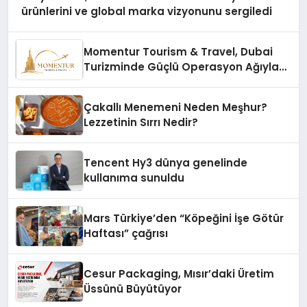
ürünlerini ve global marka vizyonunu sergiledi
Momentur Tourism & Travel, Dubai
Turizminde Güçlü Operasyon Ağıyla
Fark Yaratıyor
Çakallı Menemeni Neden Meşhur?
Lezzetinin Sırrı Nedir?
Tencent Hy3 dünya genelinde
kullanıma sunuldu
Mars Türkiye’den “Köpeğini İşe Götür
Haftası” çağrısı
Cesur Packaging, Mısır’daki Üretim
Üssünü Büyütüyor