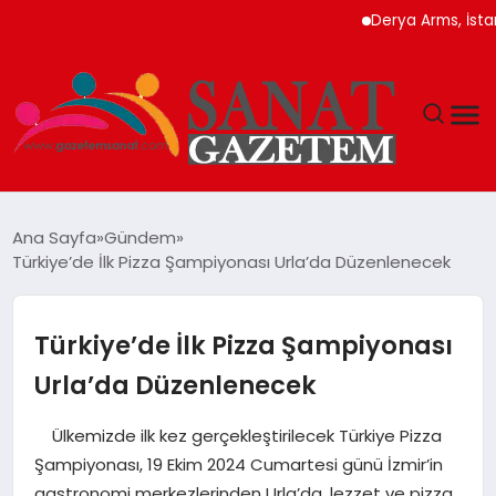
Derya Arms, İstanbul Pr
MAGAZIN
Ana Sayfa
Gündem
Türkiye’de İlk Pizza Şampiyonası Urla’da Düzenlenecek
TEKNOLOJI
SIYASET
Türkiye’de İlk Pizza Şampiyonası
Urla’da Düzenlenecek
SPOR
Ülkemizde ilk kez gerçekleştirilecek Türkiye Pizza
YAŞAM
Şampiyonası, 19 Ekim 2024 Cumartesi günü İzmir’in
gastronomi merkezlerinden Urla’da, lezzet ve pizza