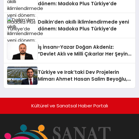
dönem: Madoka Plus Türkiye’de
Daikin’den akıllı iklimlendirmede yeni
dönem: Madoka Plus Türkiye’de
İş İnsanı-Yazar Doğan Akdeniz:
“Devlet Aklı ve Milli Çıkarlar Her Şeyin
Üzerindedir”
Türkiye ve Irak’taki Dev Projelerin
Mimarı Ahmet Hasan Salim Beyoğlu,
10 Milyon Metrekarelik “Al Yusuf
Holding Industrial City” Projesini
Hayata Geçirecek
Kültürel ve Sanatsal Haber Portalı