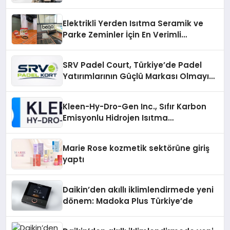
Elektrikli Yerden Isıtma Seramik ve
Parke Zeminler İçin En Verimli
Çözümler
SRV Padel Court, Türkiye’de Padel
Yatırımlarının Güçlü Markası Olmayı
Sürdürüyor
Kleen-Hy-Dro-Gen Inc., Sıfır Karbon
Emisyonlu Hidrojen Isıtma
Teknolojisinde ISO ve TSSA
Düzenleyici Onaylarını Aldı
Marie Rose kozmetik sektörüne giriş
yaptı
Daikin’den akıllı iklimlendirmede yeni
dönem: Madoka Plus Türkiye’de