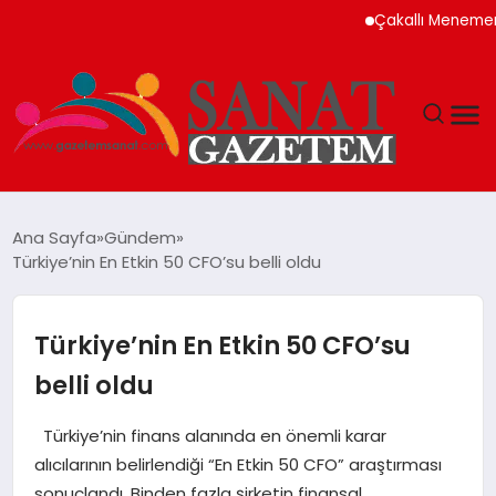
Çakallı Menemeni Neden
MAGAZIN
Ana Sayfa
Gündem
Türkiye’nin En Etkin 50 CFO’su belli oldu
TEKNOLOJI
SIYASET
Türkiye’nin En Etkin 50 CFO’su
belli oldu
SPOR
Türkiye’nin finans alanında en önemli karar
YAŞAM
alıcılarının belirlendiği “En Etkin 50 CFO” araştırması
sonuçlandı. Binden fazla şirketin finansal