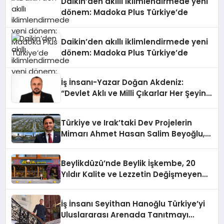
Daikin’den akıllı iklimlendirmede yeni
dönem: Madoka Plus Türkiye’de
Daikin’den akıllı iklimlendirmede yeni
dönem: Madoka Plus Türkiye’de
İş İnsanı-Yazar Doğan Akdeniz:
“Devlet Aklı ve Milli Çıkarlar Her Şeyin
Üzerindedir”
Türkiye ve Irak’taki Dev Projelerin
Mimarı Ahmet Hasan Salim Beyoğlu,
10 Milyon Metrekarelik “Al Yusuf
Holding Industrial City” Projesini
Beylikdüzü’nde Beylik İşkembe, 20
Hayata Geçirecek
Yıldır Kalite ve Lezzetin Değişmeyen
Adresi
İş İnsanı Seyithan Hanoğlu Türkiye’yi
Uluslararası Arenada Tanıtmayı