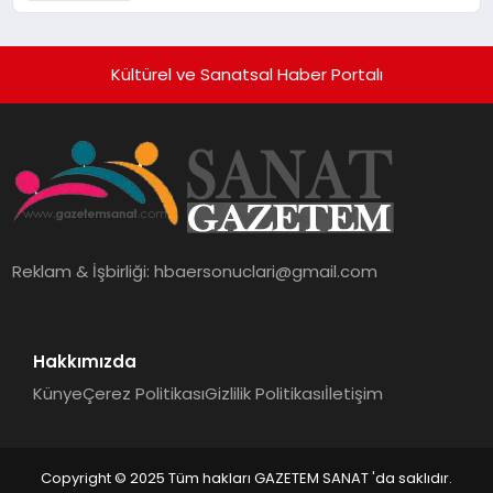
Hedefliyor
Kültürel ve Sanatsal Haber Portalı
Reklam & İşbirliği:
hbaersonuclari@gmail.com
Hakkımızda
Künye
Çerez Politikası
Gizlilik Politikası
İletişim
Copyright © 2025 Tüm hakları GAZETEM SANAT 'da saklıdır.