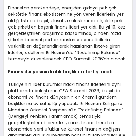
Finanstan perakendeye, enerjiden gıdaya pek çok
sektörde finans ekosistemine yön veren liderlerin yer
aldığı listede bu yıl, ulusal ve uluslararası ölçekte pek
çok şirketten başarılı finans lideri yer aldı. Bu yıl 10. kez
gerçekleştirilen araştırma kapsamında, binden fazla
şirketin finansal performansları ve yöneticilerin
yetkinlikleri değerlendirilerek hazırlanan listeye giren
liderler, ödüllerini 16 Haziran’da “Redefining Balance”
temasıyla düzenlenecek CFO Summit 2026’da alacak.
Finans dünyasının kritik başlıkları tartışılacak
Türkiye’nin lider kurumlarındaki finans liderlerini aynı
platformda buluşturan CFO Summit 2026, bu yıl da
ekonomi ve finans dünyasının en önemli gündem
başlıklarına ev sahipliği yapacak. 16 Haziran Salı günü
Mandarin Oriental Bosphorus’ta “Redefining Balance”
(Dengeyi Yeniden Tanımlamak) temasıyla
gerçekleştirilecek zirvede; yarının finans trendleri,
ekonomide yeni ufuklar ve küresel finansın değişen
dinamikleri gibi iş dünyasının nabzını tutan konular ele