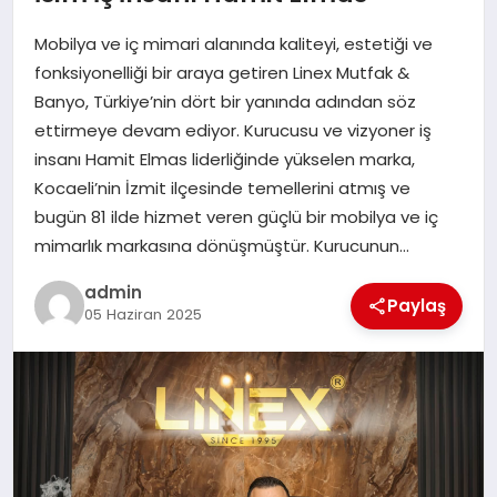
EKONOMI
Mobilya ve iç mimari alanında kaliteyi, estetiği ve
SAĞLIK
fonksiyonelliği bir araya getiren Linex Mutfak &
Banyo, Türkiye’nin dört bir yanında adından söz
DÜNYA
ettirmeye devam ediyor. Kurucusu ve vizyoner iş
insanı Hamit Elmas liderliğinde yükselen marka,
EĞITIM
Kocaeli’nin İzmit ilçesinde temellerini atmış ve
bugün 81 ilde hizmet veren güçlü bir mobilya ve iç
mimarlık markasına dönüşmüştür. Kurucunun…
admin
Paylaş
05 Haziran 2025