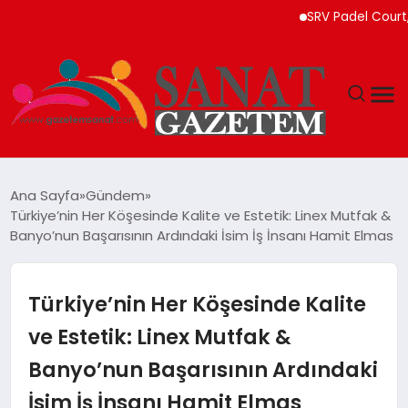
SRV Padel Court, Türkiy
MAGAZIN
Ana Sayfa
Gündem
Türkiye’nin Her Köşesinde Kalite ve Estetik: Linex Mutfak &
TEKNOLOJI
Banyo’nun Başarısının Ardındaki İsim İş İnsanı Hamit Elmas
SIYASET
Türkiye’nin Her Köşesinde Kalite
SPOR
ve Estetik: Linex Mutfak &
Banyo’nun Başarısının Ardındaki
YAŞAM
İsim İş İnsanı Hamit Elmas