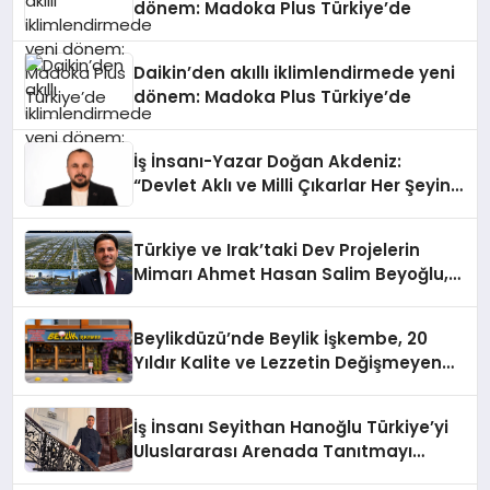
dönem: Madoka Plus Türkiye’de
Daikin’den akıllı iklimlendirmede yeni
dönem: Madoka Plus Türkiye’de
İş İnsanı-Yazar Doğan Akdeniz:
“Devlet Aklı ve Milli Çıkarlar Her Şeyin
Üzerindedir”
Türkiye ve Irak’taki Dev Projelerin
Mimarı Ahmet Hasan Salim Beyoğlu,
10 Milyon Metrekarelik “Al Yusuf
Holding Industrial City” Projesini
Beylikdüzü’nde Beylik İşkembe, 20
Hayata Geçirecek
Yıldır Kalite ve Lezzetin Değişmeyen
Adresi
İş İnsanı Seyithan Hanoğlu Türkiye’yi
Uluslararası Arenada Tanıtmayı
Hedefliyor