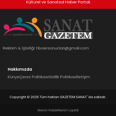
Kültürel ve Sanatsal Haber Portalı
Reklam & İşbirliği:
hbaersonuclari@gmail.com
Hakkımızda
Künye
Çerez Politikası
Gizlilik Politikası
İletişim
Copyright © 2025 Tüm hakları GAZETEM SANAT 'da saklıdır.
Mersin Haber
Mersin Lojistik