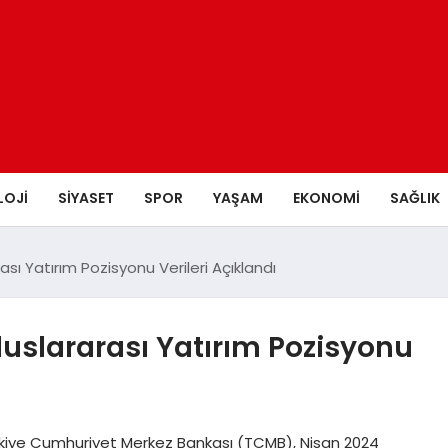
LOJI
SIYASET
SPOR
YAŞAM
EKONOMI
SAĞLIK
ası Yatırım Pozisyonu Verileri Açıklandı
luslararası Yatırım Pozisyonu
i Türkiye Cumhuriyet Merkez Bankası (TCMB), Nisan 2024