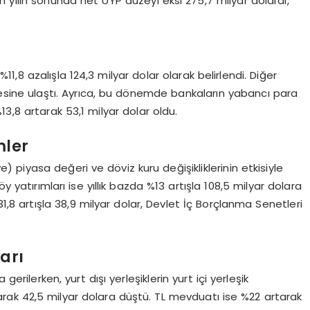
n yılın sonunda net UYP düzeyi eksi 275,7 milyar dolardı,
1,8 azalışla 124,3 milyar dolar olarak belirlendi. Diğer
iyesine ulaştı. Ayrıca, bu dönemde bankaların yabancı para
13,8 artarak 53,1 milyar dolar oldu.
mler
piyasa değeri ve döviz kuru değişikliklerinin etkisiyle
y yatırımları ise yıllık bazda %13 artışla 108,5 milyar dolara
%31,8 artışla 38,9 milyar dolar, Devlet İç Borçlanma Senetleri
arı
gerilerken, yurt dışı yerleşiklerin yurt içi yerleşik
rak 42,5 milyar dolara düştü. TL mevduatı ise %22 artarak