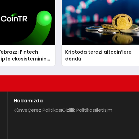
ebrazzi Fintech
Kriptoda terazi altcoin’lere
ripto ekosisteminin
döndü
simlerini ağırlayacak
Hakkımızda
Künye
Çerez Politikası
Gizlilik Politikası
İletişim