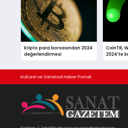
Kripto para borsasından 2024
CoinTR, W
değerlendirmesi
2024’te k
tanınan i
Kültürel ve Sanatsal Haber Portalı
Reklam & İşbirliği:
hbaersonuclari@gmail.com