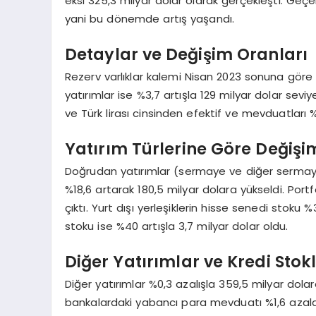
eksi 325,3 milyar dolar olarak gerçekleşti. Geçe
yani bu dönemde artış yaşandı.
Detaylar ve Değişim Oranları
Rezerv varlıklar kalemi Nisan 2023 sonuna göre %1
yatırımlar ise %3,7 artışla 129 milyar dolar sev
ve Türk lirası cinsinden efektif ve mevduatları %
Yatırım Türlerine Göre Değişi
Doğrudan yatırımlar (sermaye ve diğer sermaye) 
%18,6 artarak 180,5 milyar dolara yükseldi. Portfö
çıktı. Yurt dışı yerleşiklerin hisse senedi stoku 
stoku ise %40 artışla 3,7 milyar dolar oldu.
Diğer Yatırımlar ve Kredi Stokl
Diğer yatırımlar %0,3 azalışla 359,5 milyar dolara 
bankalardaki yabancı para mevduatı %1,6 azala