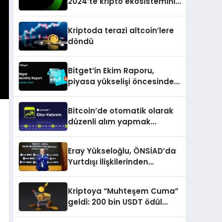
2024’te kripto ekosisteminin
tanınan isimlerini
ağırlayacak
Kriptoda terazi altcoin’lere
döndü
Bitget’in Ekim Raporu,
piyasa yükselişi öncesinde
büyüme ve inovasyon
gösteriyor
Bitcoin’de otomatik olarak
düzenli alım yapmak
isteyenlere müjde
Eray Yükseloğlu, ÖNSİAD’da
Yurtdışı İlişkilerinden
Sorumlu Genel Başkan
Yardımcısı Oldu
Kriptoya “Muhteşem Cuma”
geldi: 200 bin USDT ödül
havuzu, tokenlerde %50