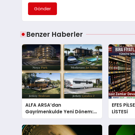
Gönder
Benzer Haberler
ALFA ARSA’dan
EFES PİLS
Gayrimenkulde Yeni Dönem:
LİSTESİ
Premium Yaşam ve Yatırım
Fırsatları Bir Arada