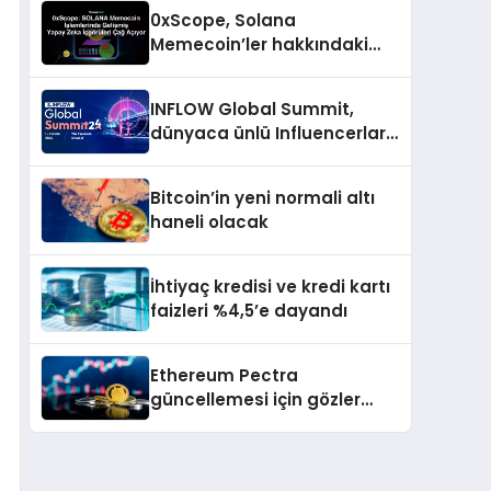
indirim ve dahası
0xScope, Solana
Memecoin’ler hakkındaki
içgörü ve stratejilerini
açıkladı
INFLOW Global Summit,
dünyaca ünlü Influencerları
İstanbul’da buluşturuyor
Bitcoin’in yeni normali altı
haneli olacak
İhtiyaç kredisi ve kredi kartı
faizleri %4,5’e dayandı
Ethereum Pectra
güncellemesi için gözler
2025’in ilk çeyreğine çevrildi