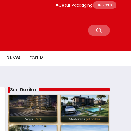
Cesur Packaging, Mısır’daki Üretim Üssünü
18:23:11
DÜNYA
EĞITIM
Son Dakika