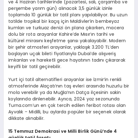
ve 4 Haziran tarihlerinde (pazartesi, salı, çarşamba ve
perşembe yarım gün) alınacak 3,5 günlük izinle
toplamda 10 günlük bir tatil planı yapılabiliyor. Bu uzun
tatilde tropikal bir kaçış için Maldivler’in bembeyaz
kumları ve turkuaz denizi ön plana çıkarken, macera
dolu bir rota arayanlar Kahire’de Mısır’ın tarihi ve
kültürel mirasını keşfetme şansı yakalayabilir. Modern
bir şehir atmosferi arayanlar, yaklaşık 3.200 TL’den
başlayan uçak bileti fiyatlarıyla Dubai’de alışveriş
imkanları ve hareketli gece hayatının tadını çıkararak
keyifli bir tatil geçirebilir.
Yurt içi tatil alternatifleri arayanlar ise İzmir’in renkli
atmosferinde Alaçatı’nın taş evleri arasında huzurlu bir
mola verebilir ya da Muğla’nın Datça ilçesinin sakin
koylarında dinlenebilir. Ayrıca, 2024 yaz sezonunda
Turna.com’un en çok tercih edilen feribot rotası olan
Ayvalık – Midilli, bu aylarda popüler bir seçenek olarak
dikkate alınabilir.
15 Temmuz Demokrasi ve Milli Birlik Günü’
nde 4
günlük tatil fırsatı