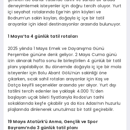
deneyimlemek isteyenler için doğru tercih oluyor. Yurt
içi seyahat rotalarında Ege’nin şirin köyleri ve
Bodrum’un sakin koyları, doğayla iç içe bir tatil
arayanlar için ideal destinasyonlar arasında bulunuyor.
1 May
ıs
’
ta 4 günlük tatil rotaları
2025 yılında 1 Mayıs Emek ve Dayanışma Günü
Perşembe gününe denk geliyor. 2 Mayıs Cuma günü
izin alınarak hafta sonu ile birleştirilen 4 günlük bir tatil
planı yapılabiliyor. Bu dönemde doğayla iç içe bir mola
isteyenler için Bolu Abant Gölü’nün sakinliği öne
çıkarken, sıcak sahil rotaları arayanlar için Kaş ve
Datça keyifli seçenekler arasında yer alıyor. Yurt dışı
tatilini tercih edenler ise yaklaşık 4.000 TL’den
başlayan uçak bileti fiyatlarıyla Rodos’un tarihi
sokaklarında keşfe çıkabilir ya da Kos Adası’nın huzurlu
plajlarında dinlenerek unutulmaz bir tatil geçirebilir.
19 Mayıs Atatürk’ü Anma, Gençlik ve Spor
Bayramı’nda 3 günlük tatil planı