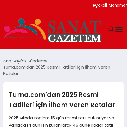
Çakallı Menemeni Neden 
MAGAZIN
Ana Sayfa
Gündem
Turna.com’dan 2025 Resmi Tatilleri İçin İlham Veren
TEKNOLOJI
Rotalar
SIYASET
Turna.com’dan 2025 Resmi
SPOR
Tatilleri İçin İlham Veren Rotalar
YAŞAM
2025 yılında toplam 15 gün resmi tatil bulunuyor ve
yalnızca 14 gün izin kullanılarak 45 güne kadar tatil