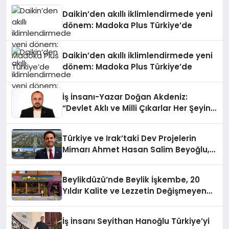
Daikin’den akıllı iklimlendirmede yeni
dönem: Madoka Plus Türkiye’de
Daikin’den akıllı iklimlendirmede yeni
dönem: Madoka Plus Türkiye’de
İş İnsanı-Yazar Doğan Akdeniz:
“Devlet Aklı ve Milli Çıkarlar Her Şeyin
Üzerindedir”
Türkiye ve Irak’taki Dev Projelerin
Mimarı Ahmet Hasan Salim Beyoğlu,
10 Milyon Metrekarelik “Al Yusuf
Holding Industrial City” Projesini
Beylikdüzü’nde Beylik İşkembe, 20
Hayata Geçirecek
Yıldır Kalite ve Lezzetin Değişmeyen
Adresi
İş İnsanı Seyithan Hanoğlu Türkiye’yi