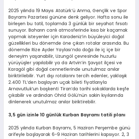
2025 yılında 19 Mayıs Atatürk’ü Anma, Gençlik ve Spor
Bayramı Pazartesi gününe denk geliyor. Hafta sonu ile
birleşen bu tatil, toplamda 3 günlük bir seyahat fırsatı
sunuyor. Baharın canlı atmosferinde kısa bir kaçamak
yapmak isteyenler için Karadeniz’in büyüleyici doğal
güzellikleri bu dönemde öne çıkan rotalar arasında. Bu
dönemde Rize Ayder Yaylası’nda doğa ile iç içe bir
deneyim yaşanabilir, Uzungöl çevresinde huzurlu
yürüyüşler yapılabilir ya da Artvin’in Şavşat ilçesi ve
Karagöl gibi doğal cennetlerinde unutulmaz anılar
biriktirilebilir. Yurt dışı rotalarını tercih edenler, yaklaşık
2.400 TL’den başlayan uçak bileti fiyatlarıyla
Arnavutluk’un başkenti Tiran’da tarihi sokaklarda keşfe
çıkabilir ve ardından Ohrid Gölü’nün sakin kıyılarında
dinlenerek unutulmaz anılar biriktirebilir.
3,5 gün izinle 10 günlük Kurban Bayramı tatili planı
2025 yılında Kurban Bayramı, 5 Haziran Perşembe günü
arifeyle başlayarak 6-9 Haziran tarihlerini kapsıyor. 2, 3