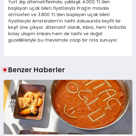
Yurt dışı alternatiflerinde, yaklaşık 4.000 TL’den
başlayan uçak bileti fiyatlarıyla Prag’ın masalsı
atmosferi ve 3.800 TL’den başlayan uçak bileti
fiyatlarıyla Amsterdam’ın tarihi dokusunda keyifli bir
keşif öne çıkıyor. Alternatif olarak, Kıbrıs, hem feribotla
kolay ulaşım imkanı hem de tarihi ve doğal
güzellikleriyle bu mevsimde cazip bir rota sunuyor.
Benzer Haberler