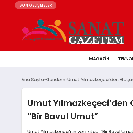
SON GELİŞMELER
MAGAZIN
TEKNO
Ana Sayfa
Gündem
Umut Yılmazkeçeci’den Göçün De
Umut Yılmazkeçeci’den G
“Bir Bavul Umut”
Umut Yılmazkeçeci’nin yeni kitabı “Bir Bavul Umu