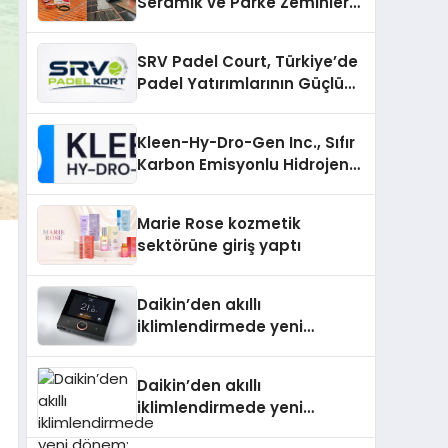
Seramik ve Parke Zeminler
İçin En Verimli Çözümler
SRV Padel Court, Türkiye’de
Padel Yatırımlarının Güçlü
Markası Olmayı Sürdürüyor
Kleen-Hy-Dro-Gen Inc., Sıfır
Karbon Emisyonlu Hidrojen
Isıtma Teknolojisinde ISO ve
TSSA Düzenleyici Onaylarını
Marie Rose kozmetik
Aldı
sektörüne giriş yaptı
Daikin’den akıllı
iklimlendirmede yeni
dönem: Madoka Plus
Türkiye’de
Daikin’den akıllı
iklimlendirmede yeni
dönem: Madoka Plus