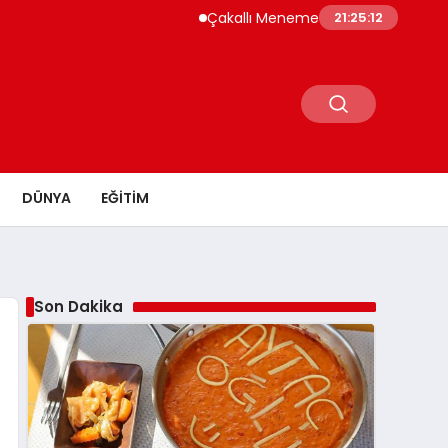
Çakallı Menemeni Neden Meşhur? Lezzetinin Sı
21:25:13
DÜNYA
EĞITIM
Son Dakika