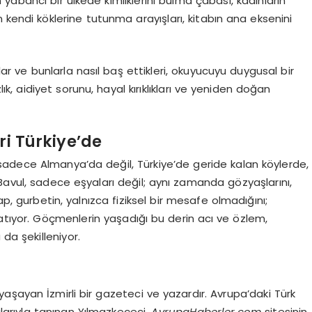
ın yabancı bir ülkede kimliklerini bulma çabası, kadınların
n kendi köklerine tutunma arayışları, kitabın ana eksenini
klar ve bunlarla nasıl baş ettikleri, okuyucuyu duygusal bir
ık, aidiyet sorunu, hayal kırıklıkları ve yeniden doğan
ri Türkiye’de
sadece Almanya’da değil, Türkiye’de geride kalan köylerde,
Bavul, sadece eşyaları değil; aynı zamanda gözyaşlarını,
ap, gurbetin, yalnızca fiziksel bir mesafe olmadığını;
latıyor. Göçmenlerin yaşadığı bu derin acı ve özlem,
da şekilleniyor.
şayan İzmirli bir gazeteci ve yazardır. Avrupa’daki Türk
ılarıyla tanınan Yılmazkeçeci,
AvrupaHaberler.com
sitesinin