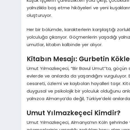
kuşak işçilerin çaresizlikten yola çıkışı, çocuklar
yalnızlıkla baş etme hikâyeleri ve yeni kuşakları
oluşturuyor.
Her bir bölümde, karakterlerin karşılaştığı zorlu
yolculuğa çıkarıyor. Göçmenlerin yaşadığı yalnızl
umutlar, kitabın kalbinde yer alıyor.
Kitabın Mesajı: Gurbetin Kökle
Umut Yılmazkeçeci, “Bir Bavul Umut”ta, göçün 
evlerde ve anılarda da yaşandığını vurguluyor. 
cesareti, özlemi ve kaybolan hayalleri taşır. Kit
duygusal ve psikolojik bir yolculuk olduğunu an
yalnızca Almanya’da değil, Türkiye’deki anılarda 
Umut Yılmazkeçeci Kimdir?
Umut Yılmazkeçeci, Almanya’nın Köln şehrinde ya
göçmenlerinin yaşadığı zorlukları konu alan yaz