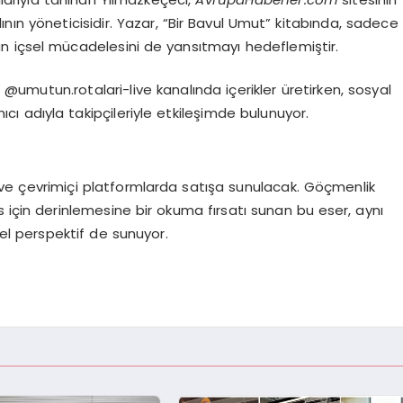
nın yöneticisidir. Yazar, “Bir Bavul Umut” kitabında, sadece
rün içsel mücadelesini de yansıtmayı hedeflemiştir.
mutun.rotalari-live kanalında içerikler üretirken, sosyal
 adıyla takipçileriyle etkileşimde bulunuyor.
a ve çevrimiçi platformlarda satışa sunulacak. Göçmenlik
s için derinlemesine bir okuma fırsatı sunan bu eser, aynı
l perspektif de sunuyor.