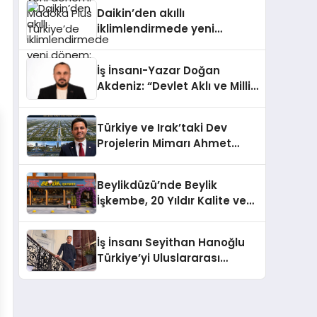
Türkiye’de
Daikin’den akıllı
iklimlendirmede yeni
dönem: Madoka Plus
Türkiye’de
İş İnsanı-Yazar Doğan
Akdeniz: “Devlet Aklı ve Milli
Çıkarlar Her Şeyin
Üzerindedir”
Türkiye ve Irak’taki Dev
Projelerin Mimarı Ahmet
Hasan Salim Beyoğlu, 10
Milyon Metrekarelik “Al Yusuf
Beylikdüzü’nde Beylik
Holding Industrial City”
İşkembe, 20 Yıldır Kalite ve
Projesini Hayata Geçirecek
Lezzetin Değişmeyen Adresi
İş İnsanı Seyithan Hanoğlu
Türkiye’yi Uluslararası
Arenada Tanıtmayı
Hedefliyor