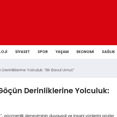
LOJI
SIYASET
SPOR
YAŞAM
EKONOMI
SAĞLIK
rinliklerine Yolculuk: “Bir Bavul Umut”
öçün Derinliklerine Yolculuk:
t”, göçmenlik deneyiminin duygusal ve insani yönlerini gözler