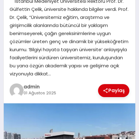
İstanbul Medeniyet Üniversitesi Rektörü Prof. Dr.
EKONOMI
Gülfettin Çelik, üniversite hakkında bilgiler verdi. Prof.
Dr. Çelik, “Üniversitemiz eğitim, araştırma ve
SAĞLIK
girişimcilik alanlarında bütüncül bir yaklaşım
benimseyerek, çağın gereksinimlerine uygun
DÜNYA
çözümler üreten genç ve dinamik bir yükseköğretim
kurumu. ‘Bilgiyi hayata taşıyan üniversite’ anlayışıyla
EĞITIM
faaliyetlerini sürdüren üniversitemiz, kuruluşundan
bu yana özgün akademik yapısı ve gelişime açık
vizyonuyla dikkat…
admin
Paylaş
01 Ağustos 2025