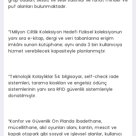
grup odaları, sessiz ve sesli salonlar ile rahat minder ve
puf alanları bulunmaktadır.
“1 Milyon Ciltlik Koleksiyon Hedefi Fiziksel koleksiyonun
yanı sıra e-kitap, dergi ve veri tabanlarına erişim
imkânı sunan kütüphane; aynı anda 3 bin kullanıcıya
hizmet verebilecek kapasiteyle planlanmıştır.
“Teknolojik Kolaylıklar 54 bilgisayar, self-check iade
sistemleri, tarama kioskları ve engelsiz ödünç
sistemlerinin yanı sıra RFID güvenlik sistemleriyle
donatılmıştır.
“Konfor ve Güvenlik Ön Planda İbadethane,
mücellithane, akıl oyunları alanı, kantin, mescit ve
kapalı otopark gibi sosyal ve işlevsel alanlar, kullanıcı