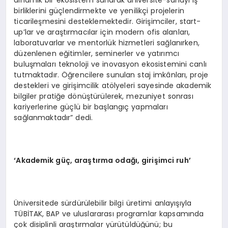
dinamik bir ekosistem sunarak üniversite-sanayi iş
birliklerini güçlendirmekte ve yenilikçi projelerin
ticarileşmesini desteklemektedir. Girişimciler, start-
up’lar ve araştırmacılar için modern ofis alanları,
laboratuvarlar ve mentorlük hizmetleri sağlanırken,
düzenlenen eğitimler, seminerler ve yatırımcı
buluşmaları teknoloji ve inovasyon ekosistemini canlı
tutmaktadır. Öğrencilere sunulan staj imkânları, proje
destekleri ve girişimcilik atölyeleri sayesinde akademik
bilgiler pratiğe dönüştürülerek, mezuniyet sonrası
kariyerlerine güçlü bir başlangıç yapmaları
sağlanmaktadır” dedi.
‘Akademik güç, araştırma odağı, girişimci ruh’
Üniversitede sürdürülebilir bilgi üretimi anlayışıyla
TÜBİTAK, BAP ve uluslararası programlar kapsamında
çok disiplinli araştırmalar yürütüldüğünü; bu