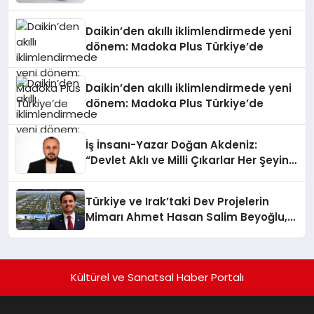
Daikin’den akıllı iklimlendirmede yeni
dönem: Madoka Plus Türkiye’de
Daikin’den akıllı iklimlendirmede yeni
dönem: Madoka Plus Türkiye’de
İş İnsanı-Yazar Doğan Akdeniz:
“Devlet Aklı ve Milli Çıkarlar Her Şeyin
Üzerindedir”
Türkiye ve Irak’taki Dev Projelerin
Mimarı Ahmet Hasan Salim Beyoğlu,
10 Milyon Metrekarelik “Al Yusuf
Holding Industrial City” Projesini
Hayata Geçirecek
Kültürel ve Sanatsal Haber Portalı