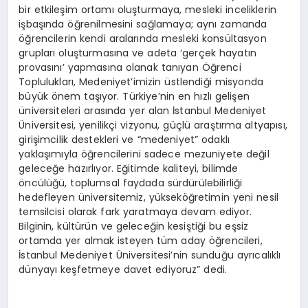
bir etkileşim ortamı oluşturmaya, mesleki inceliklerin
işbaşında öğrenilmesini sağlamaya; aynı zamanda
öğrencilerin kendi aralarında mesleki konsültasyon
grupları oluşturmasına ve adeta ‘gerçek hayatın
provasını’ yapmasına olanak tanıyan Öğrenci
Toplulukları, Medeniyet’imizin üstlendiği misyonda
büyük önem taşıyor. Türkiye’nin en hızlı gelişen
üniversiteleri arasında yer alan İstanbul Medeniyet
Üniversitesi, yenilikçi vizyonu, güçlü araştırma altyapısı,
girişimcilik destekleri ve “medeniyet” odaklı
yaklaşımıyla öğrencilerini sadece mezuniyete değil
geleceğe hazırlıyor. Eğitimde kaliteyi, bilimde
öncülüğü, toplumsal faydada sürdürülebilirliği
hedefleyen üniversitemiz, yükseköğretimin yeni nesil
temsilcisi olarak fark yaratmaya devam ediyor.
Bilginin, kültürün ve geleceğin kesiştiği bu eşsiz
ortamda yer almak isteyen tüm aday öğrencileri,
İstanbul Medeniyet Üniversitesi’nin sunduğu ayrıcalıklı
dünyayı keşfetmeye davet ediyoruz” dedi.