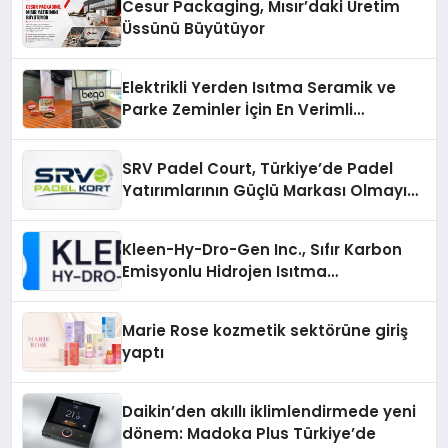
Cesur Packaging, Mısır’daki Üretim
Üssünü Büyütüyor
Elektrikli Yerden Isıtma Seramik ve
Parke Zeminler İçin En Verimli
Çözümler
SRV Padel Court, Türkiye’de Padel
Yatırımlarının Güçlü Markası Olmayı
Sürdürüyor
Kleen-Hy-Dro-Gen Inc., Sıfır Karbon
Emisyonlu Hidrojen Isıtma
Teknolojisinde ISO ve TSSA
Düzenleyici Onaylarını Aldı
Marie Rose kozmetik sektörüne giriş
yaptı
Daikin’den akıllı iklimlendirmede yeni
dönem: Madoka Plus Türkiye’de