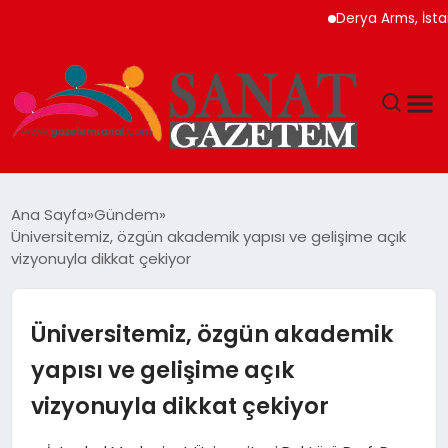
Derya Arms, İstanbul Prohu
MAGAZIN
Ana Sayfa
Gündem
Üniversitemiz, özgün akademik yapısı ve gelişime açık
TEKNOLOJI
vizyonuyla dikkat çekiyor
SIYASET
Üniversitemiz, özgün akademik
SPOR
yapısı ve gelişime açık
vizyonuyla dikkat çekiyor
YAŞAM