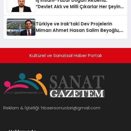
İş İnsanı-Yazar Doğan Akdeniz:
“Devlet Aklı ve Milli Çıkarlar Her Şeyin
Üzerindedir”
Türkiye ve Irak’taki Dev Projelerin
Mimarı Ahmet Hasan Salim Beyoğlu,
10 Milyon Metrekarelik “Al Yusuf
Holding Industrial City” Projesini
Hayata Geçirecek
Kültürel ve Sanatsal Haber Portalı
Reklam & İşbirliği:
hbaersonuclari@gmail.com