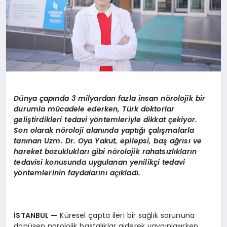
Dünya çapında 3 milyardan fazla insan n
ö
rolojik bir
durumla mücadele ederken, Türk doktorlar
geliştirdikleri tedavi y
ö
ntemleriyle dikkat çekiyor.
Son olarak n
ö
roloji alanında yaptığı çalışmalarla
tanınan Uzm. Dr. Oya Yakut, epilepsi, baş ağrısı ve
hareket bozuklukları gibi n
ö
rolojik rahatsızlıkların
tedavisi konusunda uygulanan yenilikçi tedavi
y
ö
ntemlerinin faydalarını açıkladı.
İSTANBUL
—
Küresel çapta ileri bir sağlık sorununa
dönüşen nörolojik hastalıklar giderek yaygınlaşırken,