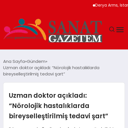
Derya Arms, İstanbul Pr
MAGAZIN
Ana Sayfa
Gündem
Uzman doktor açıkladı: “Nörolojik hastalıklarda
TEKNOLOJI
bireyselleştirilmiş tedavi şart”
SIYASET
Uzman doktor açıkladı:
SPOR
“Nörolojik hastalıklarda
bireyselleştirilmiş tedavi şart”
YAŞAM