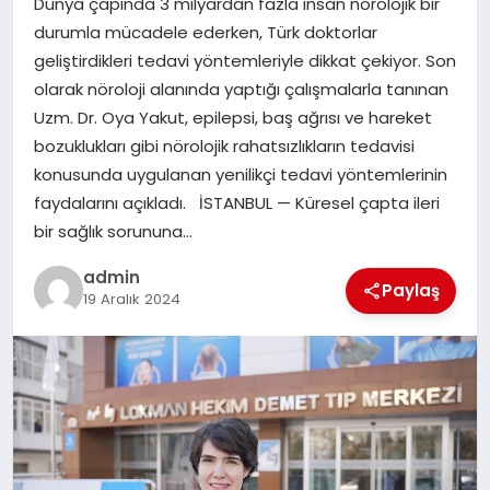
Dünya çapında 3 milyardan fazla insan nörolojik bir
EKONOMI
durumla mücadele ederken, Türk doktorlar
geliştirdikleri tedavi yöntemleriyle dikkat çekiyor. Son
SAĞLIK
olarak nöroloji alanında yaptığı çalışmalarla tanınan
Uzm. Dr. Oya Yakut, epilepsi, baş ağrısı ve hareket
DÜNYA
bozuklukları gibi nörolojik rahatsızlıkların tedavisi
konusunda uygulanan yenilikçi tedavi yöntemlerinin
EĞITIM
faydalarını açıkladı. İSTANBUL — Küresel çapta ileri
bir sağlık sorununa…
admin
Paylaş
19 Aralık 2024