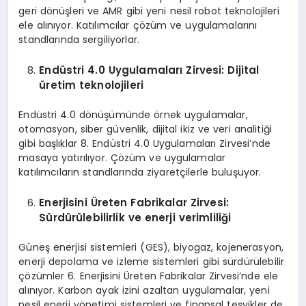
geri dönüşleri ve AMR gibi yeni nesil robot teknolojileri
ele alınıyor. Katılımcılar çözüm ve uygulamalarını
standlarında sergiliyorlar.
Endüstri 4.0 Uygulamaları
Z
irvesi
: D
ijital
üretim teknolojileri
Endüstri 4.0 dönüşümünde örnek uygulamalar,
otomasyon, siber güvenlik, dijital ikiz ve veri analitiği
gibi başlıklar 8. Endüstri 4.0 Uygulamaları Zirvesi’nde
masaya yatırılıyor. Çözüm ve uygulamalar
katılımcıların standlarında ziyaretçilerle buluşuyor.
Enerjisini Üreten Fabrikalar
Z
irvesi:
Sürdürülebilirlik ve enerji verimliliği
Güneş enerjisi sistemleri (GES), biyogaz, kojenerasyon,
enerji depolama ve izleme sistemleri gibi sürdürülebilir
çözümler 6. Enerjisini Üreten Fabrikalar Zirvesi’nde ele
alınıyor. Karbon ayak izini azaltan uygulamalar, yeni
nesil enerji yönetimi sistemleri ve finansal teşvikler de