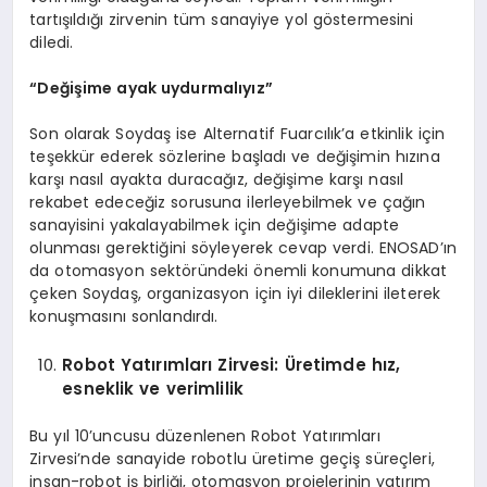
tartışıldığı zirvenin tüm sanayiye yol göstermesini
diledi.
“
Değişime ayak uydurmalıyız”
Son olarak Soydaş ise Alternatif Fuarcılık’a etkinlik için
teşekkür ederek sözlerine başladı ve değişimin hızına
karşı nasıl ayakta duracağız, değişime karşı nasıl
rekabet edeceğiz sorusuna ilerleyebilmek ve çağın
sanayisini yakalayabilmek için değişime adapte
olunması gerektiğini söyleyerek cevap verdi. ENOSAD’ın
da otomasyon sektöründeki önemli konumuna dikkat
çeken Soydaş, organizasyon için iyi dileklerini ileterek
konuşmasını sonlandırdı.
Robot Yatırımları
Z
irvesi:
Ü
retimde hız,
esneklik ve verimlilik
Bu yıl 10’uncusu düzenlenen Robot Yatırımları
Zirvesi’nde sanayide robotlu üretime geçiş süreçleri,
insan-robot iş birliği, otomasyon projelerinin yatırım