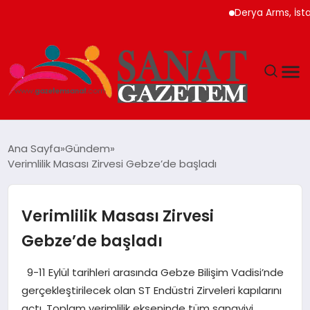
Derya Arms, İstanbul Pro
MAGAZIN
Ana Sayfa
Gündem
Verimlilik Masası Zirvesi Gebze’de başladı
TEKNOLOJI
SIYASET
Verimlilik Masası Zirvesi
Gebze’de başladı
SPOR
9-11 Eylül tarihleri arasında Gebze Bilişim Vadisi’nde
YAŞAM
gerçekleştirilecek olan ST Endüstri Zirveleri kapılarını
açtı. Toplam verimlilik ekseninde tüm sanayiyi