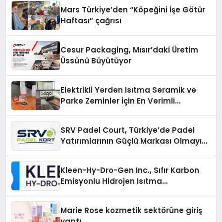
Mars Türkiye’den “Köpeğini İşe Götür
Haftası” çağrısı
Cesur Packaging, Mısır’daki Üretim
Üssünü Büyütüyor
Elektrikli Yerden Isıtma Seramik ve
Parke Zeminler İçin En Verimli
Çözümler
SRV Padel Court, Türkiye’de Padel
Yatırımlarının Güçlü Markası Olmayı
Sürdürüyor
Kleen-Hy-Dro-Gen Inc., Sıfır Karbon
Emisyonlu Hidrojen Isıtma
Teknolojisinde ISO ve TSSA
Düzenleyici Onaylarını Aldı
Marie Rose kozmetik sektörüne giriş
yaptı