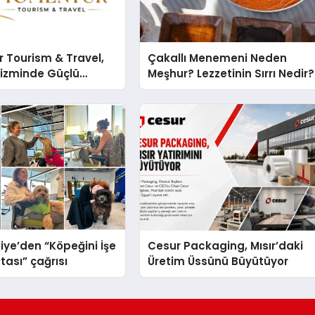
 Tourism & Travel,
Çakallı Menemeni Neden
rizminde Güçlü
Meşhur? Lezzetinin Sırrı Nedir?
n Ağıyla Fark
iye’den “Köpeğini İşe
Cesur Packaging, Mısır’daki
tası” çağrısı
Üretim Üssünü Büyütüyor