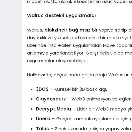
modeli oluşturularak ekosistemin uzun vadeli sür
W
alrus
destekli uygulamalar
Walrus,
blokzincir bağımsız
bir yapıya sahip o
dayanıklı ve yüksek performanslı bir merkeziyets
üzerinde inşa edilen uygulamalar, Move tabanlı
anlamıyla yararlanabiliyor. Geliştiriciler, blob 
uygulamalar oluşturabiliyor.
Halihazırda, birçok önde gelen proje Walrus’un
3DOS
– Küresel bir 3D baskı ağı.
Claynosaurz
– Web3 animasyon ve eğlenc
Decrypt Media
– Lider bir Web3 medya şir
Linera
– Gerçek zamanlı uygulamalar için gel
Talus
– Zincir üzerinde çalışan yapay zeka