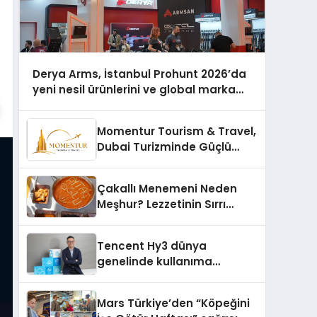
Derya Arms, İstanbul Prohunt 2026’da
yeni nesil ürünlerini ve global marka
vizyonunu sergiledi
Momentur Tourism & Travel,
Dubai Turizminde Güçlü
Operasyon Ağıyla Fark
Yaratıyor
Çakallı Menemeni Neden
Meşhur? Lezzetinin Sırrı
Nedir?
Tencent Hy3 dünya
genelinde kullanıma
sunuldu
Mars Türkiye’den “Köpeğini