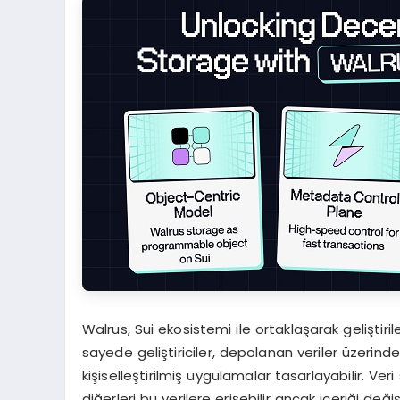
Walrus, Sui ekosistemi ile ortaklaşarak geliştiri
sayede geliştiriciler, depolanan veriler üzerind
kişiselleştirilmiş uygulamalar tasarlayabilir. Ver
diğerleri bu verilere erişebilir ancak içeriği d