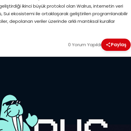
liştirdiği ikinci büyük protokol olan Walrus, internetin veri
 Sui ekosistemi ile ortaklaşarak geliştirilen programlanabilir
iler, depolanan veriler üzerinde arklı mantıksal kurallar
0 Yorum Yapıldı
Paylaş