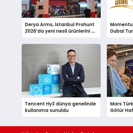
Derya Arms, İstanbul Prohunt
Momentur
2026’da yeni nesil ürünlerini ve
Dubai Tu
global marka vizyonunu
Operasyo
sergiledi
Yaratıyor
Tencent Hy3 dünya genelinde
Mars Türk
kullanıma sunuldu
Götür Haf