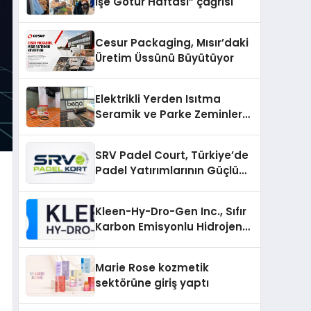
İşe Götür Haftası” çağrısı
Cesur Packaging, Mısır’daki
Üretim Üssünü Büyütüyor
Elektrikli Yerden Isıtma
Seramik ve Parke Zeminler
İçin En Verimli Çözümler
SRV Padel Court, Türkiye’de
Padel Yatırımlarının Güçlü
Markası Olmayı Sürdürüyor
Kleen-Hy-Dro-Gen Inc., Sıfır
Karbon Emisyonlu Hidrojen
Isıtma Teknolojisinde ISO ve
TSSA Düzenleyici Onaylarını
Marie Rose kozmetik
Aldı
sektörüne giriş yaptı