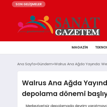
SON GELİŞMELER
MAGAZIN
TEKNO
Ana Sayfa
Gündem
Walrus Ana Ağda Yayında: Web
Walrus Ana Ağda Yayında
depolama dönemi başlı
Merkeziyetsiz depolamada devrim yaratmaya haz