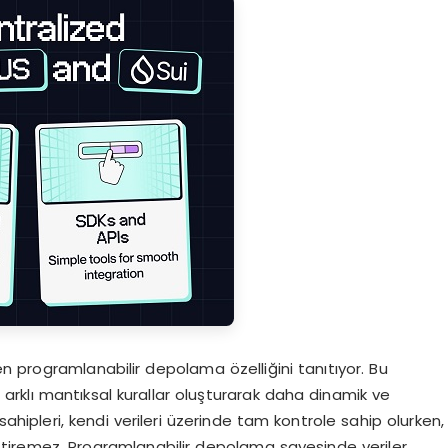
len programlanabilir depolama özelliğini tanıtıyor. Bu
e arklı mantıksal kurallar oluşturarak daha dinamik ve
i sahipleri, kendi verileri üzerinde tam kontrole sahip olurken,
eğiştiremez. Programlanabilir depolama sayesinde veriler,