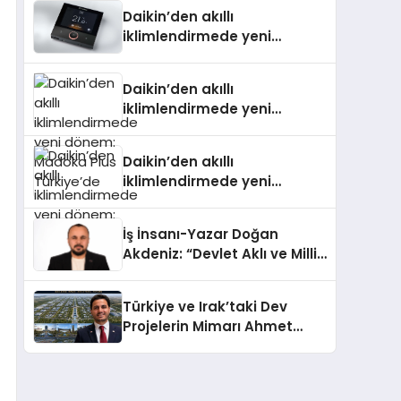
Daikin’den akıllı
iklimlendirmede yeni
dönem: Madoka Plus
Türkiye’de
Daikin’den akıllı
iklimlendirmede yeni
dönem: Madoka Plus
Türkiye’de
Daikin’den akıllı
iklimlendirmede yeni
dönem: Madoka Plus
Türkiye’de
İş İnsanı-Yazar Doğan
Akdeniz: “Devlet Aklı ve Milli
Çıkarlar Her Şeyin
Üzerindedir”
Türkiye ve Irak’taki Dev
Projelerin Mimarı Ahmet
Hasan Salim Beyoğlu, 10
Milyon Metrekarelik “Al Yusuf
Holding Industrial City”