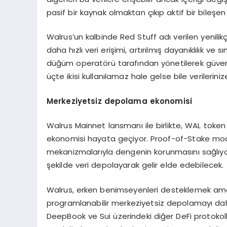
pasif bir kaynak olmaktan çıkıp aktif bir bileşen 
Walrus’un kalbinde Red Stuff adı verilen yenilik
daha hızlı veri erişimi, artırılmış dayanıklılık ve 
düğüm operatörü tarafından yönetilerek güvenl
üçte ikisi kullanılamaz hale gelse bile verilerini
Merkeziyetsiz depolama ekonomisi
Walrus Mainnet lansmanı ile birlikte, WAL tok
ekonomisi hayata geçiyor. Proof-of-Stake mode
mekanizmalarıyla dengenin korunmasını sağlıyor
şekilde veri depolayarak gelir elde edebilecek.
Walrus, erken benimseyenleri desteklemek amacı
programlanabilir merkeziyetsiz depolamayı daha e
DeepBook ve Sui üzerindeki diğer DeFi protoko