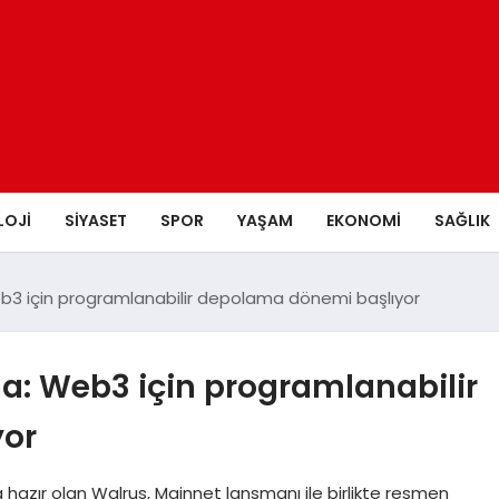
LOJI
SIYASET
SPOR
YAŞAM
EKONOMI
SAĞLIK
3 için programlanabilir depolama dönemi başlıyor
: Web3 için programlanabilir
yor
ır olan Walrus, Mainnet lansmanı ile birlikte resmen