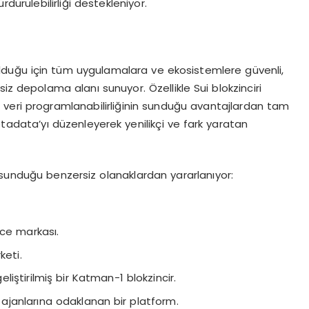
dürülebilirliği destekleniyor.
lduğu için tüm uygulamalara ve ekosistemlere güvenli,
iz depolama alanı sunuyor. Özellikle Sui blokzinciri
 veri programlanabilirliğinin sunduğu avantajlardan tam
metadata’yı düzenleyerek yenilikçi ve fark yaratan
 sunduğu benzersiz olanaklardan yararlanıyor:
e markası.
keti.
iştirilmiş bir Katman-1 blokzincir.
 ajanlarına odaklanan bir platform.