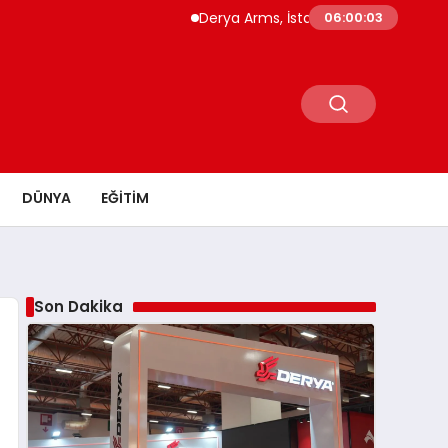
Derya Arms, İstanbul Prohunt 2026’da yeni n
06:00:04
DÜNYA
EĞITIM
Son Dakika