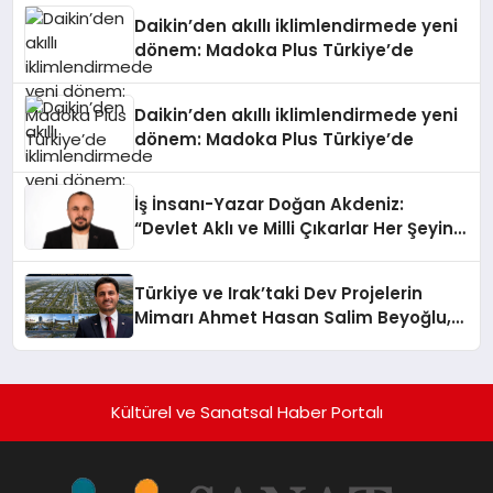
Daikin’den akıllı iklimlendirmede yeni
dönem: Madoka Plus Türkiye’de
Daikin’den akıllı iklimlendirmede yeni
dönem: Madoka Plus Türkiye’de
İş İnsanı-Yazar Doğan Akdeniz:
“Devlet Aklı ve Milli Çıkarlar Her Şeyin
Üzerindedir”
Türkiye ve Irak’taki Dev Projelerin
Mimarı Ahmet Hasan Salim Beyoğlu,
10 Milyon Metrekarelik “Al Yusuf
Holding Industrial City” Projesini
Hayata Geçirecek
Kültürel ve Sanatsal Haber Portalı