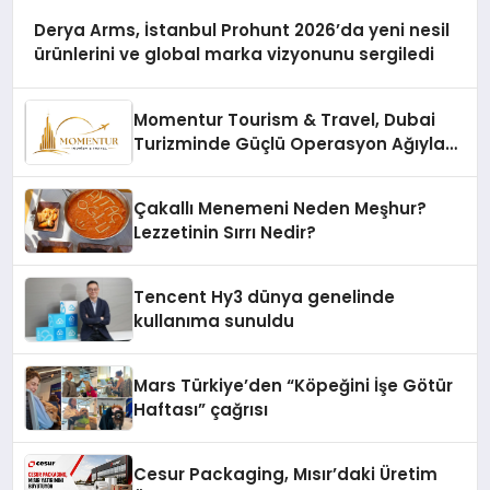
Derya Arms, İstanbul Prohunt 2026’da yeni nesil
ürünlerini ve global marka vizyonunu sergiledi
Momentur Tourism & Travel, Dubai
Turizminde Güçlü Operasyon Ağıyla
Fark Yaratıyor
Çakallı Menemeni Neden Meşhur?
Lezzetinin Sırrı Nedir?
Tencent Hy3 dünya genelinde
kullanıma sunuldu
Mars Türkiye’den “Köpeğini İşe Götür
Haftası” çağrısı
Cesur Packaging, Mısır’daki Üretim