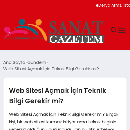
Derya Arms, İstanbul P
MAGAZIN
Ana Sayfa
Gündem
Web Sitesi Açmak İçin Teknik Bilgi Gerekir mi?
TEKNOLOJI
SIYASET
Web Sitesi Açmak İçin Teknik
Bilgi Gerekir mi?
SPOR
Web Sitesi Açmak İçin Teknik Bilgi Gerekir mi? Birçok
YAŞAM
kişi, bir web sitesi kurmak istiyor ama teknik bilginin
yetersiz olduğunu düşündüğü için bu fikri erteliyor.