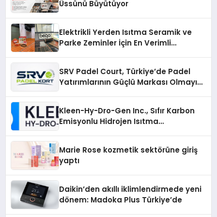
Üssünü Büyütüyor
Elektrikli Yerden Isıtma Seramik ve
Parke Zeminler İçin En Verimli
Çözümler
SRV Padel Court, Türkiye’de Padel
Yatırımlarının Güçlü Markası Olmayı
Sürdürüyor
Kleen-Hy-Dro-Gen Inc., Sıfır Karbon
Emisyonlu Hidrojen Isıtma
Teknolojisinde ISO ve TSSA
Düzenleyici Onaylarını Aldı
Marie Rose kozmetik sektörüne giriş
yaptı
Daikin’den akıllı iklimlendirmede yeni
dönem: Madoka Plus Türkiye’de