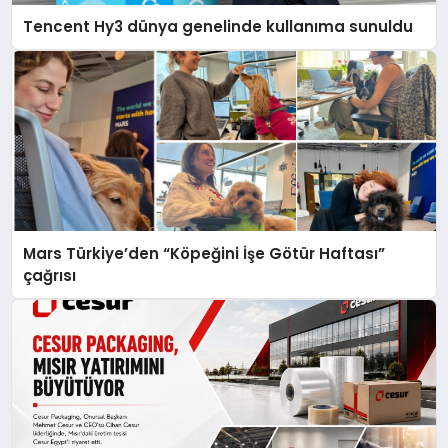
Tencent Hy3 dünya genelinde kullanıma sunuldu
Mars Türkiye’den “Köpeğini İşe Götür Haftası”
çağrısı