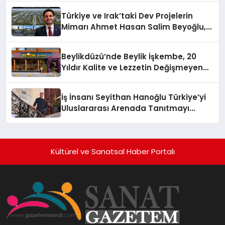
Türkiye ve Irak’taki Dev Projelerin
Mimarı Ahmet Hasan Salim Beyoğlu,
10 Milyon Metrekarelik “Al Yusuf
Holding Industrial City” Projesini
Beylikdüzü’nde Beylik İşkembe, 20
Hayata Geçirecek
Yıldır Kalite ve Lezzetin Değişmeyen
Adresi
İş İnsanı Seyithan Hanoğlu Türkiye’yi
Uluslararası Arenada Tanıtmayı
Hedefliyor
Kültürel ve Sanatsal Haber Portalı