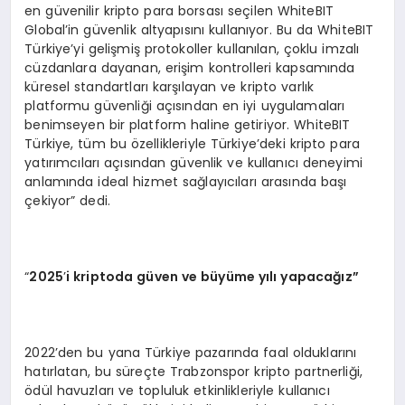
en güvenilir kripto para borsası seçilen WhiteBIT
Global’in güvenlik altyapısını kullanıyor. Bu da WhiteBIT
Türkiye’yi gelişmiş protokoller kullanılan, çoklu imzalı
cüzdanlara dayanan, erişim kontrolleri kapsamında
küresel standartları karşılayan ve kripto varlık
platformu güvenliği açısından en iyi uygulamaları
benimseyen bir platform haline getiriyor. WhiteBIT
Türkiye, tüm bu özellikleriyle Türkiye’deki kripto para
yatırımcıları açısından güvenlik ve kullanıcı deneyimi
anlamında ideal hizmet sağlayıcıları arasında başı
çekiyor” dedi.
“
2025
’
i kriptoda güven ve büyüme yılı yapacağız”
2022’den bu yana Türkiye pazarında faal olduklarını
hatırlatan, bu süreçte Trabzonspor kripto partnerliği,
ödül havuzları ve topluluk etkinlikleriyle kullanıcı