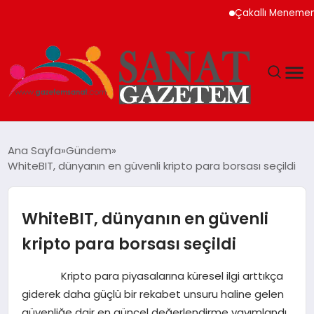
Çakallı Menemeni Neden
MAGAZIN
Ana Sayfa
Gündem
WhiteBIT, dünyanın en güvenli kripto para borsası seçildi
TEKNOLOJI
SIYASET
WhiteBIT, dünyanın en güvenli
kripto para borsası seçildi
SPOR
Kripto para piyasalarına küresel ilgi arttıkça
YAŞAM
giderek daha güçlü bir rekabet unsuru haline gelen
güvenliğe dair en güncel değerlendirme yayımlandı.