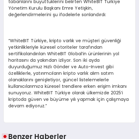
tabanlarını büyüttüklerini belirten WhiteBIT Türkiye
Yönetim Kurulu Başkanı Emre Yetişkin,
değerlendirmelerini şu ifadelerle sonlandırdı:
“WhiteBIT Türkiye, kripto varlık ve müşteri güvenliği
yetkinlikleriyle küresel otoriteler tarafından
sertifikalandırılan WhiteBIT Global’in ürünlerinin yol
haritasını da yakından izliyor. Son iki ayda
duyurduğumuz Hızlı Gönder ve Auto-Invest gibi
özelliklerle, yatırımcıların kripto varlık alım satım
olanaklarını genişletiyor, güncel listelemelerle
kullanıcılarımıza küresel trendlere erken erişim imkanı
sunuyoruz. WhiteBIT Türkiye olarak ülkemizde 2025’i
kriptoda güven ve büyüme yılı yapmak için çalışmaya
devam ediyoruz.”
Benzer Haberler