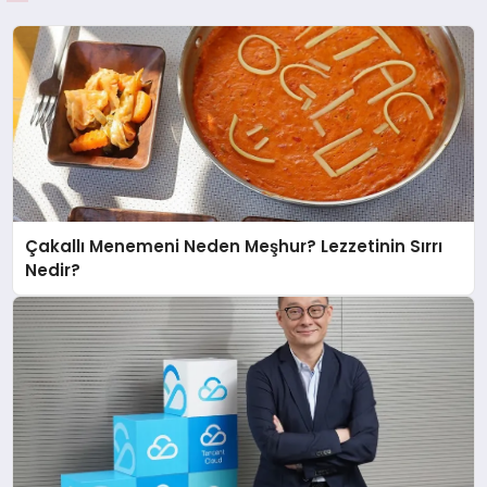
Çakallı Menemeni Neden Meşhur? Lezzetinin Sırrı
Nedir?