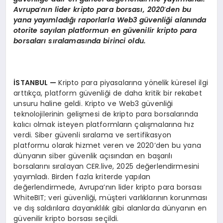
Avrupa
’
nın lider kripto para borsası, 2020
’
den bu
yana yayımladığı raporlarla Web3 güvenliği alanında
otorite sayılan platformun en güvenilir kripto para
borsaları sıralamasında birinci oldu.
İSTANBUL —
Kripto para piyasalarına yönelik küresel ilgi
arttıkça, platform güvenliği de daha kritik bir rekabet
unsuru haline geldi. Kripto ve Web3 güvenliği
teknolojilerinin gelişmesi de kripto para borsalarında
kalıcı olmak isteyen platformların çalışmalarına hız
verdi. Siber güvenli sıralama ve sertifikasyon
platformu olarak hizmet veren ve 2020’den bu yana
dünyanın siber güvenlik açısından en başarılı
borsalarını sıralayan CER.live, 2025 değerlendirmesini
yayımladı. Birden fazla kriterde yapılan
değerlendirmede, Avrupa’nın lider kripto para borsası
WhiteBIT; veri güvenliği, müşteri varlıklarının korunması
ve dış saldırılara dayanıklılık gibi alanlarda dünyanın en
güvenilir kripto borsası seçildi.