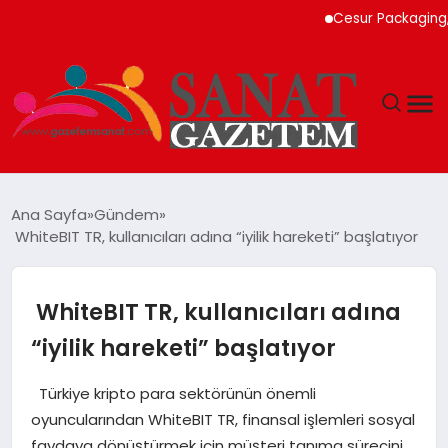
Cesur Packaging, Mısır
MAGAZIN
Ana Sayfa
Gündem
WhiteBIT TR, kullanıcıları adına “iyilik hareketi” başlatıyor
TEKNOLOJI
SIYASET
WhiteBIT TR, kullanıcıları adına
“iyilik hareketi” başlatıyor
SPOR
Türkiye kripto para sektörünün önemli
YAŞAM
oyuncularından WhiteBIT TR, finansal işlemleri sosyal
faydaya dönüştürmek için müşteri tanıma sürecini