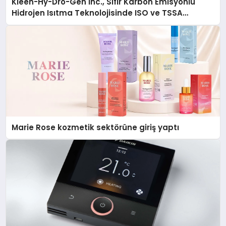
Kleen-Hy-Dro-Gen Inc., Sıfır Karbon Emisyonlu
Hidrojen Isıtma Teknolojisinde ISO ve TSSA
Düzenleyici Onaylarını Aldı
Marie Rose kozmetik sektörüne giriş yaptı