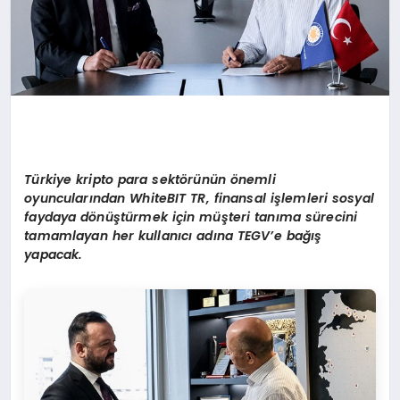
Türkiye kripto para sekt
ö
rünün
ö
nemli
oyuncuları
ndan WhiteBIT TR, finansal i
şlemleri sosyal
faydaya d
ö
nüştürmek iç
in
m
üşteri tanıma sürecini
tamamlayan her kullanıcı adı
na TEGV’e
bağış
yapacak.