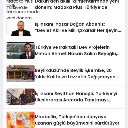
Daikin’den akıllı iklimlendirmede yeni
dönem: Madoka Plus Türkiye’de
İş İnsanı-Yazar Doğan Akdeniz:
“Devlet Aklı ve Milli Çıkarlar Her Şeyin
Üzerindedir”
Türkiye ve Irak’taki Dev Projelerin
Mimarı Ahmet Hasan Salim Beyoğlu,
10 Milyon Metrekarelik “Al Yusuf
Holding Industrial City” Projesini
Beylikdüzü’nde Beylik İşkembe, 20
Hayata Geçirecek
Yıldır Kalite ve Lezzetin Değişmeyen
Adresi
İş İnsanı Seyithan Hanoğlu Türkiye’yi
Uluslararası Arenada Tanıtmayı
Hedefliyor
Mirabellix, Türkiye’den dünyaya
uzanan güçlü büyümesini sürdürüyor