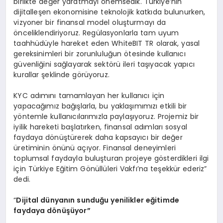
birlikte değer yaratmayı önemsedik. Türkiye’nin
dijitalleşen ekonomisine teknolojik katkıda bulunurken,
vizyoner bir finansal model oluşturmayı da
önceliklendiriyoruz. Regülasyonlarla tam uyum
taahhüdüyle hareket eden WhiteBIT TR olarak, yasal
gereksinimleri bir zorunluluğun ötesinde kullanıcı
güvenliğini sağlayarak sektörü ileri taşıyacak yapıcı
kurallar şeklinde görüyoruz.
KYC adımını tamamlayan her kullanıcı için
yapacağımız bağışlarla, bu yaklaşımımızı etkili bir
yöntemle kullanıcılarımızla paylaşıyoruz. Projemiz bir
iyilik hareketi başlatırken, finansal adımları sosyal
faydaya dönüştürerek daha kapsayıcı bir değer
üretiminin önünü açıyor. Finansal deneyimleri
toplumsal faydayla buluşturan projeye gösterdikleri ilgi
için Türkiye Eğitim Gönüllüleri Vakfı’na teşekkür ederiz”
dedi.
“
Dijital dünyanın sunduğu yenilikler eğitimde
faydaya d
ö
nüşüyor”