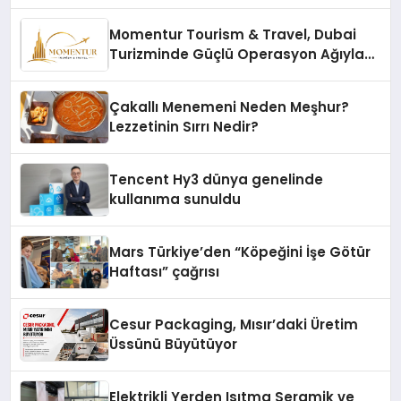
vizyonunu sergiledi
Momentur Tourism & Travel, Dubai
Turizminde Güçlü Operasyon Ağıyla
Fark Yaratıyor
Çakallı Menemeni Neden Meşhur?
Lezzetinin Sırrı Nedir?
Tencent Hy3 dünya genelinde
kullanıma sunuldu
Mars Türkiye’den “Köpeğini İşe Götür
Haftası” çağrısı
Cesur Packaging, Mısır’daki Üretim
Üssünü Büyütüyor
Elektrikli Yerden Isıtma Seramik ve