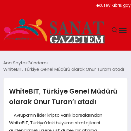
Kuzey Kıbrıs gayrimenk
MAGAZIN
Ana Sayfa
Gündem
WhiteBIT, Türkiye Genel Müdürü olarak Onur Turan’ı atadı
TEKNOLOJI
SIYASET
WhiteBIT, Türkiye Genel Müdürü
olarak Onur Turan’ı atadı
SPOR
Avrupa’nın lider kripto varlık borsalarından
YAŞAM
WhiteBIT, Türkiye’deki büyüme stratejilerini
güçlendirmek üzere üst düzey bir atama