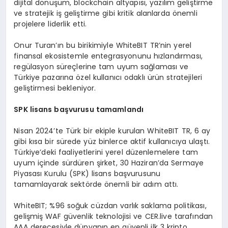
dijital dönüşüm, blockchain altyapısı, yazılım geliştirme
ve stratejik iş geliştirme gibi kritik alanlarda önemli
projelere liderlik etti.
Onur Turan’ın bu birikimiyle WhiteBIT TR’nin yerel
finansal ekosistemle entegrasyonunu hızlandırması,
regülasyon süreçlerine tam uyum sağlaması ve
Türkiye pazarına özel kullanıcı odaklı ürün stratejileri
geliştirmesi bekleniyor.
SPK lisans başvurusu tamamlandı
Nisan 2024’te Türk bir ekiple kurulan WhiteBIT TR, 6 ay
gibi kısa bir sürede yüz binlerce aktif kullanıcıya ulaştı.
Türkiye’deki faaliyetlerini yerel düzenlemelere tam
uyum içinde sürdüren şirket, 30 Haziran’da Sermaye
Piyasası Kurulu (SPK) lisans başvurusunu
tamamlayarak sektörde önemli bir adım attı.
WhiteBIT; %96 soğuk cüzdan varlık saklama politikası,
gelişmiş WAF güvenlik teknolojisi ve CER.live tarafından
AAA derecesiyle dünyanın en güvenli ilk 3 kripto