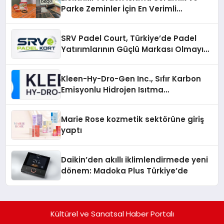
Parke Zeminler İçin En Verimli
Çözümler
SRV Padel Court, Türkiye’de Padel
Yatırımlarının Güçlü Markası Olmayı
Sürdürüyor
Kleen-Hy-Dro-Gen Inc., Sıfır Karbon
Emisyonlu Hidrojen Isıtma
Teknolojisinde ISO ve TSSA
Düzenleyici Onaylarını Aldı
Marie Rose kozmetik sektörüne giriş
yaptı
Daikin’den akıllı iklimlendirmede yeni
dönem: Madoka Plus Türkiye’de
Kültürel ve Sanatsal Haber Portalı