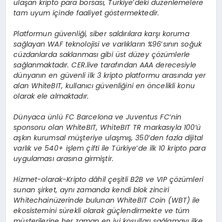
ulaşan kripto para borsası, Türkiye
’
deki düzenlemelere
tam uyum içinde faaliyet g
ö
stermektedir.
Platformun güvenliği, siber saldırılara karşı koruma
sağlayan WAF teknolojisi ve varlıkların %96
’
sının soğuk
cüzdanlarda saklanması gibi ü
st d
üzey çözümlerle
sağlanmaktadır. CER.live tarafından AAA derecesiyle
dünyanı
n en g
üvenli ilk 3 kripto platformu arasında yer
alan WhiteBIT, kullanıcı güvenliğini en
ö
ncelikli konu
olarak ele almaktadır.
Dünyaca ünlü
FC Barcelona ve Juventus FC
’
nin
sponsoru olan WhiteBIT, WhiteBIT TR markasıyla 100’ü
aşkın kurumsal müşteriye ulaşmış, 350
’
den fazla dijital
varlık ve 540+ işlem çifti ile Türkiye
’
de ilk 10 kripto para
uygulaması arasına girmiştir.
Hizmet-olarak-Kripto dâhil çeşitli B2B ve VIP çözümleri
sunan şirket, aynı zamanda kendi blok zinciri
Whitechainüzerinde bulunan WhiteBIT Coin (WBT) ile
ekosistemini sürekli olarak güçlendirmekte ve tüm
müşterilerine her zaman en iyi koşulları sağlamayı ilke