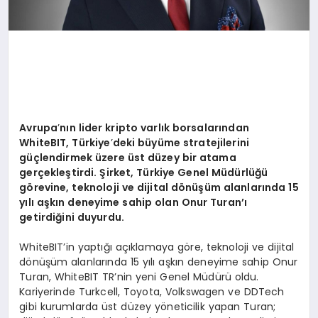
Avrupa
’
nın lider kripto varlık borsalarından
WhiteBIT, Türkiye
’
deki büyüme stratejilerini
güçlendirmek üzere ü
st d
üzey bir atama
gerçekleştirdi. Şirket, Türkiye Genel Müdürlüğü
g
ö
revine, teknoloji ve dijital d
ö
nüşüm alanlarında 15
yılı aşkın deneyime sahip olan Onur Turan’ı
getirdiğini duyurdu.
WhiteBIT’in yaptığı açıklamaya göre, teknoloji ve dijital
dönüşüm alanlarında 15 yılı aşkın deneyime sahip Onur
Turan, WhiteBIT TR’nin yeni Genel Müdürü oldu.
Kariyerinde Turkcell, Toyota, Volkswagen ve DDTech
gibi kurumlarda üst düzey yöneticilik yapan Turan;