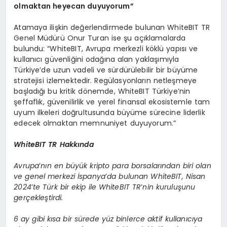
olmaktan heyecan duyuyorum”
Atamaya ilişkin değerlendirmede bulunan WhiteBIT TR
Genel Müdürü Onur Turan ise şu açıklamalarda
bulundu: “WhiteBIT, Avrupa merkezli köklü yapısı ve
kullanıcı güvenliğini odağına alan yaklaşımıyla
Türkiye’de uzun vadeli ve sürdürülebilir bir büyüme
stratejisi izlemektedir. Regülasyonların netleşmeye
başladığı bu kritik dönemde, WhiteBIT Türkiye’nin
şeffaflık, güvenilirlik ve yerel finansal ekosistemle tam
uyum ilkeleri doğrultusunda büyüme sürecine liderlik
edecek olmaktan memnuniyet duyuyorum.”
WhiteBIT TR Hakkında
Avrupa
’
nı
n en b
üyük kripto para borsalarından biri olan
ve genel merkezi İspanya
’
da bulunan WhiteBIT, Nisan
2024
’
te T
ürk bir ekip ile WhiteBIT TR
’
nin kuruluşunu
gerçekleştirdi.
6 ay gibi kısa bir sürede yüz binlerce aktif kullanıcıya