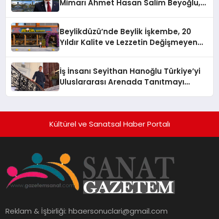
Mimarı Ahmet Hasan Salim Beyoğlu,
10 Milyon Metrekarelik “Al Yusuf
Holding Industrial City” Projesini
Beylikdüzü’nde Beylik İşkembe, 20
Hayata Geçirecek
Yıldır Kalite ve Lezzetin Değişmeyen
Adresi
İş İnsanı Seyithan Hanoğlu Türkiye’yi
Uluslararası Arenada Tanıtmayı
Hedefliyor
Kültürel ve Sanatsal Haber Portalı
Reklam & İşbirliği:
hbaersonuclari@gmail.com