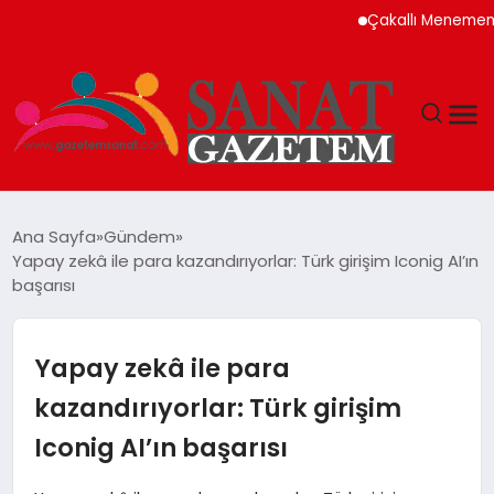
Çakallı Menemeni Neden
MAGAZIN
Ana Sayfa
Gündem
Yapay zekâ ile para kazandırıyorlar: Türk girişim Iconig AI’ın
TEKNOLOJI
başarısı
SIYASET
Yapay zekâ ile para
SPOR
kazandırıyorlar: Türk girişim
Iconig AI’ın başarısı
YAŞAM