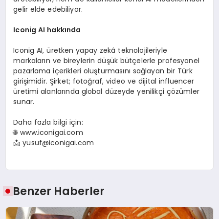
gelir elde edebiliyor.
Iconig AI hakk
ında
Iconig AI, üretken yapay zekâ teknolojileriyle
markaların ve bireylerin düşük bütçelerle profesyonel
pazarlama içerikleri oluşturmasını sağlayan bir Türk
girişimidir. Şirket; fotoğraf, video ve dijital influencer
üretimi alanlarında global düzeyde yenilikçi çözümler
sunar.
Daha fazla bilgi için:
🌐 www.iconigai.com
📩
yusuf@iconigai.com
Benzer Haberler