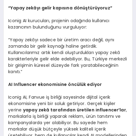
“
Yapay zekâyı gelir kapısı
na d
ö
nüştürüyoruz”
Iconig AI kurucuları, projenin odağında kullanıcı
kazancının bulunduğunu vurguluyor:
“Yapay zekâyı sadece bir üretim aracı değil, aynı
zamanda bir gelir kaynağı haline getirdik.
Kullanıcılarımız artık kendi oluşturdukları yapay zekâ
karakterleriyle gelir elde edebiliyor. Bu, Türkiye merkezli
bir girişimin küresel düzeyde fark yaratabileceğinin
kanıtı.”
AI Influencer ekonomisine
ö
ncülük ediyor
Iconig AI, Fanvue iş birliği sayesinde dijital içerik
ekonomisine yeni bir soluk getiriyor. Gerçek kişiler
yerine
yapay zekâ tarafından üretilen influencer
’
lar
,
markalarla iş birliği yaparak reklam, ürün tanıtımı ve
kampanyalarda yer alabiliyor. Bu sayede hem
markalar düşük bütçeyle yüksek kaliteli içerik
üretebiliyor, hem de kullanıcılar kendi AI modellerinden