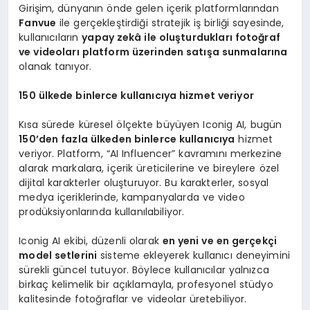
Girişim, dünyanın önde gelen içerik platformlarından
Fanvue
ile gerçekleştirdiği stratejik iş birliği sayesinde,
kullanıcıların
yapay zekâ ile oluşturdukları fotoğraf
ve videoları platform üzerinden satışa sunmalarına
olanak tanıyor.
150 ülkede binlerce kullanıcıya hizmet veriyor
Kısa sürede küresel ölçekte büyüyen Iconig AI, bugün
150
’
den fazla ülkeden binlerce kullanıcıya
hizmet
veriyor. Platform, “AI Influencer” kavramını merkezine
alarak markalara, içerik üreticilerine ve bireylere özel
dijital karakterler oluşturuyor. Bu karakterler, sosyal
medya içeriklerinde, kampanyalarda ve video
prodüksiyonlarında kullanılabiliyor.
Iconig AI ekibi, düzenli olarak
en yeni ve en gerçekçi
model setlerini
sisteme ekleyerek kullanıcı deneyimini
sürekli güncel tutuyor. Böylece kullanıcılar yalnızca
birkaç kelimelik bir açıklamayla, profesyonel stüdyo
kalitesinde fotoğraflar ve videolar üretebiliyor.