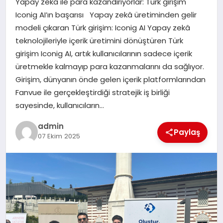
Yapay zekâ ile para kazandırıyorlar: Türk girişim
EKONOMI
Iconig AI’ın başarısı Yapay zekâ üretiminden gelir
modeli çıkaran Türk girişim: Iconig AI Yapay zekâ
SAĞLIK
teknolojileriyle içerik üretimini dönüştüren Türk
girişim Iconig AI, artık kullanıcılarının sadece içerik
DÜNYA
üretmekle kalmayıp para kazanmalarını da sağlıyor.
Girişim, dünyanın önde gelen içerik platformlarından
EĞITIM
Fanvue ile gerçekleştirdiği stratejik iş birliği
sayesinde, kullanıcıların…
admin
Paylaş
07 Ekim 2025