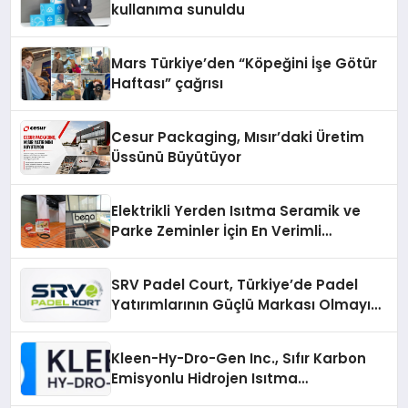
kullanıma sunuldu
Mars Türkiye’den “Köpeğini İşe Götür
Haftası” çağrısı
Cesur Packaging, Mısır’daki Üretim
Üssünü Büyütüyor
Elektrikli Yerden Isıtma Seramik ve
Parke Zeminler İçin En Verimli
Çözümler
SRV Padel Court, Türkiye’de Padel
Yatırımlarının Güçlü Markası Olmayı
Sürdürüyor
Kleen-Hy-Dro-Gen Inc., Sıfır Karbon
Emisyonlu Hidrojen Isıtma
Teknolojisinde ISO ve TSSA