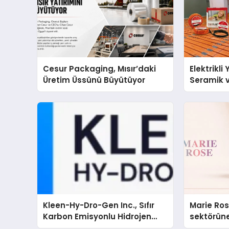
Cesur Packaging, Mısır’daki
Elektrikli
Üretim Üssünü Büyütüyor
Seramik v
En Veriml
Kleen-Hy-Dro-Gen Inc., Sıfır
Marie Ro
Karbon Emisyonlu Hidrojen
sektörüne
Isıtma Teknolojisinde ISO ve