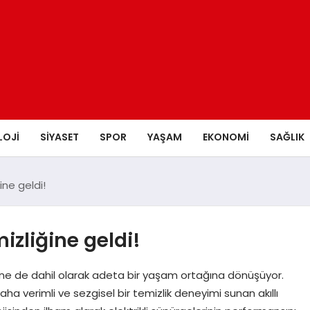
LOJI
SIYASET
SPOR
YAŞAM
EKONOMI
SAĞLIK
ne geldi!
izliğine geldi!
ine de dahil olarak adeta bir yaşam ortağına dönüşüyor.
ha verimli ve sezgisel bir temizlik deneyimi sunan akıllı