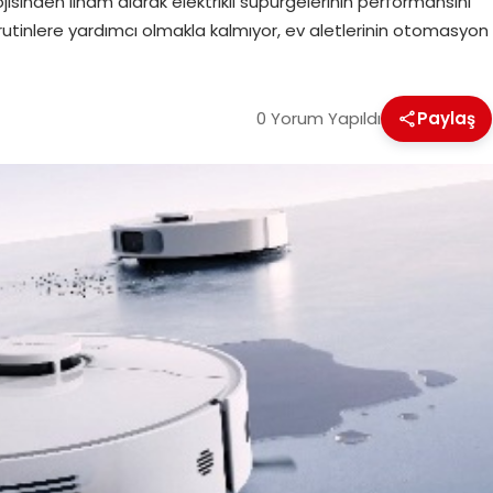
sinden ilham alarak elektrikli süpürgelerinin performansını
 rutinlere yardımcı olmakla kalmıyor, ev aletlerinin otomasyon
0 Yorum Yapıldı
Paylaş