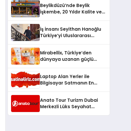
Milyon Metrekarelik “Al Yusuf
Beylikdüzü’nde Beylik
Holding Industrial City”
İşkembe, 20 Yıldır Kalite ve
Projesini Hayata Geçirecek
Lezzetin Değişmeyen Adresi
İş İnsanı Seyithan Hanoğlu
Türkiye’yi Uluslararası
Arenada Tanıtmayı
Hedefliyor
Mirabellix, Türkiye’den
dünyaya uzanan güçlü
büyümesini sürdürüyor
Laptop Alan Yerler ile
Bilgisayar Satmanın En
Güvenli ve Karlı Yolu
Anato Tour Turizm Dubai
Merkezli Lüks Seyahat
Hizmetleriyle Küresel
Turizmde Öne Çıkıyor