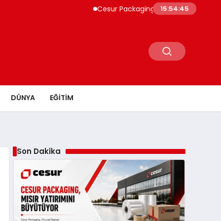
Cesur Packaging, Mısır’daki Üretim Üssünü 
15:54:46
DÜNYA
EĞITIM
Son Dakika