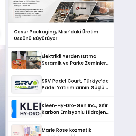
Cesur Packaging, Mısır’daki Üretim
Üssünü Büyütüyor
Elektrikli Yerden Isıtma
Seramik ve Parke Zeminler
İçin En Verimli Çözümler
SRV Padel Court, Türkiye’de
Padel Yatırımlarının Güçlü
Markası Olmayı Sürdürüyor
Kleen-Hy-Dro-Gen Inc., Sıfır
Karbon Emisyonlu Hidrojen
Isıtma Teknolojisinde ISO ve
TSSA Düzenleyici Onaylarını
Marie Rose kozmetik
Aldı