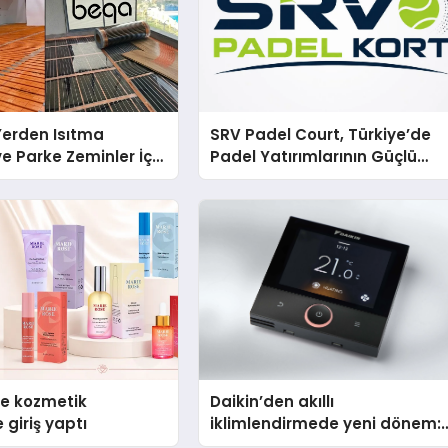
 Yerden Isıtma
SRV Padel Court, Türkiye’de
e Parke Zeminler İçin
Padel Yatırımlarının Güçlü
i Çözümler
Markası Olmayı Sürdürüyor
se kozmetik
Daikin’den akıllı
 giriş yaptı
iklimlendirmede yeni dönem:
Madoka Plus Türkiye’de