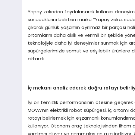
Yapay zekadan faydalanarak kullanıcı deneyimin
sunacaklarını belirten marka “Yapay zeka, sade
çıkarak günlük yaşamın ayrılmaz bir parçası hali
ortamlarını daha akıllı ve verimli bir şekilde yön
teknolojiyle daha iyi deneyimler sunmak için ara
süpürgelerimizle somut ve erişilebilir ürünlere dö
aktardı.
İç mekanı analiz ederek doğru rotayı belirli
İyi bir temizlik performansının ötesine geçerek
MOVA’nın elektrikli robot süpürgesi, iç ortamı d
rotayı belirlemek için eşzamanlı konumlandırm
kullanıyor. Otonom araç teknolojisinden ilham a
yardımcı oluyor ve çarpmaları en aza indiriyor. 