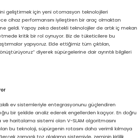
i geliştirmek için yeni otomasyon teknolojileri
ce cihaz performansını iyileştiren bir araç olmaktan
ne geldi. Yapay zeka destekli teknolojiler de artık iç mekan
etmede kritik bir rol oynuyor. Biz de tüketicilere bu
ştırmalar yapıyoruz. Elde ettiğimiz tüm çıktıları,
nüştürüyoruz” diyerek süpürgelerine dair ayrıntılı bilgileri
yor
 akıllı ev sistemleriyle entegrasyonunu güçlendiren
oğru bir şekilde analiz ederek engellerden kaçıyor. En doğru
a ve haritalama sistemi olan V-SLAM algoritmasını
lan bu teknoloji, süpürgenin rotasını daha verimli kılmaya
Gerçek zamanlı toz algılama sistemiyle, zeminin kirlilik