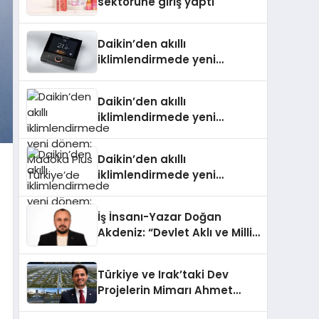
sektörüne giriş yaptı
Daikin’den akıllı
iklimlendirmede yeni
dönem: Madoka Plus
Türkiye’de
Daikin’den akıllı
iklimlendirmede yeni
dönem: Madoka Plus
Türkiye’de
Daikin’den akıllı
iklimlendirmede yeni
dönem: Madoka Plus
Türkiye’de
İş İnsanı-Yazar Doğan
Akdeniz: “Devlet Aklı ve Milli
Çıkarlar Her Şeyin
Üzerindedir”
Türkiye ve Irak’taki Dev
Projelerin Mimarı Ahmet
Hasan Salim Beyoğlu, 10