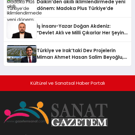
Daikin’den akıllı iklimlendirmede yeni
dönem: Madoka Plus Türkiye’de
İş İnsanı-Yazar Doğan Akdeniz:
“Devlet Aklı ve Milli Çıkarlar Her Şeyin
Üzerindedir”
Türkiye ve Irak’taki Dev Projelerin
Mimarı Ahmet Hasan Salim Beyoğlu,
10 Milyon Metrekarelik “Al Yusuf
Holding Industrial City” Projesini
Hayata Geçirecek
Kültürel ve Sanatsal Haber Portalı