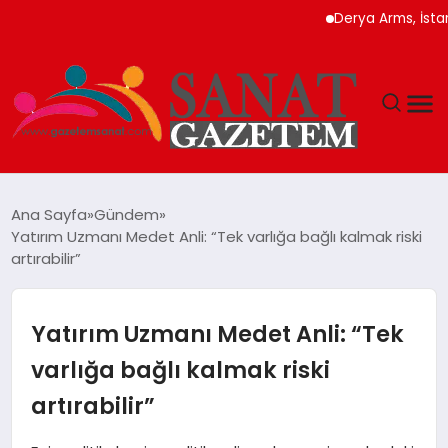
Derya Arms, İstanbul Pr
MAGAZIN
Ana Sayfa
Gündem
Yatırım Uzmanı Medet Anli: “Tek varlığa bağlı kalmak riski
TEKNOLOJI
artırabilir”
SIYASET
Yatırım Uzmanı Medet Anli: “Tek
SPOR
varlığa bağlı kalmak riski
artırabilir”
YAŞAM