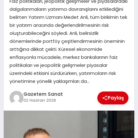
Faiz politikaları, jeopolitik gelişmeler ve piyasalardaki
EKONOMI
dalgalanmaların yatırımcı davranışlarını etkilediğini
belirten Yatırım Uzmanı Medet Anli, tüm birikimin tek
SAĞLIK
bir yatırım aracında değerlendirilmesinin risk
oluşturabileceğini söyledi. Anli, belirsizlik
DÜNYA
dönemlerinde portföy çeşitlendirmesinin öneminin
arttığına dikkat çekti. Küresel ekonomide
EĞITIM
enflasyonla mücadele, merkez bankalarının faiz
politikaları ve jeopolitik gelişmeler piyasalar
üzerindeki etkisini sürdürürken, yatırımcıların risk
yönetimine yönelik yaklaşımları da…
Gazetem Sanat
Paylaş
02 Haziran 2026