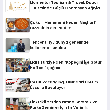
Momentur Tourism & Travel, Dubai
Turizminde Güçlü Operasyon Ağıyla
Fark Yaratıyor
Çakallı Menemeni Neden Meşhur?
Lezzetinin Sırrı Nedir?
Tencent Hy3 dünya genelinde
kullanıma sunuldu
Mars Türkiye’den “Köpeğini İşe Götür
Haftası” çağrısı
Cesur Packaging, Mısır’daki Üretim
Üssünü Büyütüyor
Elektrikli Yerden Isıtma Seramik ve
Parke Zeminler İçin En Verimli