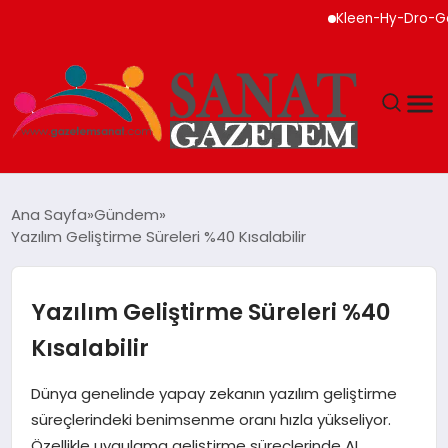
Kleen-Hy-Dro-Gen Inc.,
MAGAZIN
Ana Sayfa
Gündem
Yazılım Geliştirme Süreleri %40 Kısalabilir
TEKNOLOJI
SIYASET
Yazılım Geliştirme Süreleri %40
Kısalabilir
SPOR
Dünya genelinde yapay zekanın yazılım geliştirme
YAŞAM
süreçlerindeki benimsenme oranı hızla yükseliyor.
Özellikle uygulama geliştirme süreçlerinde AI