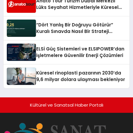
Anato Tour Turizm Dubai Merkezli
Lüks Seyahat Hizmetleriyle Küresel
Turizmde Öne Çıkıyor
“Dört Yanlış Bir Doğruyu Götürür”
Kuralı Sınavda Nasıl Bir Strateji
Gerektiriyor?
ELSİ Güç Sistemleri ve ELSIPOWER’dan
İşletmelere Güvenilir Enerji Çözümleri
Küresel rinoplasti pazarının 2030’da
9,6 milyar dolara ulaşması bekleniyor
Kültürel ve Sanatsal Haber Portalı