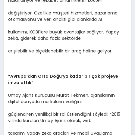
hızlandırıyor ve rekabet dinamiklerini kökten
değiştiriyor. Özellikle müşteri hizmetleri, pazarlama
otomasyonu ve veri analizi gibi alanlarda AI
kullanımı, KOBİ’lere büyük avantajlar sağlıyor. Yapay
zekâ, giderek daha fazla sektörde
erişilebilir ve ölçeklenebilir bir araç haline geliyor.
“
Avrupa
’
dan Orta Doğu
’
ya kadar bir çok projeye
imza attık”
Umay Ajans Kurucusu Murat Tekmen, ajanslarının
dijital dünyada markaların varlığını
güçlendiren yenilikçi bir rol üstlendiğini söyledi: “2015
yılında kurulan Umay Ajans olarak, web
tasarım, yapay zeka araçları ve mobil uygulama