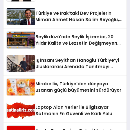
Üzerindedir”
Türkiye ve Irak’taki Dev Projelerin
Mimarı Ahmet Hasan Salim Beyoğlu,
10 Milyon Metrekarelik “Al Yusuf
Holding Industrial City” Projesini
Beylikdüzü’nde Beylik İşkembe, 20
Hayata Geçirecek
Yıldır Kalite ve Lezzetin Değişmeyen
Adresi
İş İnsanı Seyithan Hanoğlu Türkiye’yi
Uluslararası Arenada Tanıtmayı
Hedefliyor
Mirabellix, Türkiye’den dünyaya
uzanan güçlü büyümesini sürdürüyor
Laptop Alan Yerler ile Bilgisayar
Satmanın En Güvenli ve Karlı Yolu