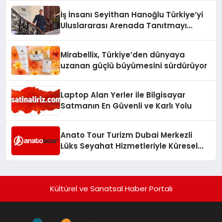
İş İnsanı Seyithan Hanoğlu Türkiye’yi
Uluslararası Arenada Tanıtmayı
Hedefliyor
Mirabellix, Türkiye’den dünyaya
uzanan güçlü büyümesini sürdürüyor
Laptop Alan Yerler ile Bilgisayar
Satmanın En Güvenli ve Karlı Yolu
Anato Tour Turizm Dubai Merkezli
Lüks Seyahat Hizmetleriyle Küresel
Turizmde Öne Çıkıyor
Kültürel ve Sanatsal Haber Portalı