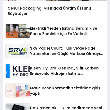
Cesur Packaging, Mısır’daki Üretim Üssünü
Büyütüyor
Elektrikli Yerden Isıtma Seramik ve
Parke Zeminler İçin En Verimli
Çözümler
SRV Padel Court, Türkiye’de Padel
Yatırımlarının Güçlü Markası Olmayı
Sürdürüyor
Kleen-Hy-Dro-Gen Inc., Sıfır Karbon
Emisyonlu Hidrojen Isıtma
Teknolojisinde ISO ve TSSA
Düzenleyici Onaylarını Aldı
Marie Rose kozmetik sektörüne giriş
yaptı
Daikin’den akıllı iklimlendirmede yeni