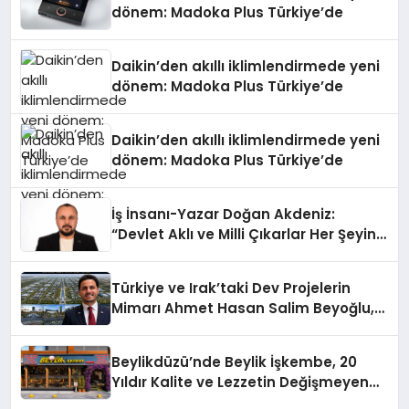
dönem: Madoka Plus Türkiye’de
Daikin’den akıllı iklimlendirmede yeni
dönem: Madoka Plus Türkiye’de
Daikin’den akıllı iklimlendirmede yeni
dönem: Madoka Plus Türkiye’de
İş İnsanı-Yazar Doğan Akdeniz:
“Devlet Aklı ve Milli Çıkarlar Her Şeyin
Üzerindedir”
Türkiye ve Irak’taki Dev Projelerin
Mimarı Ahmet Hasan Salim Beyoğlu,
10 Milyon Metrekarelik “Al Yusuf
Holding Industrial City” Projesini
Beylikdüzü’nde Beylik İşkembe, 20
Hayata Geçirecek
Yıldır Kalite ve Lezzetin Değişmeyen
Adresi