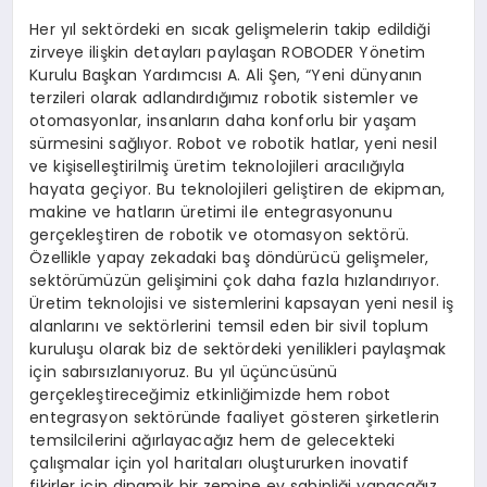
Her yıl sektördeki en sıcak gelişmelerin takip edildiği
zirveye ilişkin detayları paylaşan ROBODER Yönetim
Kurulu Başkan Yardımcısı A. Ali Şen, “Yeni dünyanın
terzileri olarak adlandırdığımız robotik sistemler ve
otomasyonlar, insanların daha konforlu bir yaşam
sürmesini sağlıyor. Robot ve robotik hatlar, yeni nesil
ve kişiselleştirilmiş üretim teknolojileri aracılığıyla
hayata geçiyor. Bu teknolojileri geliştiren de ekipman,
makine ve hatların üretimi ile entegrasyonunu
gerçekleştiren de robotik ve otomasyon sektörü.
Özellikle yapay zekadaki baş döndürücü gelişmeler,
sektörümüzün gelişimini çok daha fazla hızlandırıyor.
Üretim teknolojisi ve sistemlerini kapsayan yeni nesil iş
alanlarını ve sektörlerini temsil eden bir sivil toplum
kuruluşu olarak biz de sektördeki yenilikleri paylaşmak
için sabırsızlanıyoruz. Bu yıl üçüncüsünü
gerçekleştireceğimiz etkinliğimizde hem robot
entegrasyon sektöründe faaliyet gösteren şirketlerin
temsilcilerini ağırlayacağız hem de gelecekteki
çalışmalar için yol haritaları oluştururken inovatif
fikirler için dinamik bir zemine ev sahipliği yapacağız.