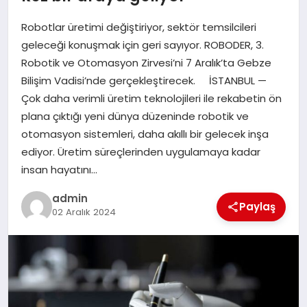
EKONOMI
Robotlar üretimi değiştiriyor, sektör temsilcileri
SAĞLIK
geleceği konuşmak için geri sayıyor. ROBODER, 3.
Robotik ve Otomasyon Zirvesi’ni 7 Aralık’ta Gebze
DÜNYA
Bilişim Vadisi’nde gerçekleştirecek. İSTANBUL —
Çok daha verimli üretim teknolojileri ile rekabetin ön
EĞITIM
plana çıktığı yeni dünya düzeninde robotik ve
otomasyon sistemleri, daha akıllı bir gelecek inşa
ediyor. Üretim süreçlerinden uygulamaya kadar
insan hayatını…
admin
Paylaş
02 Aralık 2024