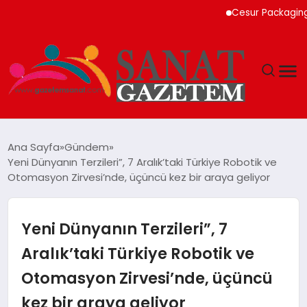
Cesur Packaging, Mısı
MAGAZIN
Ana Sayfa
Gündem
Yeni Dünyanın Terzileri”, 7 Aralık’taki Türkiye Robotik ve
TEKNOLOJI
Otomasyon Zirvesi’nde, üçüncü kez bir araya geliyor
SIYASET
Yeni Dünyanın Terzileri”, 7
SPOR
Aralık’taki Türkiye Robotik ve
Otomasyon Zirvesi’nde, üçüncü
YAŞAM
kez bir araya geliyor