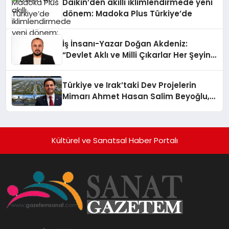
Daikin’den akıllı iklimlendirmede yeni
dönem: Madoka Plus Türkiye’de
İş İnsanı-Yazar Doğan Akdeniz:
“Devlet Aklı ve Milli Çıkarlar Her Şeyin
Üzerindedir”
Türkiye ve Irak’taki Dev Projelerin
Mimarı Ahmet Hasan Salim Beyoğlu,
10 Milyon Metrekarelik “Al Yusuf
Holding Industrial City” Projesini
Hayata Geçirecek
Kültürel ve Sanatsal Haber Portalı