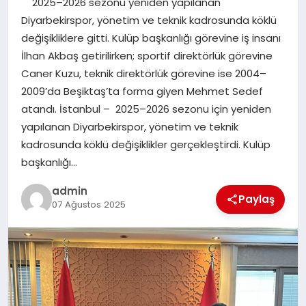
2025–2026 sezonu yeniden yapılanan
EKONOMI
Diyarbekirspor, yönetim ve teknik kadrosunda köklü
değişikliklere gitti. Kulüp başkanlığı görevine iş insanı
SAĞLIK
İlhan Akbaş getirilirken; sportif direktörlük görevine
Caner Kuzu, teknik direktörlük görevine ise 2004–
DÜNYA
2009’da Beşiktaş’ta forma giyen Mehmet Sedef
atandı. İstanbul – 2025–2026 sezonu için yeniden
EĞITIM
yapılanan Diyarbekirspor, yönetim ve teknik
kadrosunda köklü değişiklikler gerçekleştirdi. Kulüp
başkanlığı…
admin
Paylaş
07 Ağustos 2025