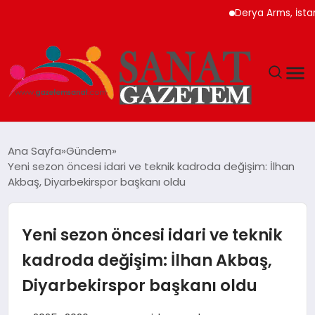
Derya Arms, İstanbul Prohu
MAGAZIN
Ana Sayfa
Gündem
Yeni sezon öncesi idari ve teknik kadroda değişim: İlhan
TEKNOLOJI
Akbaş, Diyarbekirspor başkanı oldu
SIYASET
Yeni sezon öncesi idari ve teknik
SPOR
kadroda değişim: İlhan Akbaş,
Diyarbekirspor başkanı oldu
YAŞAM