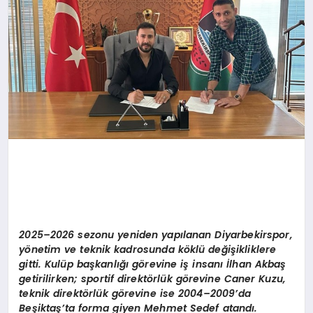
2025–2026 sezonu yeniden yapılanan Diyarbekirspor,
y
ö
netim ve teknik kadrosunda k
ö
klü değişikliklere
gitti. Kulü
p ba
şkanlığı g
ö
revine iş insanı İlhan Akbaş
getirilirken; sportif direkt
ö
rlük g
ö
revine Caner Kuzu,
teknik direkt
ö
rlük g
ö
revine ise 2004–2009
’
da
Be
şiktaş’ta forma giyen Mehmet Sedef atandı.