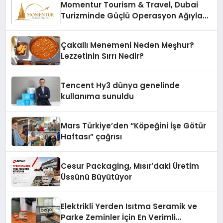
Momentur Tourism & Travel, Dubai
Turizminde Güçlü Operasyon Ağıyla
Fark Yaratıyor
Çakallı Menemeni Neden Meşhur?
Lezzetinin Sırrı Nedir?
Tencent Hy3 dünya genelinde
kullanıma sunuldu
Mars Türkiye’den “Köpeğini İşe Götür
Haftası” çağrısı
Cesur Packaging, Mısır’daki Üretim
Üssünü Büyütüyor
Elektrikli Yerden Isıtma Seramik ve
Parke Zeminler İçin En Verimli