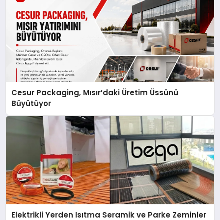
Cesur Packaging, Mısır’daki Üretim Üssünü
Büyütüyor
Elektrikli Yerden Isıtma Seramik ve Parke Zeminler