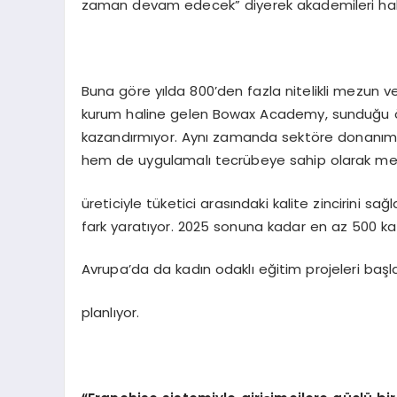
zaman devam edecek” diyerek akademileri hakkı
Buna göre yılda 800’den fazla nitelikli mezun ve
kurum haline gelen Bowax Academy, sunduğu ö
kazandırmıyor. Aynı zamanda sektöre donanımlı pr
hem de uygulamalı tecrübeye sahip olarak m
üreticiyle tüketici arasındaki kalite zincirini s
fark yaratıyor. 2025 sonuna kadar en az 500 ka
Avrupa’da da kadın odaklı eğitim projeleri baş
planlıyor.