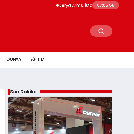
Derya Arms, İstanbul Prohunt 2026’da yeni ne
07:05:59
DÜNYA
EĞITIM
Son Dakika