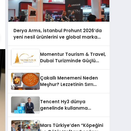
Derya Arms, İstanbul Prohunt 2026’da
yeni nesil ürünlerini ve global marka
vizyonunu sergiledi
Momentur Tourism & Travel,
Dubai Turizminde Güçlü
Operasyon Ağıyla Fark
Yaratıyor
Çakallı Menemeni Neden
Meşhur? Lezzetinin Sırrı
Nedir?
Tencent Hy3 dünya
genelinde kullanıma
sunuldu
Mars Türkiye’den “Köpeğini