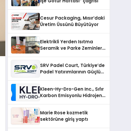
İşe Götür Haftası” çağrısı
Cesur Packaging, Mısır’daki
Üretim Üssünü Büyütüyor
Elektrikli Yerden Isıtma
Seramik ve Parke Zeminler
İçin En Verimli Çözümler
SRV Padel Court, Türkiye’de
Padel Yatırımlarının Güçlü
Markası Olmayı Sürdürüyor
Kleen-Hy-Dro-Gen Inc., Sıfır
Karbon Emisyonlu Hidrojen
Isıtma Teknolojisinde ISO ve
TSSA Düzenleyici Onaylarını
Marie Rose kozmetik
Aldı
sektörüne giriş yaptı