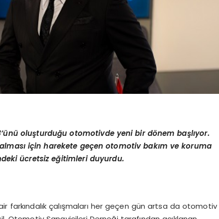
3’ünü oluşturduğu otomotivde yeni bir dönem başlıyor.
ol alması için harekete geçen otomotiv bakım ve koruma
eki ücretsiz eğitimleri duyurdu.
dair farkındalık çalışmaları her geçen gün artsa da otomotiv
il. Otomotiv Sanayicileri Derneği tarafından açıklanan