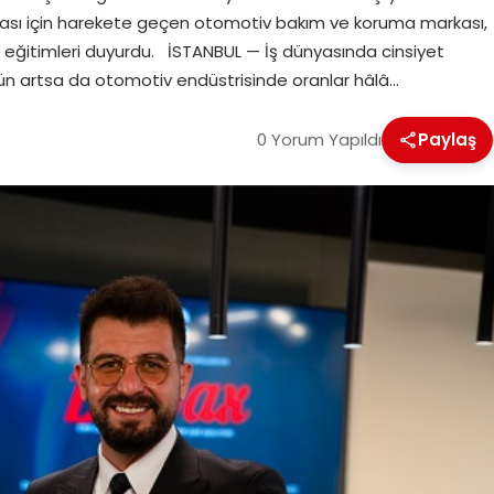
lması için harekete geçen otomotiv bakım ve koruma markası,
 eğitimleri duyurdu. İSTANBUL — İş dünyasında cinsiyet
 gün artsa da otomotiv endüstrisinde oranlar hâlâ…
0 Yorum Yapıldı
Paylaş