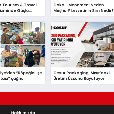
 Tourism & Travel,
Çakallı Menemeni Neden
rizminde Güçlü
Meşhur? Lezzetinin Sırrı Nedir?
n Ağıyla Fark
iye’den “Köpeğini İşe
Cesur Packaging, Mısır’daki
tası” çağrısı
Üretim Üssünü Büyütüyor
Hakkımızda