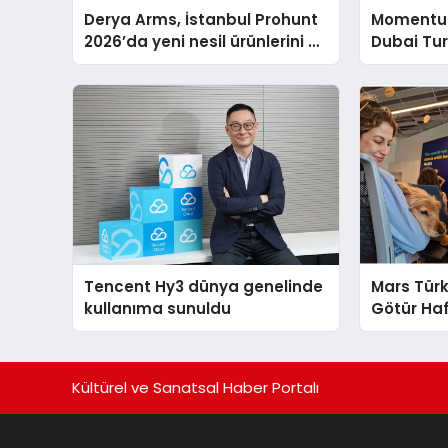
Derya Arms, İstanbul Prohunt
Momentur
2026’da yeni nesil ürünlerini ve
Dubai Tu
global marka vizyonunu
Operasyo
sergiledi
Yaratıyor
Tencent Hy3 dünya genelinde
Mars Türk
kullanıma sunuldu
Götür Haf
Kültürel ve Sanatsal Haber Portalı