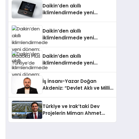
Daikin’den akıllı
iklimlendirmede yeni
dönem: Madoka Plus
Türkiye’de
Daikin’den akıllı
iklimlendirmede yeni
dönem: Madoka Plus
Türkiye’de
Daikin’den akıllı
iklimlendirmede yeni
dönem: Madoka Plus
Türkiye’de
İş İnsanı-Yazar Doğan
Akdeniz: “Devlet Aklı ve Milli
Çıkarlar Her Şeyin
Üzerindedir”
Türkiye ve Irak’taki Dev
Projelerin Mimarı Ahmet
Hasan Salim Beyoğlu, 10
Milyon Metrekarelik “Al Yusuf
Holding Industrial City”