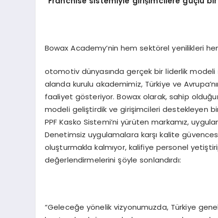
“Franchise sistemiyle girişimcilere güçlü b
Bowax Academy’nin hem sektörel yenilikleri hem
otomotiv dünyasında gerçek bir liderlik model
alanda kurulu akademimiz, Türkiye ve Avrupa’n
faaliyet gösteriyor. Bowax olarak, sahip olduğu
modeli geliştirdik ve girişimcileri destekleyen
PPF Kasko Sistemi’ni yürüten markamız, uygulama
Denetimsiz uygulamalara karşı kalite güvencesi,
oluşturmakla kalmıyor, kalifiye personel yetiştiri
değerlendirmelerini şöyle sonlandırdı:
“Geleceğe yönelik vizyonumuzda, Türkiye gene