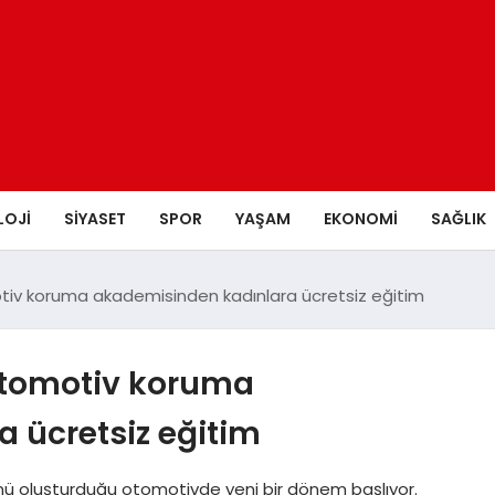
LOJI
SIYASET
SPOR
YAŞAM
EKONOMI
SAĞLIK
iv koruma akademisinden kadınlara ücretsiz eğitim
otomotiv koruma
 ücretsiz eğitim
nü oluşturduğu otomotivde yeni bir dönem başlıyor.