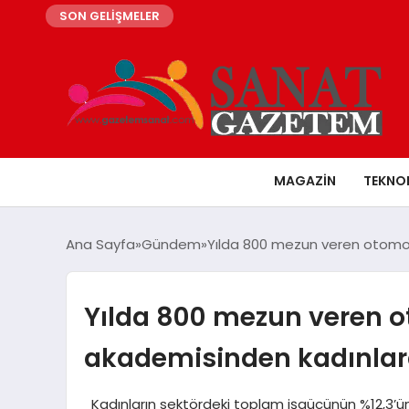
SON GELİŞMELER
MAGAZIN
TEKNO
Ana Sayfa
Gündem
Yılda 800 mezun veren otomot
Yılda 800 mezun veren 
akademisinden kadınlara
Kadınların sektördeki toplam işgücünün %12,3’ü