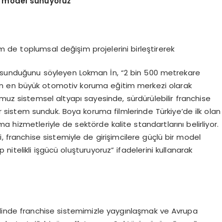
ir model sunuyoruz”
 de toplumsal değişim projelerini birleştirerek
i sunduğunu söyleyen Lokman İn, “2 bin 500 metrekare
ın en büyük otomotiv koruma eğitim merkezi olarak
muz sistemsel altyapı sayesinde, sürdürülebilir franchise
 bir sistem sunduk. Boya koruma filmlerinde Türkiye’de ilk olan
 hizmetleriyle de sektörde kalite standartlarını belirliyor.
 franchise sistemiyle de girişimcilere güçlü bir model
p nitelikli işgücü oluşturuyoruz” ifadelerini kullanarak
linde franchise sistemimizle yaygınlaşmak ve Avrupa