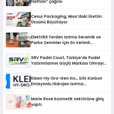
Haftası” çağrısı
Cesur Packaging, Mısır’daki Üretim
Üssünü Büyütüyor
Elektrikli Yerden Isıtma Seramik ve
Parke Zeminler İçin En Verimli
Çözümler
SRV Padel Court, Türkiye’de Padel
Yatırımlarının Güçlü Markası Olmayı
Sürdürüyor
Kleen-Hy-Dro-Gen Inc., Sıfır Karbon
Emisyonlu Hidrojen Isıtma
Teknolojisinde ISO ve TSSA
Düzenleyici Onaylarını Aldı
Marie Rose kozmetik sektörüne giriş
yaptı