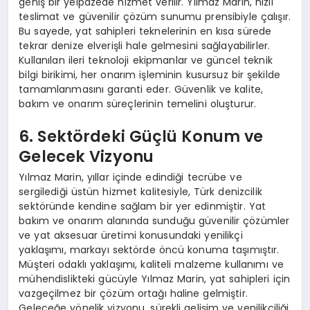
geniş bir yelpazede hizmet verilir. Yılmaz Marin, hızlı
teslimat ve güvenilir çözüm sunumu prensibiyle çalışır.
Bu sayede, yat sahipleri teknelerinin en kısa sürede
tekrar denize elverişli hale gelmesini sağlayabilirler.
Kullanılan ileri teknoloji ekipmanlar ve güncel teknik
bilgi birikimi, her onarım işleminin kusursuz bir şekilde
tamamlanmasını garanti eder. Güvenlik ve kalite,
bakım ve onarım süreçlerinin temelini oluşturur.
6. Sektördeki Güçlü Konum ve
Gelecek Vizyonu
Yılmaz Marin, yıllar içinde edindiği tecrübe ve
sergilediği üstün hizmet kalitesiyle, Türk denizcilik
sektöründe kendine sağlam bir yer edinmiştir. Yat
bakım ve onarım alanında sunduğu güvenilir çözümler
ve yat aksesuar üretimi konusundaki yenilikçi
yaklaşımı, markayı sektörde öncü konuma taşımıştır.
Müşteri odaklı yaklaşımı, kaliteli malzeme kullanımı ve
mühendislikteki gücüyle Yılmaz Marin, yat sahipleri için
vazgeçilmez bir çözüm ortağı haline gelmiştir.
Geleceğe yönelik vizyonu, sürekli gelişim ve yenilikçiliği