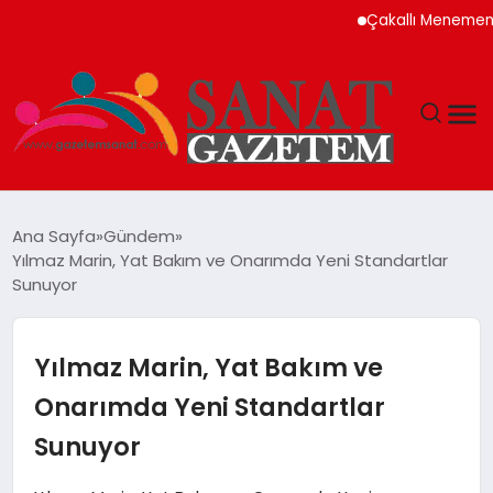
Çakallı Menemeni Neden 
MAGAZIN
Ana Sayfa
Gündem
Yılmaz Marin, Yat Bakım ve Onarımda Yeni Standartlar
TEKNOLOJI
Sunuyor
SIYASET
Yılmaz Marin, Yat Bakım ve
SPOR
Onarımda Yeni Standartlar
Sunuyor
YAŞAM