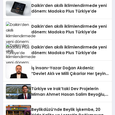
Daikin’den akıllı iklimlendirmede yeni
dönem: Madoka Plus Türkiye’de
Daikin’den akıllı iklimlendirmede yeni
dönem: Madoka Plus Türkiye’de
Daikin’den akıllı iklimlendirmede yeni
dönem: Madoka Plus Türkiye’de
İş İnsanı-Yazar Doğan Akdeniz:
“Devlet Aklı ve Milli Çıkarlar Her Şeyin
Üzerindedir”
Türkiye ve Irak’taki Dev Projelerin
Mimarı Ahmet Hasan Salim Beyoğlu,
10 Milyon Metrekarelik “Al Yusuf
Holding Industrial City” Projesini
Beylikdüzü’nde Beylik İşkembe, 20
Hayata Geçirecek