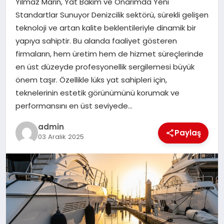
Yılmaz Marin, Yat Bakım ve Onarımda Yeni
EKONOMI
Standartlar Sunuyor Denizcilik sektörü, sürekli gelişen
teknoloji ve artan kalite beklentileriyle dinamik bir
SAĞLIK
yapıya sahiptir. Bu alanda faaliyet gösteren
firmaların, hem üretim hem de hizmet süreçlerinde
DÜNYA
en üst düzeyde profesyonellik sergilemesi büyük
önem taşır. Özellikle lüks yat sahipleri için,
EĞITIM
teknelerinin estetik görünümünü korumak ve
performansını en üst seviyede…
admin
Paylaş
03 Aralık 2025