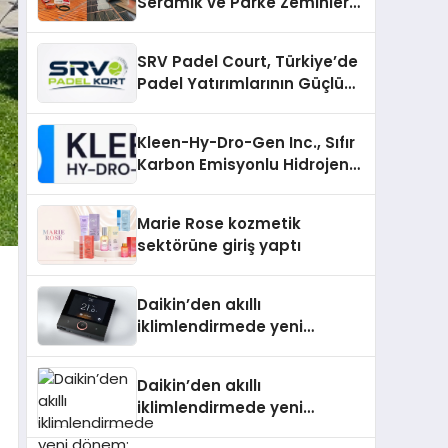
Seramik ve Parke Zeminler
İçin En Verimli Çözümler
SRV Padel Court, Türkiye’de
Padel Yatırımlarının Güçlü
Markası Olmayı Sürdürüyor
Kleen-Hy-Dro-Gen Inc., Sıfır
Karbon Emisyonlu Hidrojen
Isıtma Teknolojisinde ISO ve
TSSA Düzenleyici Onaylarını
Marie Rose kozmetik
Aldı
sektörüne giriş yaptı
Daikin’den akıllı
iklimlendirmede yeni
dönem: Madoka Plus
Türkiye’de
Daikin’den akıllı
iklimlendirmede yeni
dönem: Madoka Plus