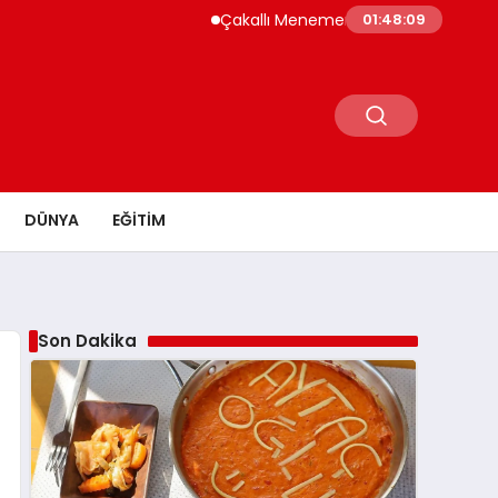
Çakallı Menemeni Neden Meşhur? Lezzetinin 
01:48:10
DÜNYA
EĞITIM
Son Dakika