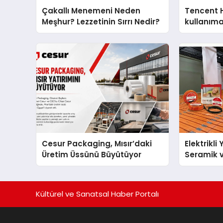
Çakallı Menemeni Neden
Tencent 
Meşhur? Lezzetinin Sırrı Nedir?
kullanım
Cesur Packaging, Mısır’daki
Elektrikli
Üretim Üssünü Büyütüyor
Seramik v
En Veriml
Kültürel ve Sanatsal Haber Portalı