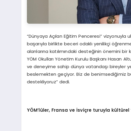
“Dünyaya Açılan Eğitim Penceresi” vizyonuyla ulu
başarıyla birlikte beceri odaklı yenilikçi öğrenm
alanlarına katılımındaki desteğinin önemini bir
YÖM Okulları Yönetim Kurulu Başkanı Hasan Altunt
ve deneyime sahip dünya vatandaşı bireyler ye
beslemekten geçiyor. Biz de benimsediğimiz bu
destekliyoruz” dedi.
YÖ
M’l
ü
ler, Fransa ve
İ
svi
ç
re turuyla k
ü
lt
ü
rel