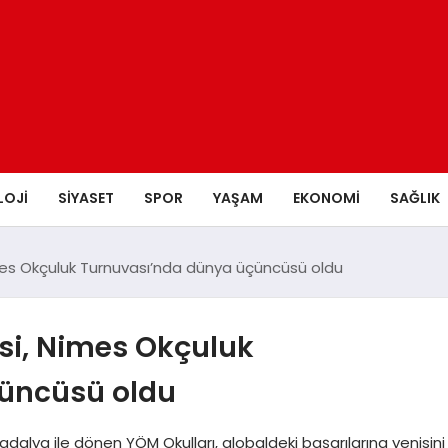
LOJI
SIYASET
SPOR
YAŞAM
EKONOMI
SAĞLIK
imes Okçuluk Turnuvası’nda dünya üçüncüsü oldu
isi, Nimes Okçuluk
üncüsü oldu
alya ile dönen YÖM Okulları, globaldeki başarılarına yenisini