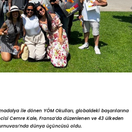
madalya ile d
ö
nen Y
Ö
M Okullar
ı
, globaldeki ba
ş
ar
ı
lar
ı
na
ncisi Cemre Kale, Fransa
’
da d
ü
zenlenen ve 43
ü
lkeden
urnuvas
ı’
nda d
ü
nya
üçü
nc
ü
s
ü
oldu.