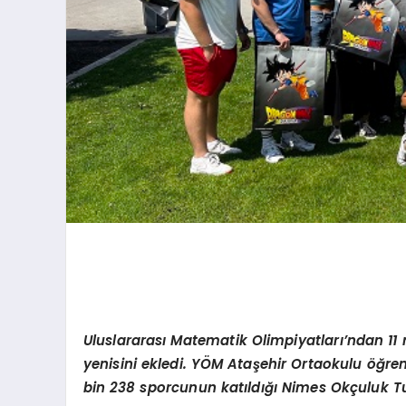
Uluslararas
ı
Matematik Olimpiyatlar
ı’
ndan 11 
yenisini ekledi. Y
Ö
M Ata
ş
ehir Ortaokulu
öğ
re
bin 238 sporcunun kat
ı
ld
ığı Nimes Okç
uluk T