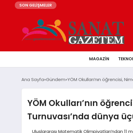
SON GELİŞMELER
MAGAZIN
TEKNO
Ana Sayfa
Gündem
YÖM Okulları’nın öğrencisi, N
YÖM Okulları’nın öğrenc
Turnuvası’nda dünya üç
Uluslararası Matematik Olimpiyatları’ndan 11 mad