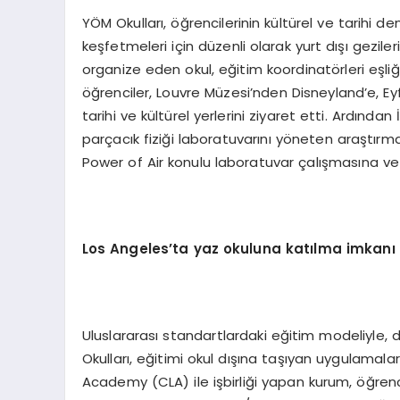
YÖM Okulları, öğrencilerinin kültürel ve tarihi 
keşfetmeleri için düzenli olarak yurt dışı geziler
organize eden okul, eğitim koordinatörleri eşli
öğrenciler, Louvre Müzesi’nden Disneyland’e, Ey
tarihi ve kültürel yerlerini ziyaret etti. Ardınd
parçacık fiziği laboratuvarını yöneten araştır
Power of Air konulu laboratuvar çalışmasına ve
Los Angeles
’
ta yaz okuluna kat
ı
lma imkan
ı
Uluslararası standartlardaki eğitim modeliyle,
Okulları, eğitimi okul dışına taşıyan uygulamal
Academy (CLA) ile işbirliği yapan kurum, öğrenci