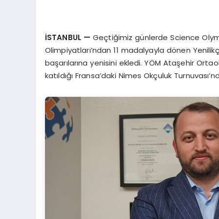
İ
STANBUL
—
Geçtiğimiz günlerde Science Olym
Olimpiyatları’ndan 11 madalyayla dönen Yenilikç
başarılarına yenisini ekledi. YÖM Ataşehir Ort
katıldığı Fransa’daki Nimes Okçuluk Turnuvası’