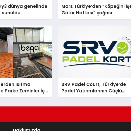
Hy3 dünya genelinde
Mars Türkiye’den “Köpeğini İş
a sunuldu
Götür Haftası” çağrısı
 Yerden Isıtma
SRV Padel Court, Türkiye’de
e Parke Zeminler İçin
Padel Yatırımlarının Güçlü
i Çözümler
Markası Olmayı Sürdürüyor
Hakkımızda