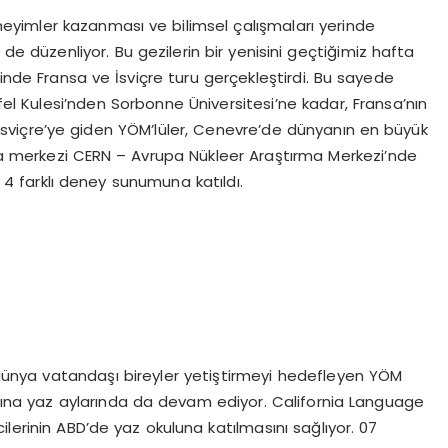
deneyimler kazanması ve bilimsel çalışmaları yerinde
i de düzenliyor. Bu gezilerin bir yenisini geçtiğimiz hafta
ğinde Fransa ve İsviçre turu gerçekleştirdi. Bu sayede
fel Kulesi’nden Sorbonne Üniversitesi’ne kadar, Fransa’nın
an İsviçre’ye giden YÖM’lüler, Cenevre’de dünyanın en büyük
ma merkezi CERN – Avrupa Nükleer Araştırma Merkezi’nde
 4 farklı deney sunumuna katıldı.
 dünya vatandaşı bireyler yetiştirmeyi hedefleyen YÖM
arına yaz aylarında da devam ediyor. California Language
lerinin ABD’de yaz okuluna katılmasını sağlıyor. 07