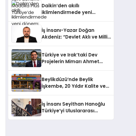
Türkiye’de
Daikin’den akıllı
iklimlendirmede yeni
dönem: Madoka Plus
Türkiye’de
İş İnsanı-Yazar Doğan
Akdeniz: “Devlet Aklı ve Milli
Çıkarlar Her Şeyin
Üzerindedir”
Türkiye ve Irak’taki Dev
Projelerin Mimarı Ahmet
Hasan Salim Beyoğlu, 10
Milyon Metrekarelik “Al Yusuf
Beylikdüzü’nde Beylik
Holding Industrial City”
İşkembe, 20 Yıldır Kalite ve
Projesini Hayata Geçirecek
Lezzetin Değişmeyen Adresi
İş İnsanı Seyithan Hanoğlu
Türkiye’yi Uluslararası
Arenada Tanıtmayı
Hedefliyor