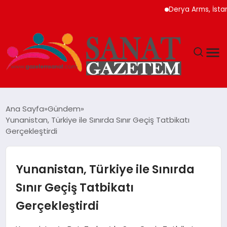
Derya Arms, İstanbul Pr
MAGAZIN
Ana Sayfa
Gündem
Yunanistan, Türkiye ile Sınırda Sınır Geçiş Tatbikatı
TEKNOLOJI
Gerçekleştirdi
SIYASET
Yunanistan, Türkiye ile Sınırda
SPOR
Sınır Geçiş Tatbikatı
Gerçekleştirdi
YAŞAM