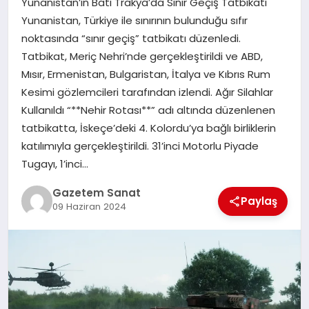
Yunanistan’ın Batı Trakya’da Sınır Geçiş Tatbikatı
EKONOMI
Yunanistan, Türkiye ile sınırının bulunduğu sıfır
noktasında “sınır geçiş” tatbikatı düzenledi.
SAĞLIK
Tatbikat, Meriç Nehri’nde gerçekleştirildi ve ABD,
Mısır, Ermenistan, Bulgaristan, İtalya ve Kıbrıs Rum
DÜNYA
Kesimi gözlemcileri tarafından izlendi. Ağır Silahlar
Kullanıldı “**Nehir Rotası**” adı altında düzenlenen
EĞITIM
tatbikatta, İskeçe’deki 4. Kolordu’ya bağlı birliklerin
katılımıyla gerçekleştirildi. 31’inci Motorlu Piyade
Tugayı, 1’inci…
Gazetem Sanat
Paylaş
09 Haziran 2024