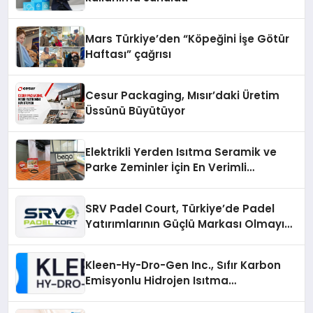
Mars Türkiye’den “Köpeğini İşe Götür
Haftası” çağrısı
Cesur Packaging, Mısır’daki Üretim
Üssünü Büyütüyor
Elektrikli Yerden Isıtma Seramik ve
Parke Zeminler İçin En Verimli
Çözümler
SRV Padel Court, Türkiye’de Padel
Yatırımlarının Güçlü Markası Olmayı
Sürdürüyor
Kleen-Hy-Dro-Gen Inc., Sıfır Karbon
Emisyonlu Hidrojen Isıtma
Teknolojisinde ISO ve TSSA
Düzenleyici Onaylarını Aldı