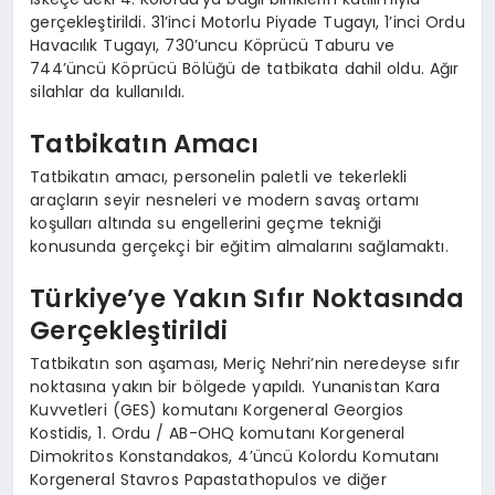
gerçekleştirildi. 31’inci Motorlu Piyade Tugayı, 1’inci Ordu
Havacılık Tugayı, 730’uncu Köprücü Taburu ve
744’üncü Köprücü Bölüğü de tatbikata dahil oldu. Ağır
silahlar da kullanıldı.
Tatbikatın Amacı
Tatbikatın amacı, personelin paletli ve tekerlekli
araçların seyir nesneleri ve modern savaş ortamı
koşulları altında su engellerini geçme tekniği
konusunda gerçekçi bir eğitim almalarını sağlamaktı.
Türkiye’ye Yakın Sıfır Noktasında
Gerçekleştirildi
Tatbikatın son aşaması, Meriç Nehri’nin neredeyse sıfır
noktasına yakın bir bölgede yapıldı. Yunanistan Kara
Kuvvetleri (GES) komutanı Korgeneral Georgios
Kostidis, 1. Ordu / AB-OHQ komutanı Korgeneral
Dimokritos Konstandakos, 4’üncü Kolordu Komutanı
Korgeneral Stavros Papastathopulos ve diğer