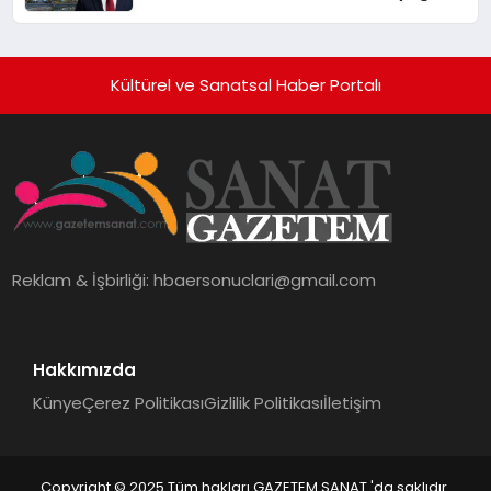
10 Milyon Metrekarelik “Al Yusuf
Holding Industrial City” Projesini
Hayata Geçirecek
Kültürel ve Sanatsal Haber Portalı
Reklam & İşbirliği:
hbaersonuclari@gmail.com
Hakkımızda
Künye
Çerez Politikası
Gizlilik Politikası
İletişim
Copyright © 2025 Tüm hakları GAZETEM SANAT 'da saklıdır.