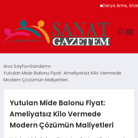
Derya Arms, İstanbul Pr
MAGAZIN
Ana Sayfa
Gündem
Yutulan Mide Balonu Fiyat: Ameliyatsız Kilo Vermede
TEKNOLOJI
Modern Çözümün Maliyetleri
SIYASET
Yutulan Mide Balonu Fiyat:
SPOR
Ameliyatsız Kilo Vermede
Modern Çözümün Maliyetleri
YAŞAM