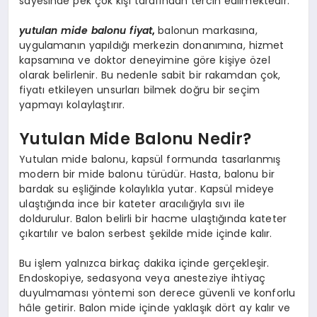
sayesinde pek çok kişi tarafından tercih edilmektedir.
yutulan mide balonu fiyat
,
balonun markasına,
uygulamanın yapıldığı merkezin donanımına, hizmet
kapsamına ve doktor deneyimine göre kişiye özel
olarak belirlenir. Bu nedenle sabit bir rakamdan çok,
fiyatı etkileyen unsurları bilmek doğru bir seçim
yapmayı kolaylaştırır.
Yutulan Mide Balonu Nedir?
Yutulan mide balonu, kapsül formunda tasarlanmış
modern bir mide balonu türüdür. Hasta, balonu bir
bardak su eşliğinde kolaylıkla yutar. Kapsül mideye
ulaştığında ince bir kateter aracılığıyla sıvı ile
doldurulur. Balon belirli bir hacme ulaştığında kateter
çıkartılır ve balon serbest şekilde mide içinde kalır.
Bu işlem yalnızca birkaç dakika içinde gerçekleşir.
Endoskopiye, sedasyona veya anesteziye ihtiyaç
duyulmaması yöntemi son derece güvenli ve konforlu
hâle getirir. Balon mide içinde yaklaşık dört ay kalır ve