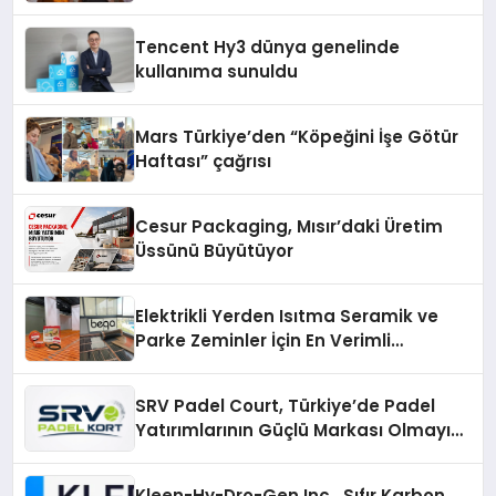
Tencent Hy3 dünya genelinde
kullanıma sunuldu
Mars Türkiye’den “Köpeğini İşe Götür
Haftası” çağrısı
Cesur Packaging, Mısır’daki Üretim
Üssünü Büyütüyor
Elektrikli Yerden Isıtma Seramik ve
Parke Zeminler İçin En Verimli
Çözümler
SRV Padel Court, Türkiye’de Padel
Yatırımlarının Güçlü Markası Olmayı
Sürdürüyor
Kleen-Hy-Dro-Gen Inc., Sıfır Karbon