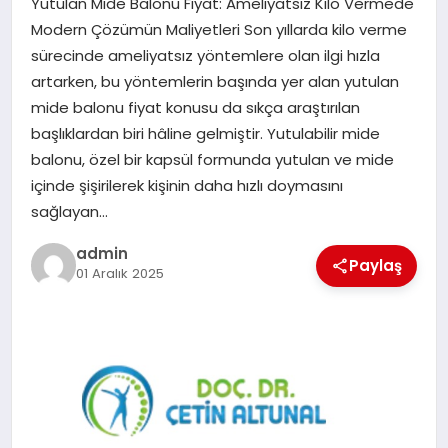
Yutulan Mide Balonu Fiyat: Ameliyatsız Kilo Vermede
EKONOMI
Modern Çözümün Maliyetleri Son yıllarda kilo verme
sürecinde ameliyatsız yöntemlere olan ilgi hızla
SAĞLIK
artarken, bu yöntemlerin başında yer alan yutulan
mide balonu fiyat konusu da sıkça araştırılan
DÜNYA
başlıklardan biri hâline gelmiştir. Yutulabilir mide
balonu, özel bir kapsül formunda yutulan ve mide
EĞITIM
içinde şişirilerek kişinin daha hızlı doymasını
sağlayan…
admin
Paylaş
01 Aralık 2025