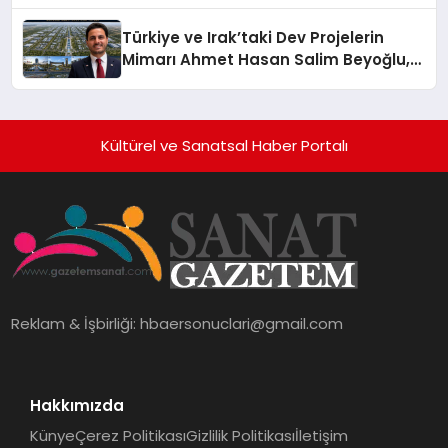
Üzerindedir”
Türkiye ve Irak’taki Dev Projelerin
Mimarı Ahmet Hasan Salim Beyoğlu,
10 Milyon Metrekarelik “Al Yusuf
Holding Industrial City” Projesini
Hayata Geçirecek
Kültürel ve Sanatsal Haber Portalı
Reklam & İşbirliği:
hbaersonuclari@gmail.com
Hakkımızda
Künye
Çerez Politikası
Gizlilik Politikası
İletişim