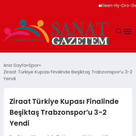
Kleen-Hy-Dro-Gen Inc., 
MAGAZIN
Ana Sayfa
Spor
Ziraat Türkiye Kupası Finalinde Beşiktaş Trabzonspor’u 3-2
TEKNOLOJI
Yendi
SIYASET
Ziraat Türkiye Kupası Finalinde
SPOR
Beşiktaş Trabzonspor’u 3-2
Yendi
YAŞAM