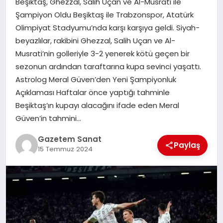
Beşiktaş, Ghezzal, Salih Uçan ve Al-Musrati ile
EKONOMI
Şampiyon Oldu Beşiktaş ile Trabzonspor, Atatürk
Olimpiyat Stadyumu’nda karşı karşıya geldi. Siyah-
SAĞLIK
beyazlılar, rakibini Ghezzal, Salih Uçan ve Al-
Musrati’nin golleriyle 3-2 yenerek kötü geçen bir
DÜNYA
sezonun ardından taraftarına kupa sevinci yaşattı.
Astrolog Meral Güven’den Yeni Şampiyonluk
EĞITIM
Açıklaması Haftalar önce yaptığı tahminle
Beşiktaş’ın kupayı alacağını ifade eden Meral
Güven’in tahmini…
Gazetem Sanat
Paylaş
15 Temmuz 2024