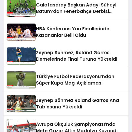
Galatasaray Başkan Adayı Süheyl
Batum’dan Fenerbahçe Derbisi
Sonrası Sert Açıklama
NBA Konferans Yarı Finallerinde
Kazananlar Belli Oldu
Zeynep Sönmez, Roland Garros
Elemelerinde Final Turuna Yükseldi
Türkiye Futbol Federasyonu’ndan
Süper Kupa Maçı Açıklaması
Zeynep Sönmez Roland Garros Ana
Tablosuna Yükseldi
Avrupa Okçuluk Şampiyonası’nda
Mete Gazoz Altın Madalya Kazandı