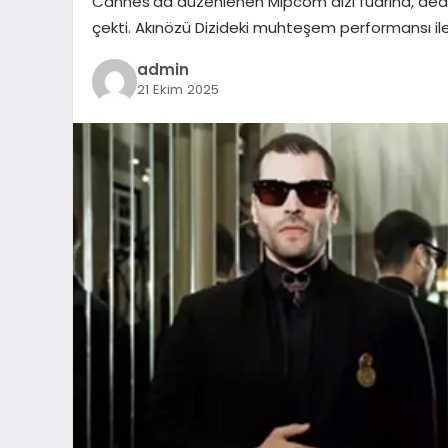
Cannes’da düzenlenen Mipcom dizi fuarına, dedesi
çekti. Akınözü Dizideki muhteşem performansı i
admin
21 Ekim 2025