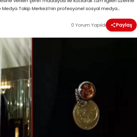
ne verilen şeref madalyası ile katılarak tüm ilgileri üzerine
le Medya Takip Merkezi’nin profesyonel sosyal medya…
0 Yorum Yapıldı
Paylaş