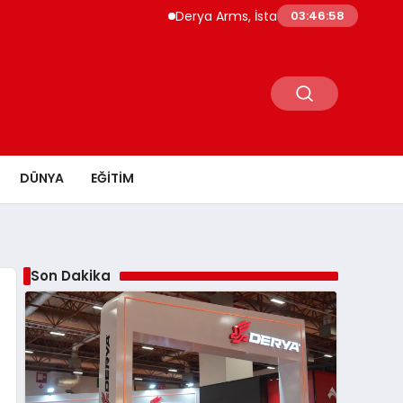
Derya Arms, İstanbul Prohunt 2026’da yeni ne
03:46:59
DÜNYA
EĞITIM
Son Dakika