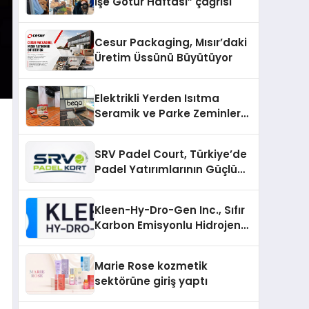
İşe Götür Haftası” çağrısı
Cesur Packaging, Mısır’daki
Üretim Üssünü Büyütüyor
Elektrikli Yerden Isıtma
Seramik ve Parke Zeminler
İçin En Verimli Çözümler
SRV Padel Court, Türkiye’de
Padel Yatırımlarının Güçlü
Markası Olmayı Sürdürüyor
Kleen-Hy-Dro-Gen Inc., Sıfır
Karbon Emisyonlu Hidrojen
Isıtma Teknolojisinde ISO ve
TSSA Düzenleyici Onaylarını
Marie Rose kozmetik
Aldı
sektörüne giriş yaptı