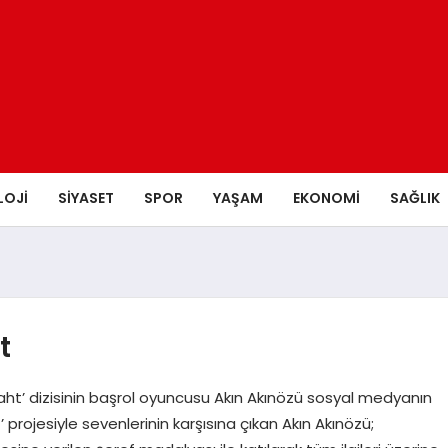
LOJI
SIYASET
SPOR
YAŞAM
EKONOMI
SAĞLIK
t
t’ dizisinin başrol oyuncusu Akın Akınözü sosyal medyanın
’ projesiyle sevenlerinin karşısına çıkan Akın Akınözü;