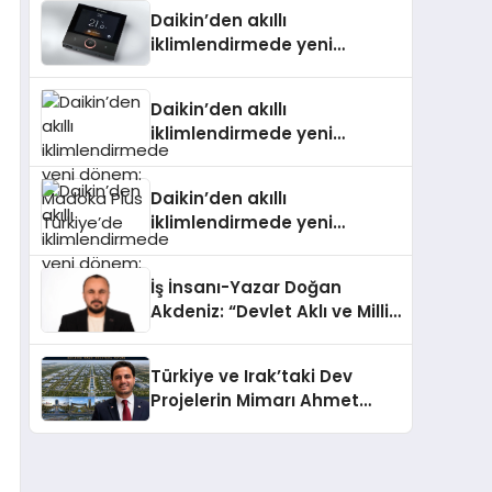
Daikin’den akıllı
iklimlendirmede yeni
dönem: Madoka Plus
Türkiye’de
Daikin’den akıllı
iklimlendirmede yeni
dönem: Madoka Plus
Türkiye’de
Daikin’den akıllı
iklimlendirmede yeni
dönem: Madoka Plus
Türkiye’de
İş İnsanı-Yazar Doğan
Akdeniz: “Devlet Aklı ve Milli
Çıkarlar Her Şeyin
Üzerindedir”
Türkiye ve Irak’taki Dev
Projelerin Mimarı Ahmet
Hasan Salim Beyoğlu, 10
Milyon Metrekarelik “Al Yusuf
Holding Industrial City”