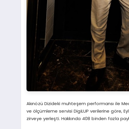
Akınözü Dizideki muhteşem performansı ile Me
ve ölçümleme servisi DigiLUP verilerine göre, 
zirveye yerleşti. Hakkında 408 binden fazla payla