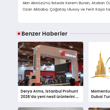
Akın Akınözü’nü listede Kerem Bürsin, Atakan Özk
Ozan Akbaba, Çağatay Ulusoy ve Ferit Kaya tak
Benzer Haberler
Derya Arms, İstanbul Prohunt
Momentur
2026’da yeni nesil ürünlerini ve
Dubai Tu
global marka vizyonunu
Operasyo
sergiledi
Yaratıyor