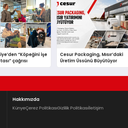
iye’den “Köpeğini İşe
Cesur Packaging, Mısır’daki
tası” çağrısı
Üretim Üssünü Büyütüyor
Hakkımızda
Künye
Çerez Politikası
Gizlilik Politikası
İletişim