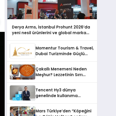
Derya Arms, İstanbul Prohunt 2026’da
yeni nesil ürünlerini ve global marka
vizyonunu sergiledi
Momentur Tourism & Travel,
Dubai Turizminde Güçlü
Operasyon Ağıyla Fark
Yaratıyor
Çakallı Menemeni Neden
Meşhur? Lezzetinin Sırrı
Nedir?
Tencent Hy3 dünya
genelinde kullanıma
sunuldu
Mars Türkiye’den “Köpeğini