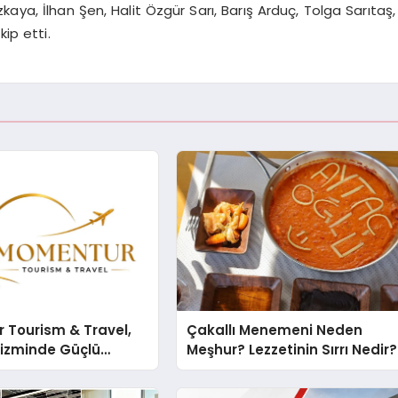
aya, İlhan Şen, Halit Özgür Sarı, Barış Arduç, Tolga Sarıtaş,
ip etti.
 Tourism & Travel,
Çakallı Menemeni Neden
rizminde Güçlü
Meşhur? Lezzetinin Sırrı Nedir?
n Ağıyla Fark