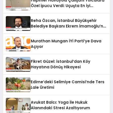
Filipinler Havayolu Çalışanı Yolculara
Özel İpucu Verdi: Uçuşta En İyi
Görüntüyü Nasıl Elde Edebiliriz?
Reha Özcan, İstanbul Büyükşehir
Belediye Başkanı Ekrem İmamoğlu’nu
Destekleyeceğini Açıkladı
Murathan Mungan İYİ Parti’ye Dava
Açıyor
Fikret Güzel: İstanbul’dan Köy
Hayatına Dönüş Hikayesi
Edirne’deki Selimiye Camisi’nde Ters
Lale Üretimi
Avukat Balcı: Yoga İle Hukuk
Alanındaki Stresi Azaltıyorum