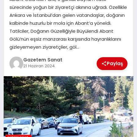
EKONOMI
sürecinde yoğun bir ziyaretçi akınına uğradı. Özellikle
Ankara ve İstanbul’dan gelen vatandaşlar, doğanın
SAĞLIK
kalbinde huzurlu bir mola için Abant’a yöneldi.
Tatilciler, Doğanın Güzelliğiyle Büyülendi Abant
DÜNYA
Gölü’nün eşsiz manzarası karşısında hayranlıklarını
gizleyemeyen ziyaretçiler, göl…
EĞITIM
Gazetem Sanat
Paylaş
21 Haziran 2024