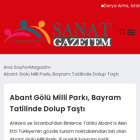
Derya Arms, İstanbul P
MAGAZIN
Ana Sayfa
Magazin
Abant Gölü Milli Parkı, Bayram Tatilinde Dolup Taştı
TEKNOLOJI
SIYASET
Abant Gölü Milli Parkı, Bayram
Tatilinde Dolup Taştı
SPOR
Ankara ve İstanbul’dan Binlerce Tatilci Abant’a Akın
YAŞAM
Etti Türkiye’nin gözde turizm noktalarından biri olan
Abant Gölü Milli Parkı, 9 günlük bayram tatili